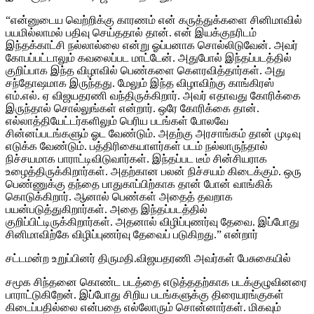
“என்னுடைய வெற்றிக்கு காரணம் என் கருத்துக்களை சினிமாவில்
பயமில்லாமல் பதிவு செய்ததால் தான். என் இயக்குநரிடம்
இந்தக்காட்சி நல்லால்லை என்று ஓப்பனாக சொல்லிடுவேன். அவர்
கோபப்பட்டாலும் கவலைப்பட மாட்டேன். அதுபோல் இந்தப்படத்தில்
குறிப்பாக இந்த விழாவில் பெண்களை கெளரவித்தார்கள். அது
சந்தோஷமாக இருந்தது. மேலும் இந்த விழாவிற்கு காங்கிரஸ்
எம்.எல். ஏ விஜயதரணி வந்திருக்கிறார். அவர் எதாவது கோரிக்கை
இருந்தால் சொல்லுங்கள் என்றார். ஒரே கோரிக்கை தான்.
எல்லாத்தியேட்டர்களிலும் பெரிய படங்கள் போலவே
சின்னப்படங்களும் ஓட வேண்டும். அதற்கு அரசாங்கம் தான் முடிவு
எடுக்க வேண்டும். பத்திரிகையாளர்கள் படம் நல்லாருந்தால்
நிச்சயமாக பாராட்டிவிடுவார்கள். இந்தப்பட டீம் சின்சியராக
உழைத்திருக்கிறார்கள். அதற்கான பலன் நிச்சயம் கிடைக்கும். ஒரு
பெண்ணுக்கு தந்தை பாதுகாப்பிற்காக தான் போன் வாங்கிக்
கொடுக்கிறார். ஆனால் பெண்கள் அதைத் தவறாக
பயன்படுத்துகிறார்கள். அதை இந்தப்படத்தில்
குறிப்பிட்டிருக்கிறார்கள். அதனால் விழிப்புணர்வு தேவை. இப்போது
சினிமாவிற்கே விழிப்புணர்வு தேவைப் படுகிறது.” என்றார்
சட்டமன்ற உறுப்பினர் திருமதி.விஜயதரணி அவர்கள் பேசுகையில்
சமூக சிந்தனை கொண்ட படத்தை எடுத்ததற்காக படக்குழுவினரை
பாராட்டுகிறேன். இப்போது சிறிய படங்களுக்கு திரையரங்குகள்
கிடைப்பதில்லை என்பதை எல்லோரும் சொன்னார்கள். மிகவும்