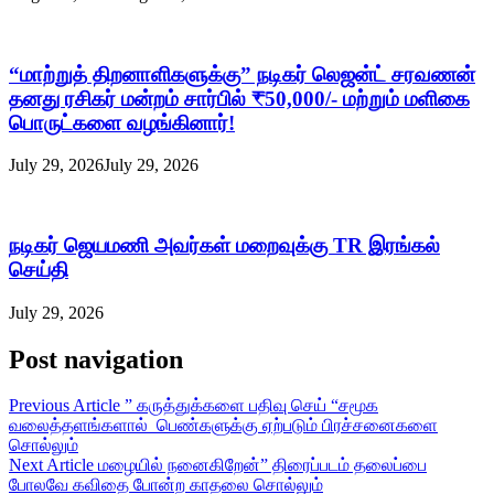
“மாற்றுத் திறனாளிகளுக்கு” நடிகர் லெஜன்ட் சரவணன்
தனது ரசிகர் மன்றம் சார்பில் ₹50,000/- மற்றும் மளிகை
பொருட்களை வழங்கினார்!
July 29, 2026
July 29, 2026
நடிகர் ஜெயமணி அவர்கள் மறைவுக்கு TR இரங்கல்
செய்தி
July 29, 2026
Post navigation
Previous Article
” கருத்துக்களை பதிவு செய் “சமூக
வலைத்தளங்களால் பெண்களுக்கு ஏற்படும் பிரச்சனைகளை
சொல்லும்
Next Article
மழையில் நனைகிறேன்” திரைப்படம் தலைப்பை
போலவே கவிதை போன்ற காதலை சொல்லும்