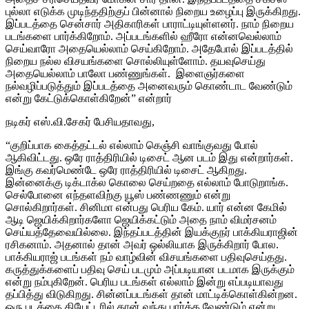
புல்லா எடுக்க முடிந்ததிற்குப் பின்னால் நிறைய உழைப்பு இருக்கிறது.
இப்படத்தை சென்சார் அதிகாரிகள் பாராட்டியுள்ளனர். நாம் நிறைய
படங்களை பார்க்கிறோம். அப்படங்களில் ஹீரோ என்னவெல்லாம்
செய்வாரோ அதையெல்லாம் செய்கிறோம். அதேபோல் இப்படத்தில்
நிறைய நல்ல விசயங்களை சொல்லியுள்ளோம். தயவுசெய்து
அதையெல்லாம் பாலோ பண்ணுங்கள். இளைஞர்களை
நல்வழிப்படுத்தும் இப்படத்தை அனைவரும் கொண்டாட வேண்டும்
என்று கேட்டுக்கொள்கிறேன்” என்றார்
நடிகர் எஸ்.வி.சேகர் பேசியதாவது,
“குறிப்பாக கைத்தட்டல் எல்லாம் கெஞ்சி வாங்குவது போல்
ஆகிவிட்டது. ஒரே ராத்திரியில் டிசைட் ஆன படம் இது என்றார்கள்.
இங்கு கவர்மெண்டே ஒரே ராத்திரியில் டிசைட் ஆகிறது.
இன்னைக்கு டிக்டாக்ல கொலை செய்றதை எல்லாம் போடுறாங்க.
செல்போனை எந்தளவிற்கு யூஸ் பண்ணணும் என்று
சொல்கிறார்கள். சினிமா என்பது பெரிய கேம். யார் என்ன கேமில்
ஆடி ஜெயிக்கிறார்களோ ஜெயிக்கட்டும் அதை நாம் விமர்சனம்
செய்யத்தேவையில்லை. இந்தப்படத்தின் இயக்குநர் பாக்கியராஜின்
ரசிகனாம். அதனால் தான் அவர் ஒல்லியாக இருக்கிறார் போல.
பாக்கியராஜ் படங்கள் நம் வாழ்வின் விசயங்களை பதிவுசெய்தது.
கருத்துக்களைப் பதிவு செய் படமும் அப்படியான படமாக இருக்கும்
என்று நம்புகிறேன். பெரிய படங்கள் எல்லாம் இன்று எப்படியாவது
தப்பித்து விடுகிறது. சின்னப்படங்கள் தான் மாட்டிக்கொள்கின்றன.
ஒரு படத்தை தியேட்டரில் தான் வந்து பார்க்க வேண்டும் என்று