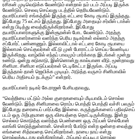
ரசிகன் முடிவெடுக்க வேண்டும் என்றால் நம் படம் அப்படி இருக்க
வேண்டும். செலவு செய்வது படத்தில் தெரியவேண்டும்.
தயாரிப்பாளர் சங்கத்தில் இருந்த எட்டரை கோடி ரூபாய் இருந்தது.
இப்போது 75 லட்சம் இருந்தது. இப்போது அதையும் சர்வீஸ் டாக்ஸ்
என்று பிடித்து வைத்திருக்கிறார்கள். இப்போது
தயாரிப்பாளர்களுக்கு இன்சூரன்ஸ் போட வேண்டும். அதற்கு
தயாரிப்பாளர்களால் வளர்ந்த பெரிய நடிகர்கள் எல்லாம் அதற்கு
சப்போர்ட் பண்ணணும். இல்லாவிட்டால் எட்டரை கோடி ரூபாயை
இல்லாமல் செய்தவர்கள் வீட்டு முன் போராட்டம் செய்ய வேண்டிய
இருக்கிறது. வாழ்வில் எந்தப் பாவமும் பார்க்காத இடங்கள் மூன்று
உண்டு. ஒன்று சுடுகாடு, இன்னொன்று கால்யாண வீடு. மூன்றாவது
சினிமா. சினிமா எடுப்பவர்கள் டெடிகேட்டா இருங்க. அப்படி
இருந்தால் தான் ஜெயிக்க முடியும். அடுத்த வருசம் சினிமாவில்
பெரிய அதிசயம் நடக்கும்” என்றார்.
தயாரிப்பாளர் நடிகர் கே.ராஜன் பேசியதாவது,
“வெற்றியை மட்டும் அல்ல குறைகளையும் மீடியாவிடம் சொல்ல
வேண்டும். இந்த சினிமாவை ரொம்ப பொத்தி பொத்தி வச்சி பலரும்
இப்போது தரையைப் பார்ப்பதே இல்லை. கருத்துக்களைப் பதிவுசெய்
படம் ஒரு அற்புதமான ஒரு விசயத்தை தொட்டிருக்கிறது. இன்று
செல்லம் கொடுத்த வளர்த்த பெண்ணை ஒரு அப்பன் செல்போன்
வாங்கி கெடுத்துள்ளான். சென்சார் போர்டு என்ற ஒன்றை வைத்து
எங்களை சித்ரவதை செய்கிறார்கள். நாயை நாய் என்று
சொல்லக்கூடாது என்கிறார்கள். அப்புறம் எப்படிடா சொல்ல