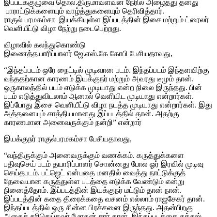
இப்படக்குழுவை தொல்.திருமாவளவன் நேரில் அழைத்து தனது
பாராட்டுக்களையும் வாழ்த்துகளையும் தெரிவித்தார்.
ராகுல் பரமகம்சா இயக்கியுள்ள இப்படத்தின் இசை மற்றும் ட்ரைலர்
வெளியீட்டு விழா நேற்று நடைபெற்றது.
விழாவில் கலந்துகொண்டு
இணைத்தயாரிப்பாளர் ஜே.எஸ்.கே கோபி பேசியதாவது,
“இந்தப்படம் ஒரே நைட்டில் முடிவான படம். இந்தப்படம் இந்தளவிற்கு
வந்ததற்கான காரணம் இயக்குநர் மற்றும் அவரது டீமும் தான்.
ஒருகாலத்தில் படம் எடுக்க முடியாது என்ற நிலை இருந்தது. பின்
படம் எடுத்துவிடலாம் ஆனால் வெளியிட முடியாது என்றார்கள்.
இப்போது இசை வெளியீட்டு விழா நடத்த முடியாது என்றார்கள். இது
அத்தனையும் சாத்தியமானது இப்படத்தில் தான். அதற்கு
காரணமான அனைவருக்கும் நன்றி” என்றார்
இயக்குநர் ராகுல்பரமகம்சா பேசியதாவது,
“வந்திருக்கும் அனைவருக்கும் வணக்கம். கருத்துக்களை
பதிவுசெய் படம் தயாரிப்பாளர் சொன்னது போல ஓர் இரவில் முடிவு
செய்தபடம். பட்ஜெட் என்பதை மனதில் வைத்து நாட்டுக்குத்
தேவையான கருத்துள்ள படத்தை எடுக்க வேண்டும் என்று
நினைத்தோம். இப்படத்தின் இயக்குநர் மட்டும் தான் நான்.
இப்படத்தின் கதை திரைக்கதை வசனம் எல்லாம் ராஜசேகர் தான்.
இந்தப்படத்தில் ஒரு சின்ன பிரச்சனை இருந்தது. அதன்பிறகு
அதைச் சரிசெய்தவர் மோகன் சார் தான். இந்தப்படத்தை சக்சஸ்