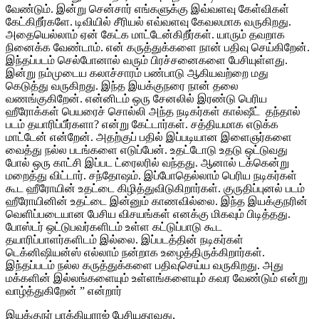
வேண்டும். இன்று சென்சார் எங்களுக்கு இவ்வளவு கேள்விகள்
கேட்கிறீர்களே. டிவியில் சீரியல் எவ்வளவு கேவலமாக வருகிறது.
அதையெல்லாம் ஏன் கேட்க மாட்டேன்கிறீர்கள். யாரும் தவறாக
நினைக்க வேண்டாம். என் கருத்துக்களை நான் பதிவு செய்கிறேன்.
இந்தப்படம் செல்போனால் வரும் பிரச்சனைகளை பேசியுள்ளது.
இன்று நம்முடைய கலாச்சாரம் பண்பாடு ஆகியவற்றை மது
கெடுத்து வருகிறது. இந்த இயக்குநரை நான் தலை
வணங்குகிறேன். என்னிடம் ஒரு சேனலில் இரண்டு பெரிய
ஹீரோக்கள் பெயரைச் சொல்லி அந்த நடிகர்கள் கால்ஷீட் தந்தால்
படம் தயாரிப்பீர்களா? என்று கேட்டார்கள். சத்தியமாக எடுக்க
மாட்டேன் என்றேன். அதற்குப் பதில் இப்படியான இளைஞர்களை
வைத்து நல்ல படங்களை எடுப்பேன். உதட்டோடு உதடு ஒட்டுவது
போல் ஒரு காட்சி இப்பட ட்ரைலரில் வந்தது. ஆனால் டக்கென்று
மறைத்து விட்டார். சந்தோஷம். இப்போதெல்லாம் பெரிய நடிகர்கள்
கூட ஹீரோயின் உதட்டை கிழித்துவிடுகிறார்கள். குருதிப்புனல் படம்
ஹீரோயினின் உதட்டை இன்னும் காணவில்லை. இந்த இயக்குநரின்
வெளிப்படையான பேசிய விசயங்கள் எனக்கு மிகவும் பிடித்தது.
போஸ்டர் ஒட்டுபவர்களிடம் உள்ள கட்டுப்பாடு கூட
தயாரிப்பாளர்களிடம் இல்லை. இப்படத்தின் நடிகர்கள்
டெக்னிஷியன்ஸ் எல்லாம் நன்றாக உழைத்திருக்கிறார்கள்.
இந்தப்படம் நல்ல கருத்துக்களை பதிவுசெய்ய வருகிறது. அது
மக்களின் இல்லங்களையும் உள்ளங்களையும் கவர வேண்டும் என்று
வாழ்த்துகிறேன் ” என்றார்
இயக்குநர் பாக்கியராஜ் பேசியதாவது,