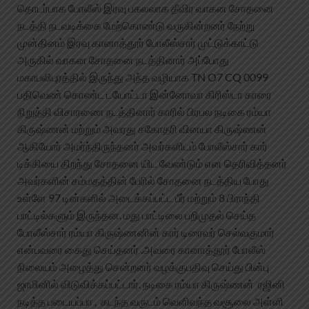
தொடர்பாக போலீஸ் இரவு பகலலாக தீவிர வாகன சோதனை
நடத்தி நடவடிக்கை மேற்கொண்டு வருகின்றனர் நேற்று
முன்தினம் இரவு கானாத்தூர் போலீஸ்சார் முட்டுக்காட்டு
அருகில் வாகன சோதனை நடத்தினார் அப்போது
மகாபலிபுரத்தில் இருந்து அந்த வழியாக TN O7 CQ 0099
பதிவெண் கொண்ட டயோட்டா இன்னோவா கிரிஸ்டா காரை
நிறுத்தி விசாரணை நடத்தினார் காரில் பிரபல நடிகை ரம்யா
கிருஷ்ணன் மற்றும் அவரது சகோதரி வினயா கிருஷ்ணன்
ஆகியோர் அமர்ந்திருந்தனர் அவர்களிடம் போலீஸ்சார் கார்
டிக்கியை திறந்து சோதனை யிட வேண்டும் என தெரிவித்தனர்
அவர்களின் சம்மதத்தின் பேரில் சோதனை நடத்திய போது
உள்ளே 97 டின்களில் அடைக்கப்பட்ட பீர் மற்றும் 8 பிராந்தி
பாட்டில்களும் இருந்தன. மது பாட்டிலை பறிமுதல் செய்த
போலீஸ்சார் ரம்யா கிருஷ்ணனின் கார் டிரைவர் செல்வகுமார்
என்பவரை கைது செய்தனர் .அவரை கானாத்தூர் போலீஸ்
நிலையம் அழைத்து சென்றனர் வழக்குபதிவு செய்து பின்பு
ஜாமினில் விடுவிக்கப்பட்டார். நடிகை ரம்யா கிருஷ்ணன் ரஜினி
நடித்த படையப்பா , கடந்த வருடம் வெளிவந்த வசூலை அள்ளி