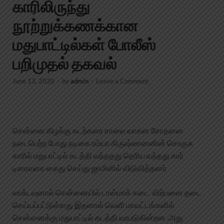
காரிலிருந்து
நூற்றுக்கணக்கான
மதுபாட்டில்கள் போலீஸ்
பறிமுதல் தகவல்
June 13, 2020
-
by
admin
-
Leave a Comment
சென்னை கிழக்கு கடற்கரை சாலை வாகன சோதனை
நடைபெற்ற போது நடிகை ரம்யா கிருஷ்ணனனின் சொகுசு
காரில் மதுபாட்டில் கடத்தி வந்ததது தெரிய வந்தது கார்
டிரைவரை கைது செய்து ஜாமினில் விடுவித்தனர்
லாக்டவுனால் சென்னையில் டாஸ்மாக் கடை விற்பனை தடை
செய்யப்பட்டுள்ளது இதனால் வெளி மாவட்டங்களில்
சென்னைக்கு மதுபாட்டில் கடத்தி வரபடுகின்றன .அது