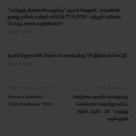
“மாற்றுத் திறனாளிகளுக்கு” நடிகர் லெஜன்ட் சரவணன்
தனது ரசிகர் மன்றம் சார்பில் ₹50,000/- மற்றும் மளிகை
பொருட்களை வழங்கினார்!
July 29, 2026
நடிகர் ஜெயமணி அவர்கள் மறைவுக்கு TR இரங்கல் செய்தி
July 29, 2026
PREVIOUS ARTICLE
NEXT ARTICLE
Actress Ashwini
மனநிலை குன்றி மக்களுக்கு
Chandrashekar Still s
கொரொனா தொற்று தடுப்பு
ஆர்ஸ் .ஆல்ப் . 30. ” மருந்து
வழங்குதல்