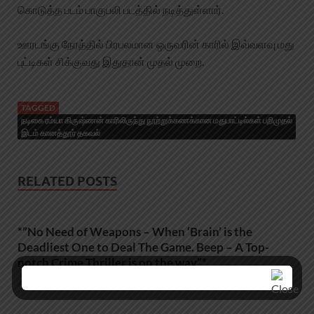
கொடுத்த படம் பாகுபலி படத்தில் நடித்துள்ளார்.
ஊரடங்கு நேரத்தில் பிரபலமான ஒருவரின் காரில் இவ்வளவு மது
புட்டிகள் சிக்குவது இதுதான் முதல் முறை.
TAGGED
நடிகை ரம்யா கிருஷ்ணன் காரிலிருந்து நூற்றுக்கணக்கான மதுபாட்டில்கள் பறிமுதல்
இடம் கானத்தூர் தகவல்
RELATED POSTS
*”No Need of Weapons – When ‘Brain’ is the
Deadliest One to Deal The Game. Beep – A Top-
notch Crime Thriller is on the way”*
August 1, 2026