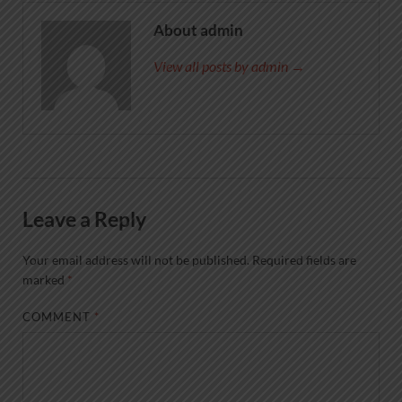
About admin
View all posts by admin →
Leave a Reply
Your email address will not be published.
Required fields are
marked
*
COMMENT
*