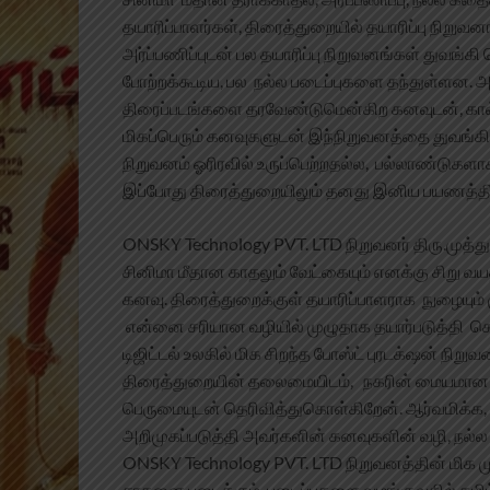
தயாரிப்பாளர்கள், திரைத்துறையில் தயாரிப்பு நிறுவ
அர்ப்பணிப்புடன் பல தயாரிப்பு நிறுவனங்கள் துவங்க
போற்றக்கூடிய, பல நல்ல படைப்புகளை தந்துள்ளன. அ
திரைப்படங்களை தரவேண்டுமென்கிற கனவுடன், கால் 
மிகப்பெரும் கனவுகளுடன் இந்நிறுவனத்தை துவங்கியு
நிறுவனம் ஓரிரவில் உருப்பெற்றதல்ல, பல்லாண்டுக
இப்போது திரைத்துறையிலும் தனது இனிய பயணத்தி
ONSKY Technology PVT. LTD நிறுவனர் திரு.முத்து ச
சினிமா மீதான காதலும் வேட்கையும் எனக்கு சிறு வ
கனவு. திரைத்துறைக்குள் தயாரிப்பாளராக நுழையும
என்னை சரியான வழியில் முழுதாக தயார்படுத்தி 
டிஜிட்டல் உலகில் மிக சிறந்த போஸ்ட் புரடக்‌ஷன் ந
திரைத்துறையின் தலைமையிடம், நகரின் மையமான கோட
பெருமையுடன் தெரிவித்துகொள்கிறேன். ஆர்வமிக்க, 
அறிமுகப்படுத்தி அவர்களின் கனவுகளின் வழி, நல்
ONSKY Technology PVT. LTD நிறுவனத்தின் மிக ம
சாதனை படைக்கும், படைப்புகளை வழங்குவதில் தமிழ் 