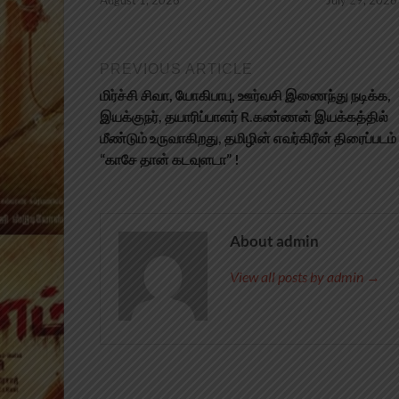
August 1, 2026
July 29, 2026
PREVIOUS ARTICLE
மிர்ச்சி சிவா, யோகிபாபு, ஊர்வசி இணைந்து நடிக்க,
இயக்குநர், தயாரிப்பாளர் R.கண்ணன் இயக்கத்தில்
மீண்டும் உருவாகிறது, தமிழின் எவர்கிரீன் திரைப்படம்
“காசே தான் கடவுளடா” !
About admin
View all posts by admin →