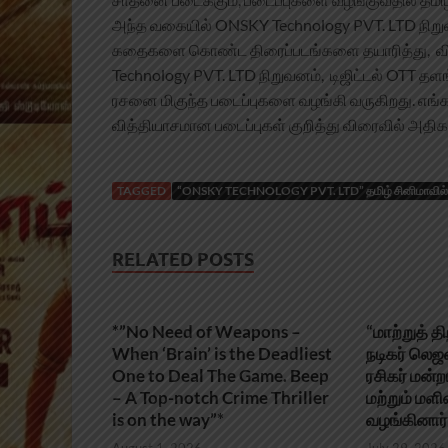
அந்த வகையில் ONSKY Technology PVT. LTD நிறுவன
கதைகளை கொண்ட திரைப்படங்களை தயாரித்து, விநி
Technology PVT. LTD நிறுவனம், டிஜிட்டல் OTT 
ரசனை மிகுந்த படைப்புகளை வழங்கி வருகிறது. எங்கள
வித்தியாசமான படைப்புகள் குறித்து விரைவில் அதிகா
TAGGED
“ONSKY TECHNOLOGY PVT. LTD” தமிழ் சினிமாவில் கால்ப
RELATED POSTS
*”No Need of Weapons –
“மாற்றுத் 
When ‘Brain’ is the Deadliest
நடிகர் லெ
One to Deal The Game. Beep
ரசிகர் மன்ற
– A Top-notch Crime Thriller
மற்றும் ம
is on the way”*
வழங்கினார்