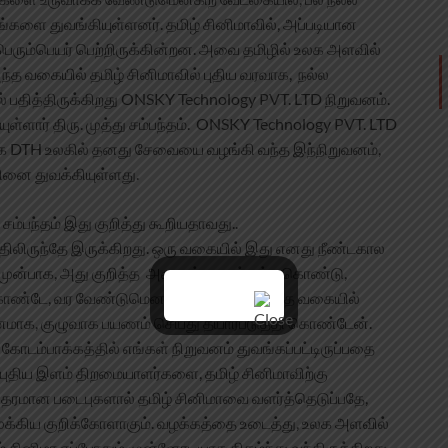
னங்களை துவங்கியுள்ளனர். தமிழ் சினிமாவில், அப்படியான
ி பெரும்பெயர் பெற்றிருக்கின்றன. அவை தமிழில் உலக அளவில்
ந்த வகையில் தமிழ் சினிமாவில் புதிய வரவாக, நல்ல
பதித்திருக்கிறது ONSKY Technology PVT. LTD நிறுவனம்.
ள்ளார் திரு. முத்து சம்பந்தம். ONSKY Technology PVT. LTD
ளாக DTH உலகில் தனது சேவையை வழங்கி வந்த இந்நிறுவனம்,
னை துவக்கியுள்ளது.
ம்பந்தம் இது குறித்து கூறியதாவது..
யதிலிருந்தே இருக்கிறது. ஒரு வகையில் இது எனது நீண்டகால
் முன்பாக, அது குறித்த அனைத்தையும் கற்றுகொண்டு,
கொண்டே, வர வேண்டுமென நினைத்தேன். அந்த வகையில்
ிறுவனமாக, குழுவாக பயணம் செய்து தயார்படுத்தி கொண்டேன்.
ம்பாக்கத்தில் எங்கள் நிறுவனம் துவங்கப்பட்டிருப்பதை
புதிய இளம் திறமையாளர்களை, தமிழ் சினிமாவிற்கு
ல தரமான படைபுகளால் தமிழ் சினிமாவை வளர்த்தெடுப்பதே,
ுக்கிய குறிக்கோளாகும். வழக்கத்தை உடைத்து, உலக அளவில்
சினிமா எப்போதும் முன்னோடியாக திகழ்ந்து வந்திருக்கிறது.