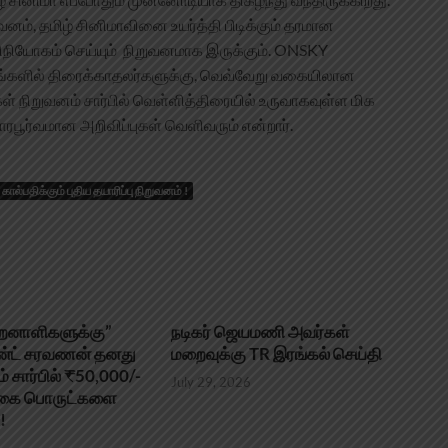
ம், தமிழ் சினிமாவினை உயர்த்தி பிடிக்கும் தரமான
யோகம் செய்யும் நிறுவனமாக இருக்கும். ONSKY
தளங்களில் திரைக்காதலர்களுக்கு, வெவ்வேறு வகையிலான
் நிறுவனம் சார்பில் வெள்ளித்திரையில் உருவாகவுள்ள மிக
ரபூர்வமான அறிவிப்புகள் வெளிவரும் என்றார்.
திக்கும் புதிய தயாரிப்பு நிறுவனம் !
திறனாளிகளுக்கு”
நடிகர் ஜெயமணி அவர்கள்
ஜன்ட் சரவணன் தனது
மறைவுக்கு TR இரங்கல் செய்தி
ம் சார்பில் ₹50,000/-
July 29, 2026
ளிகை பொருட்களை
!