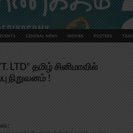
EVENTS
GENERAL NEWS
MOVIES
POSTERS
TRAI
 LTD” தமிழ் சினிமாவில்
்பு நிறுவனம் !
னம் !
கதைகளை உருவாக்க வேண்டுமென்கிற வேட்கையில், பல நல்ல