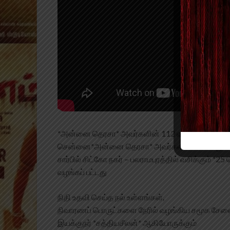
*அன்னை தெரசா* அவர்களின் 112 வது பிறந்த நாளை ம
சென்னை*அன்னை தெரசா* அவர்களின் 112 வது பிறந்
சார்பில் சிட்கோ நகர் – பலராமபுரத்தில் வசிக்கும் 
வழங்கப் பட்டது
நிதி உதவி செய்த நல் உள்ளங்கள்,
நிவாரணப் பொருட்களை நேரில் வழங்கிய சமூக சேவ
இயக்குநர் *சத்தியசீலன்* ஆகியோருக்கும்