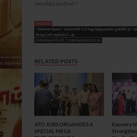
மனமார்ந்த நனறிகள்.?
TAGGED
*அன்னை தெரசா* அவர்களின் 112 வது பிறந்த நாளை முன்னிட்டு *கற்ப
பொருட்கள் வழங்கப்பட்டது
CHENNAIVOICE
CHENNAIVOICE IN
RELATED POSTS
JITO JOBS ORGANIZES A
Kauvery H
SPECIAL MEGA
Strengthe