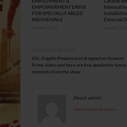
EMPLOYMENT &
Cardiac Re
EMPOWERMENT DRIVE
Internatio
FOR SPECIALLY ABLED
Installati
INDIVIDUALS
External D
August 6, 2026
August 5, 20
PREVIOUS ARTICLE
LOL: EngaSiriPaapom just dropped on Amazon
Prime Video and here are five absolutely funny
moments from the show
About admin
View all posts by admin →