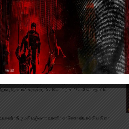
ுன்னிட்டு *கற்பக விருட்சம் அறக்கட்டளை* சார்பில்
த நாளை முன்னிட்டு *கற்பக விருட்சம் அறக்கட்டளை*
*25 தொழு நோயாளிகளுக்கு* 5 கிலோ அரிசி *₹5,000* மதிப்பில்
ையாளர் *திருமதி.மஞ்சுளா வாணி* காணொளியாக்கிய திரை