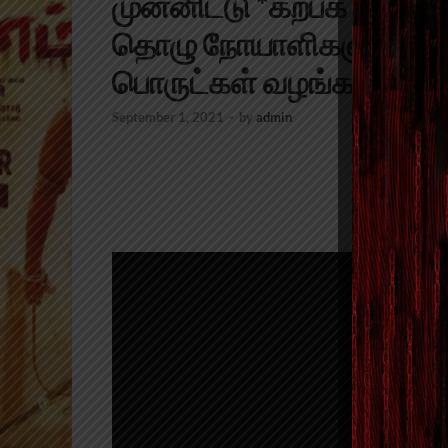
முன்னிட்டு *கற்பக விருட்
தொழு நோயாளிகளுக்கு அர
பொருட்கள் வழங்கப்பட்டது
September 1, 2021
-
by
admin