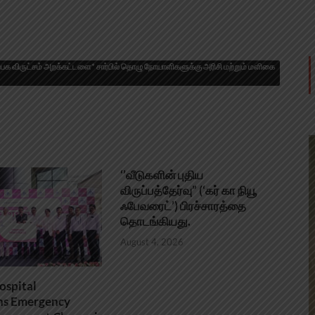
க விருட்சம் அறக்கட்டளை* சார்பில் தொழு நோயாளிகளுக்கு அரிசி மற்றும் மளிகை
‘’வீடுகளின் புதிய
விருப்பத்தேர்வு” (‘கர் கா நியூ
ஃபேவரைட்’) பிரச்சாரத்தை
தொடங்கியது.
August 4, 2026
ospital
ns Emergency