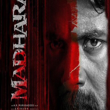
சம் அறக்கட்டளை* சார்பில்
ிசி மற்றும் மளிகை
.