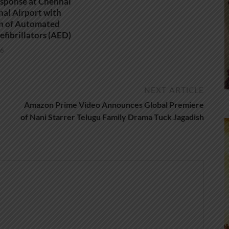
sponse at Chennai
nal Airport with
on of Automated
efibrillators (AED)
26
NEXT ARTICLE
Amazon Prime Video Announces Global Premiere
of Nani Starrer Telugu Family Drama Tuck Jagadish