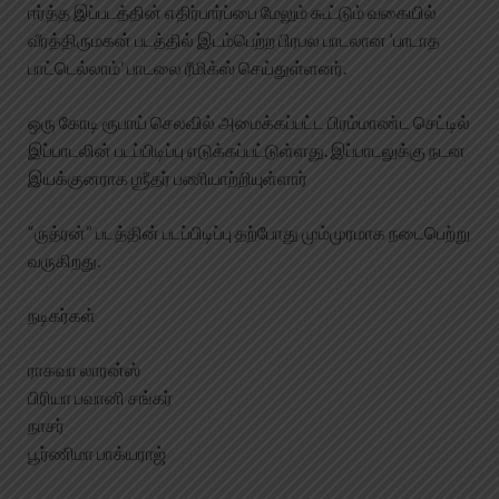
ஈர்த்த இப்படத்தின் எதிர்பார்ப்பை மேலும் கூட்டும் வகையில்
வீரத்திருமகன் படத்தில் இடம்பெற்ற பிரபல பாடலான ‘பாடாத
பாட்டெல்லாம்’ பாடலை ரீமிக்ஸ் செய்துள்ளனர்.
ஒரு கோடி ரூபாய் செலவில் அமைக்கப்பட்ட பிரம்மாண்ட செட்டில்
இப்பாடலின் படப்பிடிப்பு எடுக்கப்பட்டுள்ளது. இப்பாடலுக்கு நடன
இயக்குனராக ஶ்ரீதர் பணியாற்றியுள்ளார்
“ருத்ரன்” படத்தின் படப்பிடிப்பு தற்போது மும்முரமாக நடைபெற்று
வருகிறது.
நடிகர்கள்
ராகவா லாரன்ஸ்
பிரியா பவானி சங்கர்
நாசர்
பூர்ணிமா பாக்யராஜ்