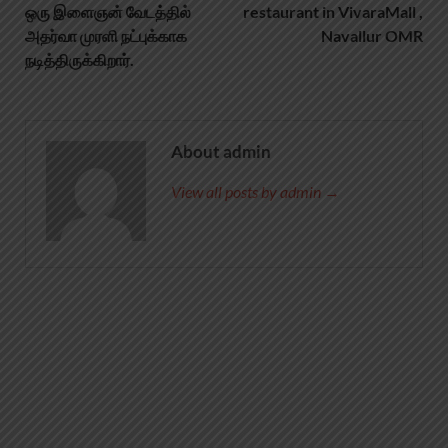
ஒரு இளைஞன் வேடத்தில்
restaurant in VivaraMall ,
அதர்வா முரளி நட்புக்காக
Navallur OMR
நடித்திருக்கிறார்.
About admin
View all posts by admin →