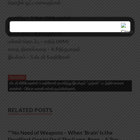
தொழில் நுட்ப கலைஞர்கள்
தயாரிப்பு – 5 Star கிரியேஷன்ஸ்
இசை – G.V.பிரகாஷ் குமார்
ஒளிப்பதிவு – R.D.ராஜசேகர்
மக்கள் தொடர்பு – சதீஷ் (AIM)
கதை, திரைக்கதை – K.P.திருமாறன்
இயக்கம் – 5 ஸ்டார் S.கதிரேசன்
TAGGED
ஸ்டார் கிரியேஷன்ஸ் S.கதிரேசன் தயாரித்து இயக்கும் “ருத்ரன்” படத்தில் ராகவா
லாரன்ஸ் - பிரியா பவானி சங்கர் நடிக்கின்றனர்.
RELATED POSTS
*”No Need of Weapons – When ‘Brain’ is the
Deadliest One to Deal The Game. Beep – A Top-