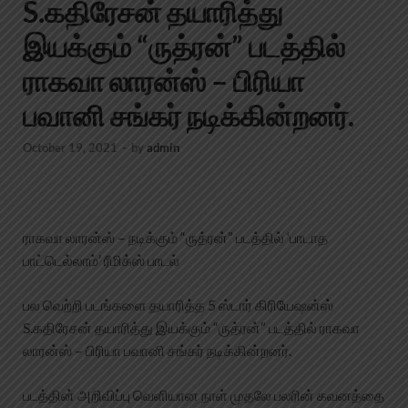
S.கதிரேசன் தயாரித்து
இயக்கும் “ருத்ரன்” படத்தில்
ராகவா லாரன்ஸ் – பிரியா
பவானி சங்கர் நடிக்கின்றனர்.
October 19, 2021
-
by
admin
ராகவா லாரன்ஸ் – நடிக்கும் “ருத்ரன்” படத்தில் ‘பாடாத
பாட்டெல்லாம்’ ரீமிக்ஸ் பாடல்
பல வெற்றி படங்களை தயாரித்த 5 ஸ்டார் கிரியேஷன்ஸ்
S.கதிரேசன் தயாரித்து இயக்கும் “ருத்ரன்” படத்தில் ராகவா
லாரன்ஸ் – பிரியா பவானி சங்கர் நடிக்கின்றனர்.
படத்தின் அறிவிப்பு வெளியான நாள் முதலே பலரின் கவனத்தை