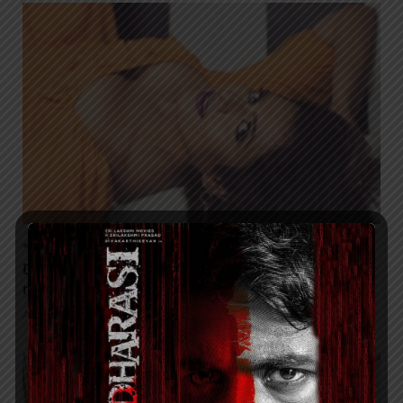
*”No Need of Weapons – When ‘Brain’ is the
Deadliest One to Deal The Game. Beep – A Top-
notch Crime Thriller is on the way”*
August 1, 2026