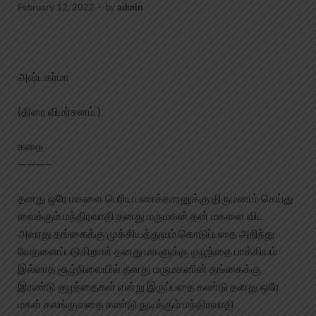
February 12, 2022
-
by
admin
அஷ்டகர்மா
(திரை விமர்சனம் )
கதை
———–
தனது ஒரே மகளை பெரிய பணக்காரனுக்கு திருமணம் செய்து
வைக்கும் மந்திரவாதி தனது மருமகன் தன் மகளை விட
அவரது தங்கைக்கு முக்கியத்துவம் கொடுப்பதை அறிந்து
வேதனைப்படுகிறான் தனது மகளுக்கு குழந்தை பாக்கியம்
இல்லாத சூழ்நிலையில் தனது மருமகனின் தங்கைக்கு
இரண்டு குழந்தைகள் என்று இருப்பதை கண்டு தனது ஒரே
மகள் கலங்குவதை கண்டு துடிக்கும் மந்திரவாதி