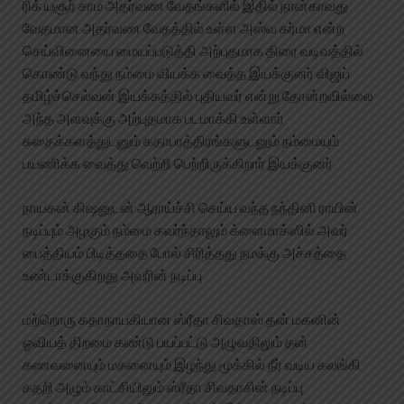
ரிக் யசூர் சாம அதர்வண வேதங்களில் இதில் நான்காவது
வேதமான அதர்வண வேதத்தில் உள்ள அஸ்வ கர்மா என்ற
செய்வினையை மையப்படுத்தி அற்புதமாக திரை வடிவத்தில்
கொண்டு வந்து நம்மை வியக்க வைத்த இயக்குனர் விஜய்
தமிழ்ச்செல்வன் இயக்கத்தில் புதியவர் என்று தோன்றவில்லை
அந்த அளவுக்கு அற்புதமாக படமாக்கி உள்ளார்
கதைக்களத்துடனும் கதாபாத்திரங்களுடனும் நம்மையும்
பயணிக்க வைத்து வெற்றி பெற்றிருக்கிறார் இயக்குனர்
நாயகன் கிஷனுடன் ஆராய்ச்சி செய்ய வந்த நந்தினி ராயின்
நடிப்பும் அழகும் நம்மை கவர்ந்தாலும் க்ளைமாக்ஸில் அவர்
பைத்தியம் பிடித்ததை போல் சிரித்தது நமக்கு அச்சத்தை
உண்டாக்குகிறது அவரின் நடிப்பு
மற்றொரு கதாநாயகியான ஸ்ரீதா சிவதாஸ் தன் மகனின்
ஓவியத் திறமை கண்டு பயப்பட்டு அழுவதிலும் தன்
கணவனையும் மகனையும் இழந்து மூக்கில் நீர் வடிய கலங்கி
கதறி அழும் காட்சியிலும் ஸ்ரீதா சிவதாசின் நடிப்பு