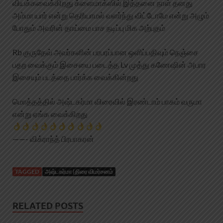
வியக்கவைக்கிறது க்ளைமாக்ஸில் இத்தனை நாள் தனது
அம்மா யார் என்று தெரியாமல் வளர்ந்து விட்டோமே என்று அழும்
போதும் அவரின் தாய்மை பாச நடிப்பு மிக அற்புதம்
Rb குருதேவ் அவர்களின் பரபரப்பான ஒளிப்பதிவும் நெஞ்சை
பதற வைக்கும் இசையை படைத்த Lv முத்து கணேஷின் அபார
இசையும் படத்தை பார்க்க வைக்கின்றது
மொத்தத்தில் அஷ்டகர்மா விரைவில் இரண்டாம் பாகம் வருமா
என்று ஏங்க வைக்கிறது
——- விக்ராந்த் பிரபாகரன்
TAGGED
அஷ்டகர்மா (திரை விமர்சனம்
RELATED POSTS