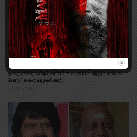
“மாற்றுத் திறனாளிகளுக்கு” நடிகர் லெஜன்ட் சரவணன்
தனது ரசிகர் மன்றம் சார்பில் ₹50,000/- மற்றும் மளிகை
பொருட்களை வழங்கினார்!
July 29, 2026