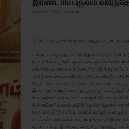
இரண்டாம் பருவம் வாரந்தோ
March 21, 2022
-
by
admin
*ஏப்ரல் 17 முதல் கவிஞர் வைரமுத்துவின் நாட்படு தே
கவிஞர் வைரமுத்து நாட்படு தேறல் என்ற தனிப்பாட்டு 
நாட்படு தேறல் முதல் பருவம் கலைஞர் தொலைக்காட்சி
உள்ளாகியது. அதனைத் தொடர்ந்து இப்போது நாட்படு 
100 இசையமைப்பாளர்கள் – 100 பாடகர்கள் – 100 இயக
தேறல் 13 பாடல்களோடு 13 வாரங்கள் வரவிருக்கிறது.
இசையருவி மற்றும் வைரமுத்து யூடியூப் தளத்திலும் 
மேல்நாடுகளில் திரைப்படங்களைவிட்டுப் பாடல்கள் ப
மேல்நாடுகளில் உலகப்புகழ்பெற்று விளங்குகின்றன. இ
தொடங்கியிருக்கின்றது. தமிழில் கவிஞர் வைரமுத்து
பாடல்கள் எழுதி ஒவ்வொரு பாட்டுக்கும் ஓர் இசையமை
ஒரு பாடகர் ஓர் இயக்குநர் என்று தேர்தெடுத்துப் பாட