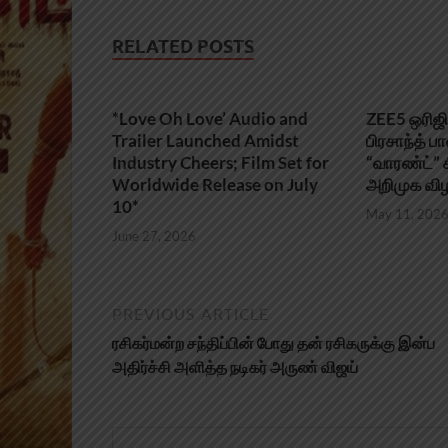
RELATED POSTS
*Love Oh Love’ Audio and
ZEE5 ஒரிஜின
Trailer Launched Amidst
பிரசாந்த் பா
Industry Cheers; Film Set for
“வாரண்ட்” சீ
Worldwide Release on July
அறிமுக விழ
10*
May 11, 202
June 27, 2026
PREVIOUS ARTICLE
ரசிகர்மன்ற சந்திப்பின் போது தன் ரசிகருக்கு இன்ப
அதிர்ச்சி அளித்த நடிகர் அருண் விஜய்