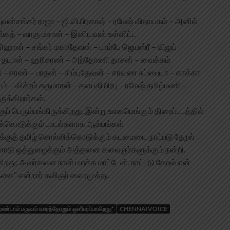
யுவன்சங்கர் ராஜா – ஜி.வி.பிரகாஷ் – ரமேஷ் விநாயகம் – அனில்
அவ்கத் – வாகு மசான் – இனியவன் உள்ளிட்ட
ிஹரன் – சங்கர் மகாதேவன் – பாம்பே ஜெயஸ்ரீ – விஜய்
னி தயாள் – ஹரிசரண் – அந்தோணி தாசன் – வைக்கம்
ணா – சரண் – பரதன் – சிம்புதேவன் – சரவண சுப்பையா – காக்கா
– விக்ரம் சுகுமாரன் – தளபதி பிரபு – ரமேஷ் தமிழ்மணி –
ருக்கிறார்கள்.
குப் பெரும்பங்கிருக்கிறது. இன்று உலகமெங்கும் திரைப்படத்தில்
றுக்கொடுக்கும் பாடல்களாக ஆல்பங்கள்
்குத் தமிழ் சொல்லிக்கொடுக்கும் கடமையை நாட்படு தேறல்
ன்னோடு ஒத்துழைக்கும் அத்தனை கலைஞர்களுக்கும் நன்றி.
து; அவர்களை நான் மறக்க மாட்டேன். நாட்படு தேறல் என்
்கை” என்றார் கவிஞர் வைரமுத்து.
இரண்டாம் பருவம் வாரந்தோறும் ஒளிபரப்பாகிறது*
CHENNAIVOICE