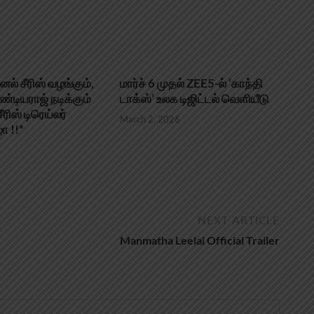
ல் சீரிஸ் வழங்கும்,
மார்ச் 6 முதல் ZEE5-ல் ‘காந்தி
ண்டியராஜ் நடிக்கும்
டாக்ஸ்’ உலக டிஜிட்டல் வெளியீடு
ரிஸ் டிரெய்லர்
March 2, 2026
ா !!*
6
NEXT ARTICLE
Manmatha Leelai Official Trailer