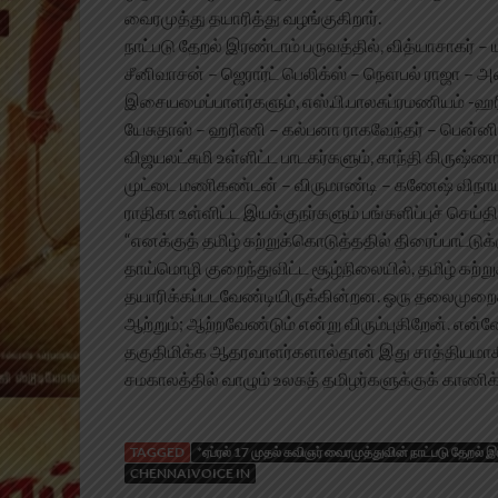
வைரமுத்து தயாரித்து வழங்குகிறார்.
நாட்படு தேறல் இரண்டாம் பருவத்தில், வித்யாசாகர் – 
சீனிவாசன் – ஜெரார்ட் பெலிக்ஸ் – நெளபல் ராஜா – 
இசையமைப்பாளர்களும், எஸ்.பி.பாலசுப்ரமணியம் -ஹர
யேசுதாஸ் – ஹரிணி – கல்பனா ராகவேந்தர் – பென்
விஜயலட்சுமி உள்ளிட்ட பாடகர்களும், காந்தி கிருஷ்
முட்டை மணிகண்டன் – விருமாண்டி – கணேஷ் விநாயம் 
ராதிகா உள்ளிட்ட இயக்குநர்களும் பங்களிப்புச் செய்தி
“எனக்குத் தமிழ் கற்றுக்கொடுத்ததில் திரைப்பாட்டுக்
தாய்மொழி குறைந்துவிட்ட சூழ்நிலையில், தமிழ் கற்
தயாரிக்கப்படவேண்டியிருக்கின்றன. ஒரு தலைமுறைக
ஆற்றும்; ஆற்றவேண்டும் என்று விரும்புகிறேன். எ
தகுதிமிக்க ஆதரவாளர்களால்தான் இது சாத்தியமாகிற
சமகாலத்தில் வாழும் உலகத் தமிழர்களுக்குக் காணிக
TAGGED
*ஏப்ரல் 17 முதல் கவிஞர் வைரமுத்துவின் நாட்படு தேறல் 
CHENNAIVOICE IN