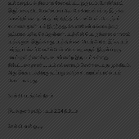
உடல் உழைப்பு அதிகமாக தேவைப்பட்ட ஒரு படம். போலீஸ்யாய்
இருப்பதை விட, போலீஸ்யாய் ஆக போகிறவன் எப்படி இருக்க
வேண்டும் என நான் தயார்படுத்தி கொண்டேன். கொஞ்சம்
சவாலாக தான் படம் இருந்தது. கேமராமேன் எல்லாவற்றை
சூப்பராக பதிவு செய்துள்ளார். படத்தின் பெயருக்கான காரணம்
படத்தினுள் இருக்கிறது. படத்தில் என் பெயர் அறிவு. இந்த படம்
பார்த்த பின்னர் போலீஸ் மேல் மரியாதை வரும். இதன் பிறகு
பாயும் ஒலி நீ எனக்கு, டைகர் என்ற இரு படம் உள்ளது.
தியேட்டரை தாண்டி, படம் எல்லரையும் சென்றடைவது முக்கியம்.
அது இந்த படத்திற்கு நடப்பது மகிழ்ச்சி. ஹாட்ஸ்டாரில் படம்
வெளியாகிறது.
கேள்வி: படத்தின் நீளம்
இயக்குனர் தமிழ் : படம் 2.24 நிமிடம்
கேள்வி: ஏன் ஓடிடி