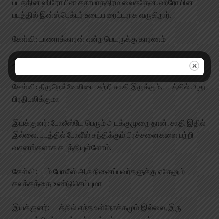
படத்தின் ஹிரோயின் கதாபாத்திரம் வைத்தேன். ஹீரோயின்
படத்தில் இன்ஸ்பெக்டர் உடைய ரைட்டராக வருகிறார்.
கேள்வி: டாணாக்காரன் என்ற பெயருக்கு காரணம்
இயக்குனர் : டாணாக்காரன் என்றால் போலீஸ்காரன்.
கேள்வி: திருநெல்வேலியை சுற்றி சாதி இருக்கும், படத்தில் அது
பிரதிபலிக்குமா
இயக்குனர்: போலீஸ்யே பெரும் அடக்குமுறை தான். சாதி இதில்
இல்லை. படத்தில் போலீஸ் சந்திக்கும் பிரச்சனைகளை பற்றி
வசனங்களாக கடத்தியுள்ளோம்.
கேள்வி: படம் போலீஸ் ஆக நினைப்பவர்களுக்கு ஏதேனும்
கலக்கத்தை உண்டுசெய்யுமா
இயக்குனர்: படத்தில் எந்த உள்நோக்கமும் இல்லை, இரு