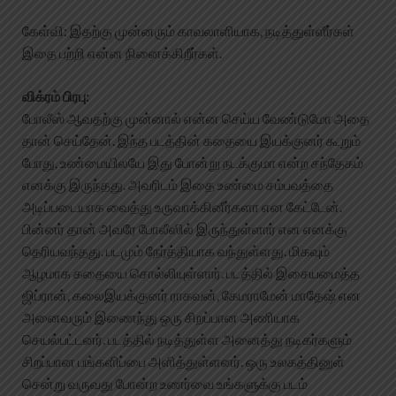
கேள்வி: இதற்கு முன்னரும் காவலாளியாக, நடித்துள்ளீர்கள்
இதை பற்றி என்ன நினைக்கிறீர்கள்.
விக்ரம் பிரபு:
போலீஸ் ஆவதற்கு முன்னால் என்ன செய்ய வேண்டுமோ அதை
தான் செய்தேன். இந்த படத்தின் கதையை இயக்குனர் கூறும்
போது, உண்மையிலயே இது போன்று நடக்குமா என்ற சந்தேகம்
எனக்கு இருந்தது. அவரிடம் இதை உண்மை சம்பவத்தை
அடிப்படையாக வைத்து உருவாக்கினீர்களா என கேட்டேன்.
பின்னர் தான் அவரே போலீஸில் இருந்துள்ளார் என எனக்கு
தெரியவந்தது. படமும் நேர்த்தியாக வந்துள்ளது. மிகவும்
ஆழமாக கதையை சொல்லியுள்ளார். படத்தில் இசையமைத்த
ஜிப்ரான், கலைஇயக்குனர் ராகவன், கேமராமேன் மாதேஷ் என
அனைவரும் இணைந்து ஒரு சிறப்பான அணியாக
செயல்பட்டனர். படத்தில் நடித்துள்ள அனைத்து நடிகர்களும்
சிறப்பான பங்களிப்பை அளித்துள்ளனர். ஒரு உலகத்தினுள்
சென்று வருவது போன்ற உணர்வை உங்களுக்கு படம்