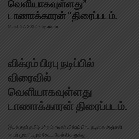
வெளியாகவுள்ளது”
டாணாக்காரன் “திரைப்படம்.
March 27, 2022
-
by
admin
விக்ரம் பிரபு நடிப்பில்
விரைவில்
வெளியாகவுள்ளது
டாணாக்காரன் திரைப்படம்
.
இயக்குநர் தமிழ் மற்றும் நடிகர் விக்ரம் பிரபு, நடிகை அஞ்சலி
நாயர் மூவரிடமும் கேட்ட கேள்விகளுக்கு..