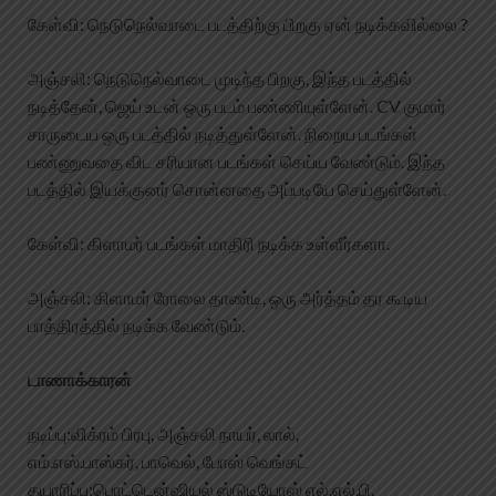
கேள்வி: நெடுநெல்வாடை படத்திற்கு பிறகு ஏன் நடிக்கவில்லை ?
அஞ்சலி: நெடுநெல்வாடை முடிந்த பிறகு, இந்த படத்தில்
நடித்தேன், ஜெய் உடன் ஒரு படம் பண்ணியுள்ளேன். CV குமார்
சாருடைய ஒரு படத்தில் நடித்துள்ளேன். நிறைய படங்கள்
பண்ணுவதை விட சரியான படங்கள் செய்ய வேண்டும். இந்த
படத்தில் இயக்குனர் சொன்னதை அப்படியே செய்துள்ளேன்.
கேள்வி: கிளாமர் படங்கள் மாதிரி நடிக்க உள்ளீர்களா.
அஞ்சலி: கிளாமர் ரோலை தாண்டி, ஒரு அர்த்தம் தர கூடிய
பாத்திரத்தில் நடிக்க வேண்டும்.
டாணாக்காரன்
நடிப்பு​​​​​:​விக்ரம் பிரபு, அஞ்சலி நாயர், லால்,
எம்.எஸ்.பாஸ்கர், பாவெல், போஸ் வெங்கட்
தயாரிப்பு​​​​:​பொட்டென்ஷியல் ஸ்டுடியோஸ் எல்.எல்.பி.