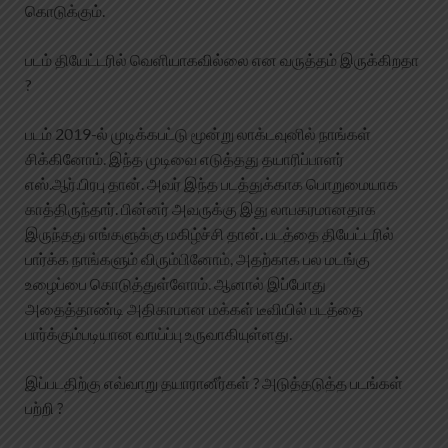
கொடுக்கும்.
படம் தியேட்டரில் வெளியாகவில்லை என வருத்தம் இருக்கிறதா
?
படம் 2019-ல் முடிக்கபட்டு மூன்று லாக்டவுனில் நாங்கள்
சிக்கினோம். இந்த முடிவை எடுத்தது தயாரிப்பாளர்
எஸ்.ஆர்.பிரபு தான். அவர் இந்த படத்துக்காக பொறுமையாக
காத்திருந்தார். பின்னர் அவருக்கு இது லாபகரமானதாக
இருந்தது எங்களுக்கு மகிழ்ச்சி தான். படத்தை தியேட்டரில்
பார்க்க நாங்களும் விரும்பினோம், அதற்காக பல மடங்கு
உழைப்பை கொடுத்துள்ளோம். ஆனால் இப்போது
அதைத்தாண்டி அதிகாமான மக்கள் டீவியில் படத்தை
பார்க்கும்படியான வாய்ப்பு உருவாகியுள்ளது.
இப்படதிற்கு எவ்வாறு தயாரானீர்கள் ? அடுத்தடுத்த படங்கள்
பற்றி ?