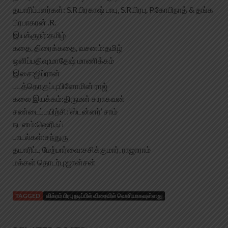
தயாரிப்பளர்கள்: S.R.பிரகாஷ் பாபு, S.R.பிரபு, P.கோபிநாத் & தங்க
பிரபாகரன் .R.
இயக்குநர்​​​​:​தமிழ்
கதை, திரைக்கதை, வசனம்​:​தமிழ்
ஒளிப்பதிவு​​​​:​மாதேஷ் மாணிக்கம்
இசை​​​​​:​ஜிப்ரான்
படத்தொகுப்பு​​​:​பிளோமின் ராஜ்
கலை இயக்கம்​​​:​திருமன் ச.ராகவன்
சண்டைப்பயிற்சி​​​:​‛ஸ்டன்னர்’ சாம்
நடனம்​​​​:​ஷெரிஃப்
பாடல்கள்​​:​சந்துரு
தயாரிப்பு மேற்பார்வை​​:​சசிக்குமார், ராஜாராம்
மக்கள் தொடர்பு​​​:​ஜான்சன்
TAGGED
விக்ரம் பிரபு நடிப்பில் விரைவில் வெளியாகவுள்ளது