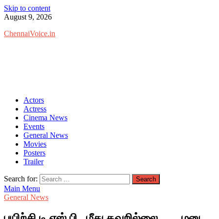
Skip to content
August 9, 2026
ChennaiVoice.in
Actors
Actress
Cinema News
Events
General News
Movies
Posters
Trailer
Search for:
Main Menu
General News
பயிற்சி டி.எஸ்.பி., மீது தவறில்லை……மனு