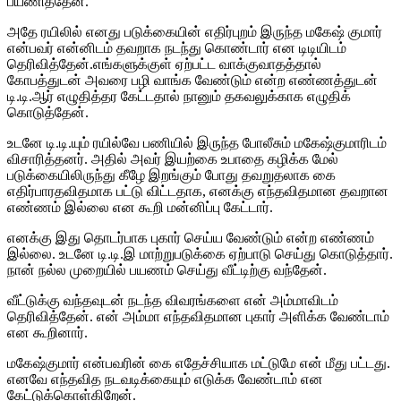
பயணித்தேன்.
அதே ரயிலில் எனது படுக்கையின் எதிர்புறம் இருந்த மகேஷ் குமார்
என்பவர் என்னிடம் தவறாக நடந்து கொண்டார் என டிடியிடம்
தெரிவித்தேன்.எங்களுக்குள் ஏற்பட்ட வாக்குவாதத்தால்
கோபத்துடன் அவரை பழி வாங்க வேண்டும் என்ற எண்ணத்துடன்
டி.டி.ஆர் எழுதித்தர கேட்டதால் நானும் தகவலுக்காக எழுதிக்
கொடுத்தேன்.
உடனே டி.டி.யும் ரயில்வே பணியில் இருந்த போலீசும் மகேஷ்குமாரிடம்
விசாரித்தனர். அதில் அவர் இயற்கை உபாதை கழிக்க மேல்
படுக்கையிலிருந்து கீழே இறங்கும் போது தவறுதலாக கை
எதிர்பாரதவிதமாக பட்டு விட்டதாக, எனக்கு எந்தவிதமான தவறான
எண்ணம் இல்லை என கூறி மன்னிப்பு கேட்டார்.
எனக்கு இது தொடர்பாக புகார் செய்ய வேண்டும் என்ற எண்ணம்
இல்லை. உடனே டி.டி.இ மாற்றுபடுக்கை ஏற்பாடு செய்து கொடுத்தார்.
நான் நல்ல முறையில் பயணம் செய்து வீட்டிற்கு வந்தேன்.
வீட்டுக்கு வந்தவுடன் நடந்த விவரங்களை என் அம்மாவிடம்
தெரிவித்தேன். என் அம்மா எந்தவிதமான புகார் அளிக்க வேண்டாம்
என கூறினார்.
மகேஷ்குமார் என்பவரின் கை எதேச்சியாக மட்டுமே என் மீது பட்டது.
எனவே எந்தவித நடவடிக்கையும் எடுக்க வேண்டாம் என
கேட்டுக்கொள்கிறேன்.