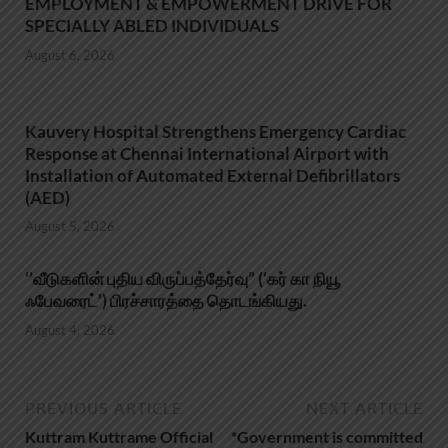
EMPLOYMENT & EMPOWERMENT DRIVE FOR
SPECIALLY ABLED INDIVIDUALS
August 6, 2026
Kauvery Hospital Strengthens Emergency Cardiac
Response at Chennai International Airport with
Installation of Automated External Defibrillators
(AED)
August 5, 2026
‘’வீடுகளின் புதிய விருப்பத்தேர்வு” (‘கர் கா நியூ
ஃபேவரைட்’) பிரச்சாரத்தை தொடங்கியது.
August 4, 2026
PREVIOUS ARTICLE
NEXT ARTICLE
Kuttram Kuttrame Official
*Government is committed