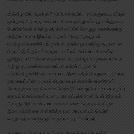
இவ்விழாவில் நடிகர் ஸ்ரீராம் பேசுகையில், ” எங்களுடைய வீட்டில்
ஒன்றரை அடி உயர சாய்பாபா சிலை ஒன்று உள்ளது. என்னுடைய
பெற்றோர்கள் அதற்கு ஆரத்தி காட்டும் பொழுது, காண்பதற்கு
வித்தியாசமாக இருக்கும். நான் அதை ஆவலுடன்
பார்த்துக்கொண்டே இருப்பேன். தற்போது வளர்ந்து நடிகனான
பிறகும் இன்றும் எங்களுடைய வீட்டில் சாய்பாபா சிலைக்கு
பூஜையும், பிரார்த்தனையும் நடைபெறுகிறது. வாழ்க்கையில் பல
அற்புத தருணங்களை சாய் பாபாவின் அருளால்
சந்தித்திருக்கிறேன். சாய்பாபா ஆலயத்தில் அவருடைய பிறந்த
நாளையும் ஸ்ரீராம நவமி விழாவையும் கொண்டாடுகிறோம்.
நீங்களும் கலந்து கொள்ள வேண்டும் என்று கேட்டவுடன், மறுப்பு
எதுவும் சொல்லாமல் உடனடியாக ஒப்புக்கொண்டேன். இதுவும்
அவரது ஆசி தான். சாய்பாபாவை வணங்குவதால் நம்முள்
இறை நம்பிக்கை அதிகரித்து மன அமைதியும், வெற்றி
பெறுவதற்கான சூழலும் உருவாகிறது. ” என்றார்.
துவாரகமாயி லட்சுமி சாய்பாபா ஆலயத்தை ஏற்படுத்தி,