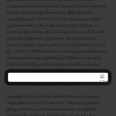
நடத்திவரும் சாய்பாபா பக்தையும், ஆலயத்தின் தலைவருமான
திருமதி புஷ்பலதா ராஜா பேசுகையில்,” இந்த இடத்தில்
ஆலயத்தை எழுப்ப வேண்டும் என்பது எங்களுடைய குடும்ப
உறுப்பினர்களின் லட்சியம். இதற்காக நானும் என்னுடைய
கணவரும் இணைந்து பாடுபட்ட போது, சாய்பாபா பக்தர்களின்
ஆதரவினால் இதனை முழுமையாக நிறைவு செய்தோம்.
நான்காம் ஆண்டு விழாவை சிறப்பாக நடத்த வேண்டும் என்று
திட்டமிட்டோம். 1008 சுமங்கலிப் பெண்களுக்கு வஸ்திரதானம்,
அன்ன தானத்தையும் வழங்கியிருக்கிறோம். சாய்பாபாவின்
அருளால்தான் இது சாத்தியமானது என்பதில் எங்களுக்கு
மனப்பூர்வமான நம்பிக்கை இருக்கிறது. தொடர்ந்து
ஆண்டுதோறும் பாபாவின் பிறந்த நாளை சிறப்பாக கொண்டாட
வேண்டும் என்ற ஆவலும் இருக்கிறது.” என்றார்.
ஆலயத்தின் சாய்பாபாவிற்கு தினசரி சேவை செய்துவரும்
பக்தர் தினேஷ் சாய்ராம் பேசுகையில், ” நான்காண்டுகளாக
இங்கு நான் சாய்பாபா சேவையில் என்னை ஈடுபடுத்திக்
கொண்டு இருக்கிறேன். துவாரகமாயி லட்சுமி சாய்பாபா