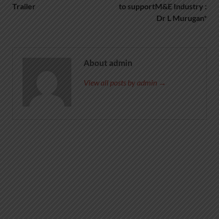
Trailer
to supportM&E Industry :
Dr L Murugan*
About admin
View all posts by admin →