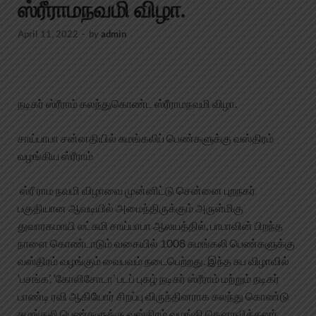
ஸ்ரீராமநவமி விழா.
April 11, 2022
-
by
admin
நடிகர் ஸ்ரீராம் கலந்துகொண்ட ஸ்ரீராமநவமி விழா.
சாய்பாபா சன்னதியில் சுமங்கலிப் பெண்களுக்கு வஸ்திரம்
வழங்கிய ஸ்ரீராம்
ஸ்ரீ ராம நவமி விழாவை முன்னிட்டு சென்னை புறநகர்
பகுதியான ஆவடியில் அமைந்திருக்கும் அருள்மிகு
துவாரகமாயி லட்சுமி சாய்பாபா ஆலயத்தில், பாபாவின் பிறந்த
நாளை கொண்டாடும் வகையில் 1008 சுமங்கலி பெண்களுக்கு
வஸ்திரம் வழங்கும் வைபவம் நடைபெற்றது. இந்த சுப விழாவில்
‘பசங்க’, ‘கோலிசோடா’ படப் புகழ் நடிகர் ஸ்ரீராம் மற்றும் நடிகர்
பாண்டி ரவி ஆகியோர் சிறப்பு விருந்தினராக கலந்து கொண்டு
சுமங்கலி பெண்களுக்கு வஸ்திரம் வழங்கி கௌரவித்தனர்.