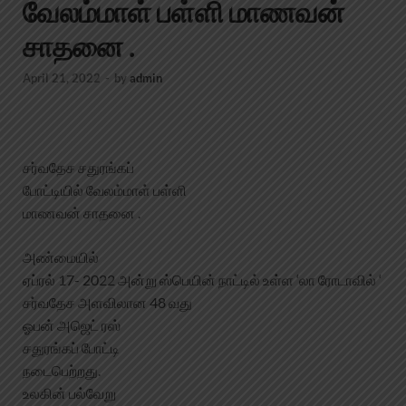
வேலம்மாள் பள்ளி மாணவன்
சாதனை .
April 21, 2022
-
by
admin
சர்வதேச சதுரங்கப்
போட்டியில் வேலம்மாள் பள்ளி
மாணவன் சாதனை .
அண்மையில்
ஏப்ரல் 17- 2022 அன்று ஸ்பெயின் நாட்டில் உள்ள ‘லா ரோடாவில் ‘
சர்வதேச அளவிலான 48 வது
ஓபன் அஜெட் ரஸ்
சதுரங்கப் போட்டி
நடைபெற்றது.
உலகின் பல்வேறு