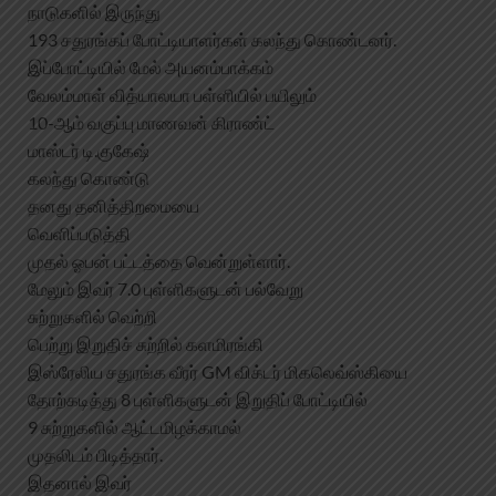
நாடுகளில் இருந்து
193 சதுரங்கப் போட்டியாளர்கள் கலந்து கொண்டனர்.
இப்போட்டியில் மேல் அயனம்பாக்கம்
வேலம்மாள் வித்யாலயா பள்ளியில் பயிலும்
10-ஆம் வகுப்பு மாணவன் கிராண்ட்
மாஸ்டர் டி.குகேஷ்
கலந்து கொண்டு
தனது தனித்திறமையை
வெளிப்படுத்தி
முதல் ஓபன் பட்டத்தை வென்றுள்ளார்.
மேலும் இவர் 7.0 புள்ளிகளுடன் பல்வேறு
சுற்றுகளில் வெற்றி
பெற்று இறுதிச் சுற்றில் களமிரங்கி
இஸ்ரேலிய சதுரங்க வீரர் GM விக்டர் மிகலெவ்ஸ்கியை
தோற்கடித்து 8 புள்ளிகளுடன் இறுதிப் போட்டியில்
9 சுற்றுகளில் ஆட்டமிழக்காமல்
முதலிடம் பிடித்தார்.
இதனால் இவர்