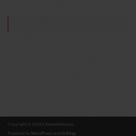
Copyright © 2026
ChennaiVoice.in
.
Powered by
WordPress
and
HitMag
.