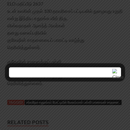
ELO மதிப்பீடு 2637
உடன் உலகின் முதல் 100 தரவரிசைப் பட்டியலில் நுழைவது உறுதி
என்று இந்திய சதுரங்க வீரர் திரு.
விஸ்வநாதன் ஆனந்த் அவர்கள்
தனது வலைப்பதிவில்
குகேஷின்‌ சாதனையைப் பாராட்டி வாழ்த்து
தெரிவித்துள்ளார்.
குகேஷின் சானைக்குப் பள்ளி
நிர்வாகம் மற்றும்
ஆசிரியர்கள் பாராட்டி வாழ்த்து
தெரிவித்துள்ளனர்.
TAGGED
சர்வதேச சதுரங்கப் போட்டியில் வேலம்மாள் பள்ளி மாணவன் சாதனை .
RELATED POSTS