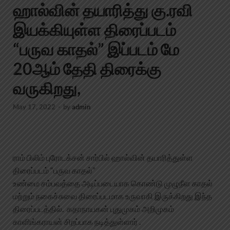
ஹால்வின் தயாரித்து கு.ரவி
இயக்கியுள்ள திரைப்படம்
“பருவ காதல்” இப்படம் மே
20ஆம் தேதி திரைக்கு
வருகிறது,
May 17, 2022
-
by
admin
ராம் பிலிம் புரோடக்சன் சார்பில் ஹால்வின் தயாரித்துள்ள
திரைப்படம் “பருவ காதல்”
உண்மை சம்பவத்தை அடிப்படையாக கொண்டு முழுநீள காதல்
மற்றும் நகைச்சுவை திரைப்படமாக உருவாகி இருக்கிறது இந்த
திரைப்படத்தில். கதாநாயகன் புதுமுகம் அறிமுகம்
காளிங்கராயன் சிறப்பாக நடித்துள்ளார் .