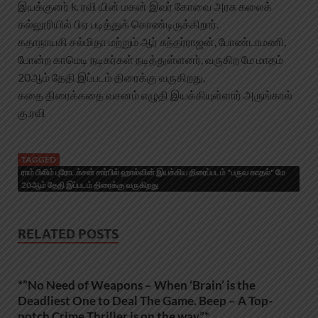
இயக்குனர் k. ரவி யின் மகன் இவர் கோவை அரசு கலைக்
கல்லூரியில் பிஏ படித்துக் கொண்டிருக்கிறார்.
கதாநாயகி சல்மிதா மற்றும் ஆர் சுந்தர்ராஜன், போண்டாமணி,
போன்ற காமெடி நடிகர்கள் நடித்துள்ளனர், வருகிற மே மாதம்
20ஆம் தேதி இப்படம் திரைக்கு வருகிறது,
கதை திரைக்கதை வசனம் எழுதி இயக்கியுள்ளார் அருங்கால்
கு.ரவி
TAGGED
ராம் பிலிம் புரோடக்சன் சார்பில் ஹால்வின் இயக்கிய திரைப்படம் "பருவ காதல்" மே
20ஆம் தேதி இப்படம் திரைக்கு வருகிறது
RELATED POSTS
*”No Need of Weapons – When ‘Brain’ is the
Deadliest One to Deal The Game. Beep – A Top-
notch Crime Thriller is on the way”*