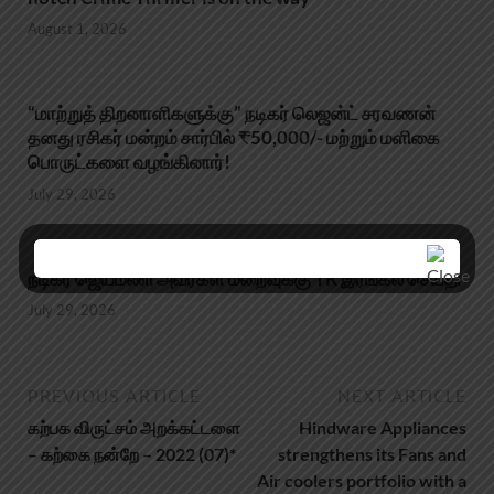
August 1, 2026
“மாற்றுத் திறனாளிகளுக்கு” நடிகர் லெஜன்ட் சரவணன்
தனது ரசிகர் மன்றம் சார்பில் ₹50,000/- மற்றும் மளிகை
பொருட்களை வழங்கினார்!
July 29, 2026
நடிகர் ஜெயமணி அவர்கள் மறைவுக்கு TR இரங்கல் செய்தி
July 29, 2026
PREVIOUS ARTICLE
NEXT ARTICLE
கற்பக விருட்சம் அறக்கட்டளை
Hindware Appliances
– கற்கை நன்றே – 2022 (07)*
strengthens its Fans and
Air coolers portfolio with a