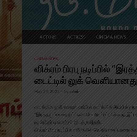
ACTORS
ACTRESS
CINEMA NEWS
CINEMA NEWS
விக்ரம் பிரபு நடிப்பில் “இ
டைட்டில் லுக் வெளியானத
May 24, 2022
-
by
admin
கார்த்திக் மூவி ஹவுஸ் சார்பில் கார்த்திக் அட்வித் தயா
“இரத்தமும் சதையும்” என பெயரிடப்பட்டுள்ளது. இப
ஹரேந்தர் பாலசந்தர் இயக்குகிறார்.
விக்ரம் பிரபு நடிப்பில் சமீபத்தில் வெளியான ‘டாணாக