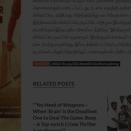
விமர்சன ரிதீயகாவும் பெரும் பாராட்டுக்களை குவித்தது. 
அனைவராலும் பாராட்டப்பட்டது. உடலை வருத்தி தன்னை
விக்ரம் பிரபு. தற்போது அடுத்தடுத்து பல அற்புதமான
இந்நிலையில் விக்ரம் பிரபு நடிப்பில், அறிமுக இயக்குந
தயாரிக்கும் இந்த புதிய திரைப்படத்திற்கு “இரத்தமும
விக்ரம் பிரபு நடிப்பில் உருவாகும் ‘இரத்தமும் சதையு
நடைபெற்று வருகிறது. இப்படத்தின் படப்பிடிப்பு அடுத்
நடிகர்கள் மற்றும் தொழில்நுட்ப கலைஞர்கள் பற்றிய அ
TAGGED
விக்ரம் பிரபு நடிப்பில் விரைவில் வெளியாகவுள்ளது
RELATED POSTS
*”No Need of Weapons –
When ‘Brain’ is the Deadliest
One to Deal The Game. Beep
– A Top-notch Crime Thriller
is on the way”*