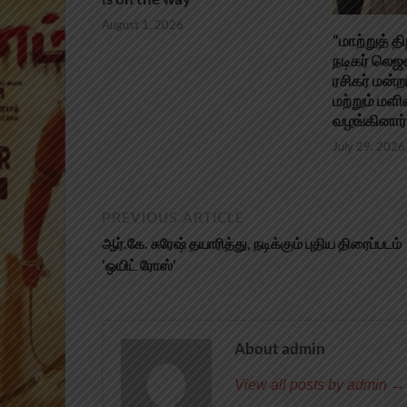
August 1, 2026
“மாற்றுத் 
நடிகர் லெ
ரசிகர் மன்ற
மற்றும் ம
வழங்கினார்
July 29, 2026
PREVIOUS ARTICLE
ஆர்.கே. சுரேஷ் தயாரித்து, நடிக்கும் புதிய திரைப்படம்
‘ஒயிட் ரோஸ்’
About admin
View all posts by admin →