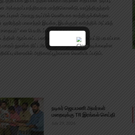
குறிப்பாக இப்படத்தில் விக்ரம் பிரபுவின் சிறப்பான நடிப்பு,
 அக்கதாப்பாத்திரமாக மாற்றிகொண்டு, வாழ்ந்திருந்தார்
 படைப்புகள் அவரது நடிப்பில் வெளியாக காத்திருக்கின்றன.
ர் ஹரேந்தர் பாலசந்தர் இயக்க, இயக்குநர் கார்த்திக் அட்வித்
் சதையும்” என பெயரிடப்பட்டுள்ளது.
ம்’ படத்தின் ஆரம்பகட்ட பணிகள் தற்போது துவங்கப்பட்டு பரபரப்பாக
த மாதம் துவங்க திட்டமிடப்பட்டுள்ளது. படத்தில் நடிக்கவுள்ள
றிவிப்பு விரைவில் அதிகாரப்பூர்வமாக வெளியிடப்படும்.
நடிகர் ஜெயமணி அவர்கள்
மறைவுக்கு TR இரங்கல் செய்தி
July 29, 2026