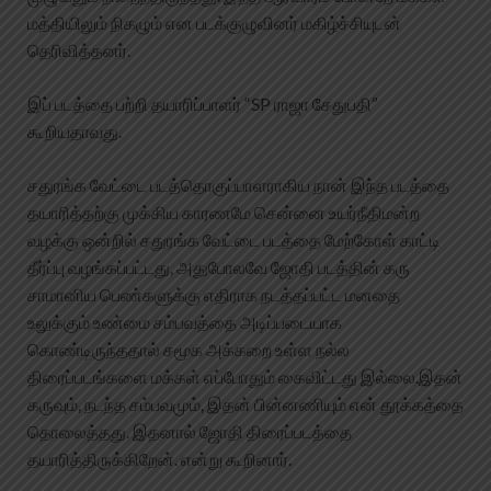
மத்தியிலும் நிகழும் என படக்குழுவினர் மகிழ்ச்சியுடன்
தெரிவித்தனர்.
இப் படத்தை பற்றி தயாரிப்பாளர் “SP ராஜா சேதுபதி”
கூறியதாவது.
சதுரங்க வேட்டை படத்தொகுப்பாளராகிய நான் இந்த படத்தை
தயாரித்தற்கு முக்கிய காரணமே சென்னை உயர்நீதிமன்ற
வழக்கு ஒன்றில் சதுரங்க வேட்டை படத்தை மேற்கோள் காட்டி
தீர்ப்பு வழங்கப்பட்டது, அதுபோலவே ஜோதி படத்தின் கரு
சாமானிய பெண்களுக்கு எதிராக நடத்தப்பட்ட மனதை
உலுக்கும் உண்மை சம்பவத்தை அடிப்படையாக
கொண்டிருந்ததால் சமூக அக்கறை உள்ள நல்ல
திரைப்படங்களை மக்கள் எப்போதும் கைவிட்டது இல்லை.இதன்
கருவும், நடந்த சம்பவமும், இதன் பின்னணியும் என் தூக்கத்தை
தொலைத்தது. இதனால் ஜோதி திரைப்படத்தை
தயாரித்திருக்கிறேன். என்று கூறினார்.