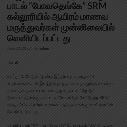
பாடல் “போவதெங்கே” SRM
கல்லூரியில் ஆயிரம் மாணவ
மருத்துவர்கள் முன்னிலையில்
வெளியிடப்பட்டது
June 20, 2022
-
by
admin
Tamil
கடந்த 2020 ஆம் ஆண்டு இந்தியா முழுவதும் 11
மாநிலங்களில் 43 இடத்தில் நடந்த மனதை உலுக்கும் உண்மை
சம்பவத்தை மையமாக வைத்து உருவான “ஜோதி”
திரைப்படத்தின் முதல் பாடல் “போவதெங்கே” நேற்று SRM
கல்லூரியில் ஆயிரம் மாணவ மருத்துவர்கள் முன்னிலையில்
வெளியிடப்பட்டது.
தயாரிப்பாளர் “SP ராஜா
சேதுபதி”, இயக்குனர் “AV கிருஷ்ண