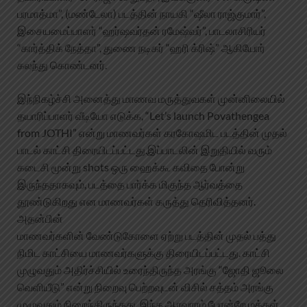
பரமாத்மா”, (மண்டேலா) படத்தின் நாயகி “ஷீலா ராஜ்குமார்”,
இசையமைப்பாளர் “ஹர்ஷவர்தன் ரமேஷ்வர்”, பாடலாசிரியர்
“கார்த்திக் நேத்தா”, துணை நடிகர் “ஹரி க்ரிஷ்” ஆகியோர்
கலந்து கொண்டனர்.
இந்நிகழ்ச்சி அனைத்து மாணவ மருத்துவகள் முன்னிலையில்
தயாரிப்பாளர் வீடியோ எடுக்க, “Let’s launch Povathengea
from JOTHI” என்று மாணவர்கள் கரகோஷமிட படத்தின் முதல்
பாடல் காட்சி திரையிடப்பட்டது.இப்பாடலின் இறுதியில் வரும்
கடைசி மூன்று shots ஒரு ஹைக்கூ கவிதை போன்று
இருந்ததாகவும், படத்தை பார்க்க மிகுந்த ஆர்வத்தை
தூண்டுகிறது என மாணவர்கள் கருத்து தெரிவித்தனர்.
அதன்பின்
மாணவர்களின் வேண்டுகோளை ஏற்று படத்தின் முதல் பத்து
நிமிட காட்சியை மாணவர்களுக்கு திரையிடப்பட்டது. காட்சி
முழுவதும் அதிர்ச்சியில் உரைந்திருந்த அரங்கு “ஜோதி ஜூலை
வெளியீடு” என்று நிறைவு பெற்றவுடன் விசில் சத்தம் அரங்கு
முழுவதும் நிறைந்திருந்தது. இந்த ஆரவாரம் போன்றே மக்கள்