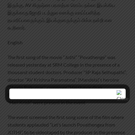
இருக்கு, AV கிருஷ்ண பரமாத்மா ரொம்ப நல்லா இயக்கிய
இருக்காரு.ஜோதி படத்துல எனக்கு வாய்ப்பளித்த
தயாரிப்பாளருக்கும், இயக்குனருக்கும் மிக்க நன்றி என
கூறினார்.
English
The first song of the movie “Jothi” “Povathenge” was
released yesterday at SRM College in the presence of a
thousand student doctors. Producer “SP Raja Sethupathi”,
director “AV Krishna Paramatma”, (Mandela)’s heroine
“Sheela Rajkumar”, composer “Harshavardhan
Rameshwar”, songwriter “Karthik Netta”, supporting actor
“Hari Krish” were present in the event
The event screened the first song scene of the film where
students applauded “Let’s launch Povathengea from
JOTHI”, to be videotaped by the producer in the presence