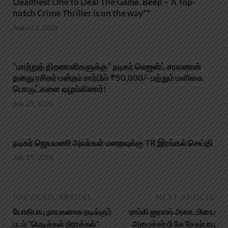
Deadliest One to Deal The Game. Beep – A Top-
notch Crime Thriller is on the way”*
August 1, 2026
“மாற்றுத் திறனாளிகளுக்கு” நடிகர் லெஜன்ட் சரவணன்
தனது ரசிகர் மன்றம் சார்பில் ₹50,000/- மற்றும் மளிகை
பொருட்களை வழங்கினார்!
July 29, 2026
நடிகர் ஜெயமணி அவர்கள் மறைவுக்கு TR இரங்கல் செய்தி
July 29, 2026
PREVIOUS ARTICLE
NEXT ARTICLE
யோகிபாபு நாயகனாக நடிக்கும்
ராம்கி ஐஏஎஸ் அகாடமியை
படம் “மெடிக்கல் மிராக்கல்”
அமைச்சர் பி கே சேகர்பாபு