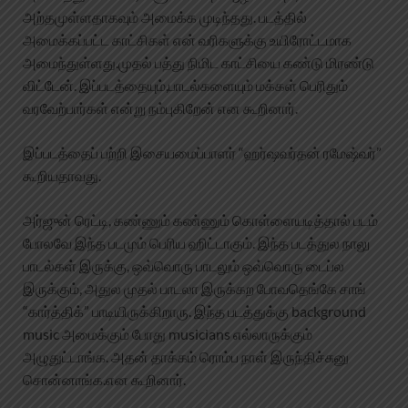
அற்தமுள்ளதாகவும் அமைக்க முடிந்தது. படத்தில்
அமைக்கப்பட்ட காட்சிகள் என் வரிகளுக்கு உயிரோட்டமாக
அமைந்துள்ளது.முதல் பத்து நிமிட காட்சியை கண்டு மிரண்டு
விட்டேன். இப்படத்தையும்,பாடல்களையும் மக்கள் பெரிதும்
வரவேற்பார்கள் என்று நம்புகிறேன் என கூறினார்.
இப்படத்தைப் பற்றி இசையமைப்பாளர் “ஹர்ஷவர்தன் ரமேஷ்வர்”
கூறியதாவது.
அர்ஜுன் ரெட்டி, கண்ணும் கண்ணும் கொள்ளையடித்தால் படம்
போலவே இந்த படமும் பெரிய ஹிட்டாகும். இந்த படத்துல நாலு
பாடல்கள் இருக்கு, ஒவ்வொரு பாடலும் ஒவ்வொரு டைப்ல
இருக்கும், அதுல முதல் பாடலா இருக்கற போவதெங்கே சாங்
“கார்த்திக்” பாடியிருக்கிறாரு. இந்த படத்துக்கு background
music அமைக்கும் போது musicians எல்லாருக்கும்
அழுதுட்டாங்க. அதன் தாக்கம் ரொம்ப நாள் இருந்திச்சுனு
சொன்னாங்க.என கூறினார்.