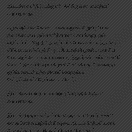
இப்படத்தை பற்றி இயக்குனர் “AV கிருஷ்ண பரமாத்மா”
கூறியதாவது.
சமூக அக்கறைகொண்ட கதை கருவை விறுவிறுப்பான
திரைக்கதையுடனும்,எதார்த்தமான வசனங்களுடனும்
எடுக்கப்பட்ட “ஜோதி ” திரைப்படம் எமோஷனல் கலந்த கிரைம்
திரில்லராக வந்திருக்கிறது. இப்படத்தின் முதல் பாடலாகிய
போவதெங்கே பாடலை மாணவ மருத்துவர்கள் முன்னிலையில்
வெளியிடுவது மிகவும் மகிழ்ச்சி அளிக்கிறது. அனைவரும்
குடும்பத்துடன் வந்து திரையில்காணும்படி
கேட்டுக்கொள்கிறேன் என பேசினார்.
இப்படத்தைப் பற்றி பாடலாசிரியர் “கார்த்திக் நேத்தா”
கூறியதாவது.
இப்படத்திற்கும் எனக்கும் மிக நெருங்கிய தொடர்பு உண்டு,
எனது சொந்த வாழ்வின் நிகழ்வை இப்படம் பிரதிபலிப்பதால்
அனைத்து பாடல் வரிகளும் மிகவும் ஆழமாகவும்,