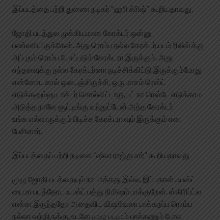
இப்படத்தை பற்றி துணை நடிகர் “ஹரி க்ரிஷ்” கூறியதாவது.
ஜோதி படத்துல முக்கியமான கேரக்டர் ஒன்னு
பண்ணியிருக்கேன். அது ரொம்ப நல்ல கேரக்டர்.படம் ரிலீஸ் க்கு
அப்புறம் ரொம்ப பேசப்படும் கேரக்டரா இருக்கும். அது
எந்தளவுக்கு நல்ல கேரக்டர்னா நடிச்சிக்கிட்டு இருக்கும்போது
என்னோட கால் ஒடைஞ்சிருச்சி, ஒரு மாசம் ரெஸ்ட்
எடுக்கனும்னு டாக்டர் சொல்லிட்டாரு, பட் நா ரெஸ்டே எடுக்காம
அடுத்த நாளே சூட்டிங்கு வந்துட்டேன்.அந்த கேரக்டர்
உங்க எல்லாருக்கும் பிடிச்ச கேரக்டராவும் இருக்கும் என
பேசினார்.
இப்படத்தைப் பற்றி நடிகை “ஷீலா ராஜ்குமார்” கூறியதாவது
முழு ஜோதி படத்தையும் நா பாத்தது இல்ல, இப்பதான் ஃபஸ்ட்
டைமா படத்தோட ஃபஸ்ட் பத்து நிமிஷம் பாக்குறேன். ஸ்கிரிப்ட்ல
என்ன இருந்ததோ அதைவிட விஷூவலா பாக்கறப்ப ரொம்ப
நல்லா வந்திருக்கு, உடனே முழு படமும் பாக்கணும் போல