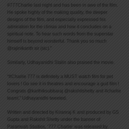
#777Charlie last night and has been in awe of the film.
He spoke highly of the making quality, the deeper
designs of the film, and especially expressed his
admiration for the climax and how it concludes on a
spiritual note. To hear such words from the superstar
himself is beyond wonderful. Thank you so much
@rajinikanth sir (sic).”
Similarly, Udhayanidhi Stalin also praised the movie.
“#Charlie 777 is definitely a MUST watch film for pet
lovers ! Go see it in theatres and encourage a gud film !
Congrats @karthiksubbaraj @rakshitshetty and #charlie
team!,” Udhayanidhi tweeted.
Written and directed by Kiranraj K and produced by GS
Gupta and Rakshit Shetty under the banner of
Paramvah Studios, ‘777 Charlie’ was released by