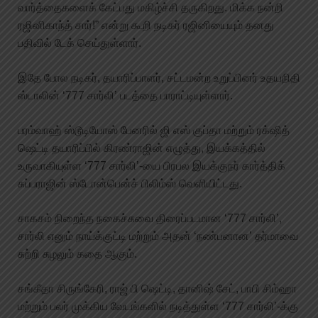
வார்த்தைகளைக் கேட்பது மகிழ்ச்சி தருகிறது. மிக்க நன்றி
ரஜினிகாந்த் சார்!” என்று கூறி நடிகர் ரஜினியையும் தனது
பதிவில் டேக் செய்துள்ளார்.
இதே போல நடிகர், தயாரிப்பாளர், சட்டமன்ற உறுப்பினர் உதயநிதி
ஸ்டாலின் ‘777 சார்லி’ படத்தை பாராட்டியுள்ளார்.
பரம்வாஹ் ஸ்டூடியோஸ் பேனரில் ஜி எஸ் குப்தா மற்றும் ரக்‌ஷித்
ஷெட்டி தயாரிப்பில் கிரண்ராஜின் எழுத்து, இயக்கத்தில்
உருவாகியுள்ள ‘777 சார்லி’-யை பிரபல இயக்குநர் கார்த்திக்
சுப்பராஜின் ஸ்டோன்பென்ச் பிலிம்ஸ் வெளியிட்டது.
சாகசம் நிறைந்த நகைச்சுவை திரைப்படமான ‘777 சார்லி’,
சார்லி எனும் நாய்க்குட்டி மற்றும் அதன் ‘நண்பனான’ தர்மாவை
சுற்றி சுழலும் கதை ஆகும்.
சங்கீதா சிருங்கேரி, ராஜ் பி ஷெட்டி, தானிஷ் சேட், பாபி சிம்ஹா
மற்றும் பலர் முக்கிய வேடங்களில் நடித்துள்ள ‘777 சார்லி’-க்கு