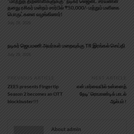
“மாற்றுத் திறனாளிகளுக்கு” நடிகர் லெஜன்ட் சரவணன்
தனது ரசிகர் மன்றம் சார்பில் ₹50,000/- மற்றும் மளிகை
பொருட்களை வழங்கினார்!
July 29, 2026
நடிகர் ஜெயமணி அவர்கள் மறைவுக்கு TR இரங்கல் செய்தி
July 29, 2026
PREVIOUS ARTICLE
NEXT ARTICLE
ZEE5 presents Fingertip
என் பார்வையில் உன்னைத்
Season 2 becomes an OTT
தேடி’ ரொமாண்டிக் பாடல்
blockbuster!!!
ஆல்பம் !
About admin