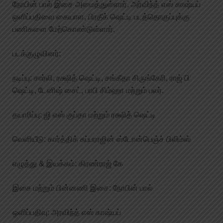
நோபின் பால் இசை அமைத்துள்ளார். அர்விந்த் எஸ் காஷ்யப்
ஒளிப்பதிவை கையாள, பிரதீக் ஷெட்டி படத்தொகுப்புக்கு
பணிகளை மேற்கொண்டுள்ளார்.
படக்குழுவினர்:
நடிப்பு: சார்லி, ரக்ஷித் ஷெட்டி, சங்கீதா சிருங்கேரி, ராஜ் பி
ஷெட்டி, டேனிஷ் சைட், பாபி சிம்ஹா மற்றும் பலர்.
தயாரிப்பு: ஜி எஸ் குப்தா மற்றும் ரக்ஷித் ஷெட்டி
வெளியீடு: கார்த்திக் சுப்பராஜின் ஸ்டோன்பெஞ்ச் பிலிம்ஸ்
எழுத்து & இயக்கம்: கிரண்ராஜ் கே
இசை மற்றும் பின்னணி இசை: நோபின் பால்
ஒளிப்பதிவு: அரவிந்த் எஸ் காஷ்யப்