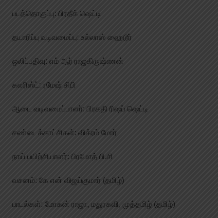
படத்தொகுப்பு: பிரதீக் ஷெட்டி
தயாரிப்பு வடிவமைப்பு: உல்லாஸ் ஹைடூர்
ஒலிப்பதிவு: எம் ஆர் ராஜகிருஷ்ணன்
கலரிஸ்ட்: ரமேஷ் சிபி
ஆடை வடிவமைப்பாளர்: பிரகதி ரிஷப் ஷெட்டி
சண்டைக்காட்சிகள்: விக்ரம் மோர்
நாய் பயிற்சியாளர்: பிரமோத் பி.சி
வசனம்: கே என் விஜய்குமார் (தமிழ்)
பாடல்கள்: மோகன் ராஜா, மதுரகவி, முத்தமிழ் (தமிழ்)