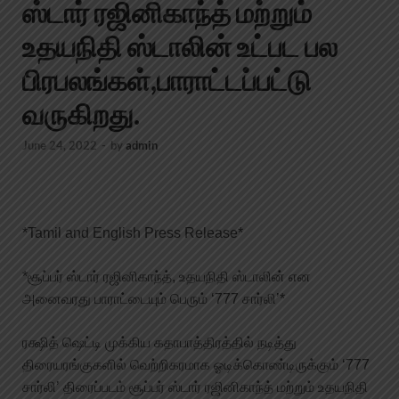
ஸ்டார் ரஜினிகாந்த் மற்றும்
உதயநிதி ஸ்டாலின் உட்பட பல
பிரபலங்கள்,பாராட்டப்பட்டு
வருகிறது.
June 24, 2022
-
by
admin
*Tamil and English Press Release*
*சூப்பர் ஸ்டார் ரஜினிகாந்த், உதயநிதி ஸ்டாலின் என
அனைவரது பாராட்டையும் பெரும் ‘777 சார்லி’*
ரக்ஷித் ஷெட்டி முக்கிய கதாபாத்திரத்தில் நடித்து
திரையரங்குகளில் வெற்றிகரமாக ஓடிக்கொண்டிருக்கும் ‘777
சார்லி’ திரைப்படம் சூப்பர் ஸ்டார் ரஜினிகாந்த் மற்றும் உதயநிதி