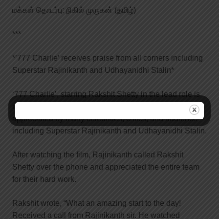
மக்கள் தொடர்பு: நிகில் முருகன் (தமிழ்)
***
*’777 Charlie’ receives praise from all corners including
Superstar Rajinikanth and Udhayanidhi Stalin*
‘777 Charlie’, starring Rakshit Shetty in the lead role is
running successfully in theaters all over and is being
appreciated by many celebrities, critics, and audience
including Superstar Rajinikanth and Udhayanidhi Stalin.
After watching the film, Rajinikanth called Rakshit
Shetty over the phone and appreciated the entire team
for their hard work.
Rakshit wrote, “What an amazing start to the day!
Received a call from Rajinikanth sir. He watched