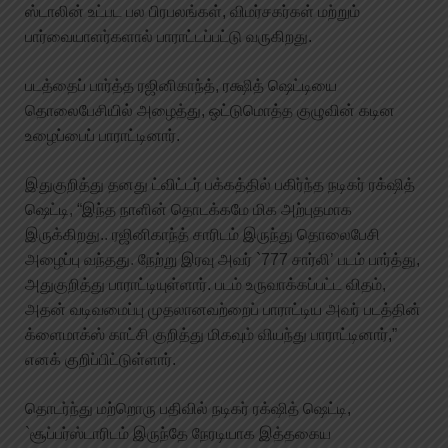
ஸ்டாலின் உட்பட பல பிரபலங்கள், விமர்சகர்கள் மற்றும்
பார்வையாளர்களால் பாராட்டப்பட்டு வருகிறது.
படத்தைப் பார்த்த ரஜினிகாந்த், ரக்ஷித் ஷெட்டியை
தொலைபேசியில் அழைத்து, ஒட்டுமொத்த குழுவின் கடின
உழைப்பைப் பாராட்டினார்.
இதுகுறித்து தனது ட்விட்டர் பக்கத்தில் பகிர்ந்த நடிகர் ரக்‌ஷித்
ஷெட்டி, “இந்த நாளின் தொடக்கமே மிக அற்புதமாக
இருக்கிறது.. ரஜினிகாந்த் சாரிடம் இருந்து தொலைபேசி
அழைப்பு வந்தது. நேற்று இரவு அவர் `777 சார்லி’ படம் பார்த்து,
அதுகுறித்து பாராட்டியுள்ளார். படம் உருவாக்கப்பட்ட விதம்,
அதன் வடிவமைப்பு முதலானவற்றைப் பாராட்டிய அவர் படத்தின்
க்ளைமாக்ஸ் காட்சி குறித்து மிகவும் வியந்து பாராட்டினார்,”
எனக் குறிப்பிட்டுள்ளார்.
தொடர்ந்து மற்றொரு பதிவில் நடிகர் ரக்‌ஷித் ஷெட்டி,
`சூப்பர்ஸ்டாரிடம் இருந்தே நேரடியாக இத்தகைய