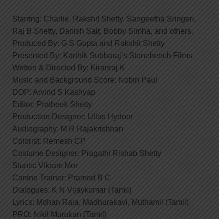
Starring: Charlie, Rakshit Shetty, Sangeetha Sringeri,
Raj B Shetty, Danish Sait, Bobby Simha, and others.
Produced By: G S Gupta and Rakshit Shetty
Presented By: Karthik Subbaraj’s Stonebench Films
Written & Directed By: Kiranraj K
Music and Background Score: Nobin Paul
DOP: Arvind S Kashyap
Editor: Pratheek Shetty
Production Designer: Ullas Hydoor
Audiography: M R Rajakrishnan
Colorist: Remesh CP
Costume Designer: Pragathi Rishab Shetty
Stunts: Vikram Mor
Canine Trainer: Pramod B C
Dialogues: K N Vijaykumar (Tamil)
Lyrics: Mohan Raja, Madhurakavi, Muthamil (Tamil)
PRO: Nikil Murukan (Tamil)