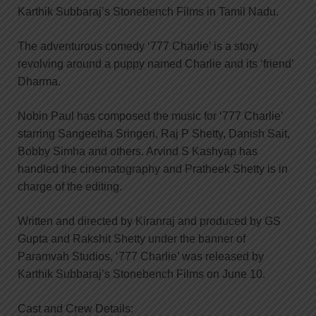
Karthik Subbaraj’s Stonebench Films in Tamil Nadu.
The adventurous comedy ‘777 Charlie’ is a story
revolving around a puppy named Charlie and its ‘friend’
Dharma.
Nobin Paul has composed the music for ‘777 Charlie’
starring Sangeetha Sringeri, Raj P Shetty, Danish Sait,
Bobby Simha and others. Arvind S Kashyap has
handled the cinematography and Pratheek Shetty is in
charge of the editing.
Written and directed by Kiranraj and produced by GS
Gupta and Rakshit Shetty under the banner of
Paramvah Studios, ‘777 Charlie’ was released by
Karthik Subbaraj’s Stonebench Films on June 10.
Cast and Crew Details: