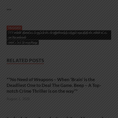
***
TAGGED
777 சார்லி' திரைப்படம் சூப்பர் ஸ்டார் ரஜினிகாந்த் மற்றும் உதயநிதி ஸ்டாலின் உட்பட
பல பிரபலங்கள்
பாராட்டப்பட்டு வருகிறது
RELATED POSTS
*”No Need of Weapons – When ‘Brain’ is the
Deadliest One to Deal The Game. Beep – A Top-
notch Crime Thriller is on the way”*
August 1, 2026