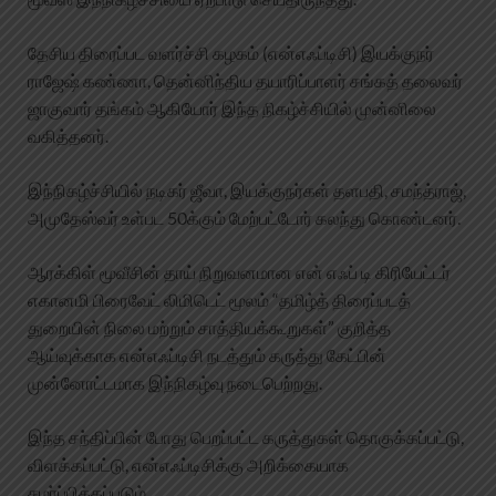
தேசிய திரைப்பட வளர்ச்சி கழகம் (என்எஃப்டிசி) இயக்குநர்
ராஜேஷ் கண்ணா, தென்னிந்திய தயாரிப்பாளர் சங்கத் தலைவர்
ஜாகுவார் தங்கம் ஆகியோர் இந்த நிகழ்ச்சியில் முன்னிலை
வகித்தனர்.
இந்நிகழ்ச்சியில் நடிகர் ஜீவா, இயக்குநர்கள் தளபதி, சமந்த்ராஜ்,
அமுதேஸ்வர் உள்பட 50க்கும் மேற்பட்டோர் கலந்து கொண்டனர்.
ஆரக்கிள் மூவீசின் தாய் நிறுவனமான என் எஃப் டி கிரியேட்டர்
எகானமி பிரைவேட் லிமிடெட் மூலம் “தமிழ்த் திரைப்படத்
துறையின் நிலை மற்றும் சாத்தியக்கூறுகள்” குறித்த
ஆய்வுக்காக என்எஃப்டிசி நடத்தும் கருத்து கேட்பின்
முன்னோட்டமாக இந்நிகழ்வு நடைபெற்றது.
இந்த சந்திப்பின் போது பெறப்பட்ட கருத்துகள் தொகுக்கப்பட்டு,
விளக்கப்பட்டு, என்எஃப்டிசிக்கு அறிக்கையாக
சமர்ப்பிக்கப்படும்.