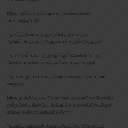
இந்த அறிக்கை பின் வரும் காரணங்களுக்காக
பயன்படுத்தப்படும்:
* தமிழ்த் திரைப்படத் துறையின் தற்போதைய
ஆரோக்கியத்தையும் ஆற்றலையும் உறுதிப்படுத்துதல்.
* தயாரிப்பில் உள்ள மற்றும் இன்னும் வெளியிடப்படாத
திரைப்படங்களின் தரவுத்தளத்தை உருவாக்குதல்.
* தரமான முடிக்கப்படாத திரைப்படங்களை அடையாளம்
காணுதல்.
இந்த முயற்சிக்கு தயாரிப்பாளர்கள் ஆதரவளிக்க வேண்டும்
என்று தேசிய திரைப்பட மேம்பாட்டுக் கழகத்தின் இயக்குநர்
ராஜேஷ் கண்ணா தெரிவித்துள்ளார்.
“தயாரிப்பாளர்களின் ஆதரவுடன் மட்டுமே இந்த திட்டம்