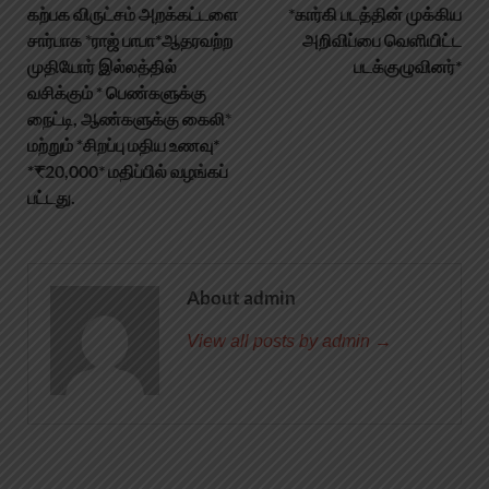
கற்பக விருட்சம் அறக்கட்டளை
*கார்கி படத்தின் முக்கிய
சார்பாக *ராஜ் பாபா*ஆதரவற்ற
அறிவிப்பை வெளியிட்ட
முதியோர் இல்லத்தில்
படக்குழுவினர்*
வசிக்கும் * பெண்களுக்கு
நைட்டி, ஆண்களுக்கு கைலி*
மற்றும் *சிறப்பு மதிய உணவு*
*₹20,000* மதிப்பில் வழங்கப்
பட்டது.
About admin
View all posts by admin →