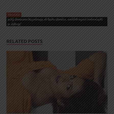
TAGGED
தமிழ் திரையுலக பிரமுகர்களுடன் தேசிய திரைப்பட வளர்ச்சி கழகம் (என்எஃப்டிசி)
நடத்தியது*
RELATED POSTS