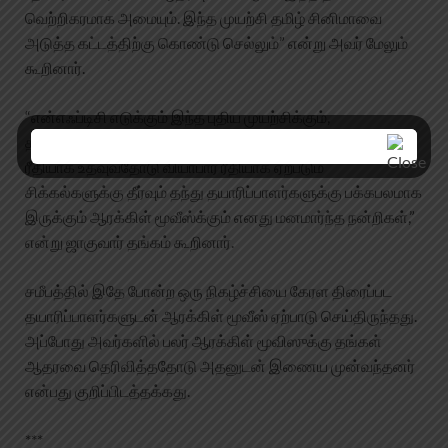
வெற்றிகரமாக அமையும். இந்த முயற்சி தமிழ் சினிமாவை
அடுத்த கட்டத்திற்கு கொண்டு செல்லும்” என்று அவர் மேலும்
கூறினார்.
“என்எஃப்டிசி எடுக்கும் இந்த புதிய முயற்சிக்கும்,
தயாரிப்பாளர்களை ஒருங்கிணைத்து அவர்களுக்கு வியாபார
ரீதியாக உதவுவதோடு வியாபார ரீதியாக ஏற்படும்
சிக்கல்களுக்கு தீர்வும் தந்து தயாரிப்பாளர்களுக்கு பக்கபலமாக
இருக்கும் ஆரக்கிள் மூவீஸ்க்கும் எனது மனமார்ந்த நன்றிகள்,”
என்று ஜாகுவார் தங்கம் கூறினார்.
சமீபத்தில் இதே போன்ற ஒரு நிகழ்ச்சியை கேரள திரைப்பட
தயாரிப்பாளர்களுடன் ஆரக்கிள் மூவீஸ் ஏற்பாடு செய்திருந்தது.
அப்போது அவர்களில் பலர் ஆரக்கிள் மூவிஸுக்கு தங்கள்
ஆதரவை தெரிவித்ததோடு அதனுடன் இணைய முன்வந்தனர்
என்பது குறிப்பிடத்தக்கது.
***