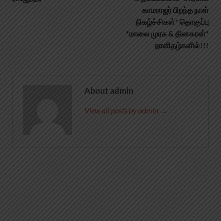
காமராஜர் பிறந்த நாள்
நிகழ்ச்சிகள்* தொகுப்பு
*மாலை முரசு & தினகரன்*
நாளிதழ்களில்!!!
About admin
View all posts by admin →