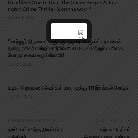
Deadliest One to Deal The Game. Beep – A Top-
notch Crime Thriller is on the way”*
August 1, 2026
“மாற்றுத் திறனாளிகளுக்கு” நடிகர் லெஜன்ட் சரவணன்
தனது ரசிகர் மன்றம் சார்பில் ₹50,000/- மற்றும் மளிகை
பொருட்களை வழங்கினார்!
July 29, 2026
நடிகர் ஜெயமணி அவர்கள் மறைவுக்கு TR இரங்கல் செய்தி
July 29, 2026
PREVIOUS ARTICLE
NEXT ARTICLE
தாய் மண்ணிற்கு திரும்பும் டி
*கற்பக விருட்சம்
ராஜேந்தர்*
அறக்கட்டளை *சார்பாக