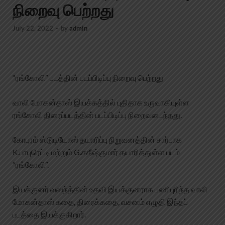
நிறைவு பெற்றது
July 22, 2022
-
by
admin
“ரங்கோலி” படத்தின் படப்பிடிப்பு நிறைவு பெற்றது
வாலி மோகன்தாஸ் இயக்கத்தில் புதிதாக உருவாகியுள்ள
ரங்கோலி திரைப்படத்தின் படப்பிடிப்பு நிறைவடைந்தது.
கோபுரம் ஸ்டுடியோஸ் தயாரிப்பு நிறுவனத்தின் சார்பாக
K.பாபுரெட்டி மற்றும் G.சதீஷ்குமார் தயாரித்துள்ள படம்
”ரங்கோலி”.
இயக்குனர் வஸந்த்தின் உதவி இயக்குனராக பணிபுரிந்த வாலி
மோகன்தாஸ் கதை, திரைக்கதை, வசனம் எழுதி இந்தப்
படத்தை இயக்குகிறார்.