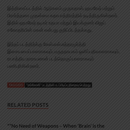
இத்திரைப்படத்தில் ஆடுகளம் முருகதாஸ், ஹமரேஷ் மற்றும்
பிரார்த்தனா முதன்மை கதாபாத்திரத்தில் நடித்திருகின்றனர்.
இதில் ஹமரேஷ் நடிகர் உதயா மற்றும் இயக்குனர் விஜய்
சகோதரியின் மகன் என்பது குறிப்பிடத்தக்கது.
இந்தப் படத்திற்க்கு கேஸ்.எஸ்.சுந்தரமூர்த்தி
இசையமைப்பாளராகவும், மருதநாயகம் ஒளிப்பதிவாளராகவும்,
ரா.சத்திய நாராயணன் படத்தொகுப்பாளராகவும்
பணிபுரிகின்றனர்.
TAGGED
“ரங்கோலி” படத்தின் படப்பிடிப்பு நிறைவு பெற்றது
RELATED POSTS
*”No Need of Weapons – When ‘Brain’ is the