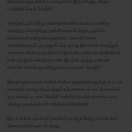
வகையில் ஒரு திரைப்படம் உருவாகி இருக்கிறது. அந்தப்
படத்தின் பெயர் ‘செஞ்சி’.
தமிழ்நாட்டில் பிறந்து வெளிநாடுகளில் வியாபாரம் என்று
வளர்ந்து, சம்பாதித்து, தன்னிறைவு பெற்றுக் குடும்பம்,
பிள்ளைகள் என்று பொருளாதார அமைதிக்கான
அனைத்தையும் முடித்துவிட்டுத் தனது இளமைக் காலத்துக்
கனவான சினிமா முயற்சியில் இறங்கிய கணேஷ் சந்திரசேகர்
என்பவர் ஜி.சி என்கிற பெயரில் இயக்கி, நடித்து ஏலியன்
பிக்சர்ஸ் சார்பில் தயாரித்துள்ள படம் தான் ‘செஞ்சி’.
இதை வழக்கமான வணிக சினிமா சூத்திரங்களுக்கு உட்படாத
வகையில் தனது விருப்பத்துக் கற்பனையைக் காட்சிகளாக்கி
ஒரு கனவுப் படமாக ‘செஞ்சி’ என்கிற பெயரில் திரைப்படமாக
எடுத்து முடித்துள்ளார் கணேஷ் சந்திரசேகர்.
இப் படத்தின் பாடல்கள் வெளியீட்டு விழா நேற்று பிரசாத் லேப்
திரையரங்கில் நடைபெற்றது.