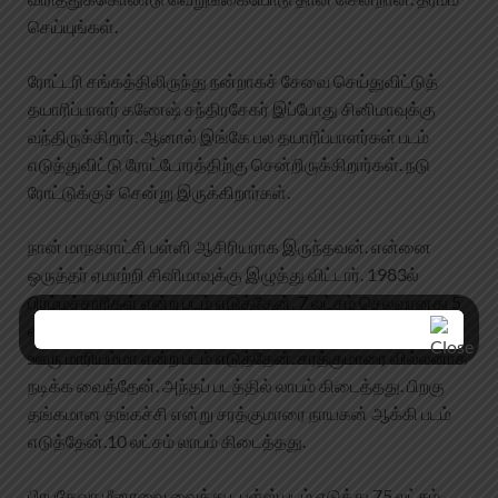
செய்யுங்கள்.
ரோட்டரி சங்கத்திலிருந்து நன்றாகச் சேவை செய்துவிட்டுத்
தயாரிப்பாளர் கணேஷ் சந்திரசேகர் இப்போது சினிமாவுக்கு
வந்திருக்கிறார். ஆனால் இங்கே பல தயாரிப்பாளர்கள் படம்
எடுத்துவிட்டு ரோட்டோரத்திற்கு சென்றிருக்கிறார்கள். நடு
ரோட்டுக்குச் சென்று இருக்கிறார்கள்.
நான் மாநகராட்சி பள்ளி ஆசிரியராக இருந்தவன். என்னை
ஒருத்தர் ஏமாற்றி சினிமாவுக்கு இழுத்து விட்டார். 1983ல்
பிரம்மச்சாரிகள் என்ற படம் எடுத்தேன். 7 லட்சம் செலவானது 5
லட்சம் இழப்பு, 2 லட்சம் கடன் .மொத்தமும் காலி. 1990-ல் நம்ம
ஊரு மாரியம்மா என்ற படம் எடுத்தேன். சரத்குமாரை வில்லனாக
நடிக்க வைத்தேன். அந்தப் படத்தில் லாபம் கிடைத்தது. பிறகு
தங்கமான தங்கச்சி என்று சரத்குமாரை நாயகன் ஆக்கி படம்
எடுத்தேன்.10 லட்சம் லாபம் கிடைத்தது.
பிரபுதேவா மீனாவை வைத்து டபுள்ஸ் படம் எடுத்து,75 லட்சம்