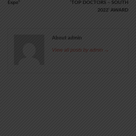
Expo”
‘TOP DOCTORS – SOUTH
2022’ AWARD
About admin
View all posts by admin →