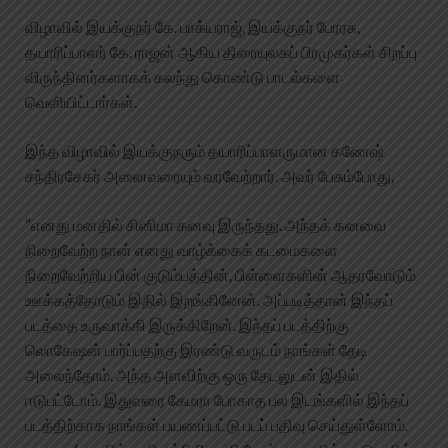
விழாவில் இயக்குநர் கே. பாக்யராஜ், இயக்குநர் பேரரசு,
தயாரிப்பாளர் கே. ராஜன் ஆகிய திரையுலகப் பிரமுகர்கள் சிறப்பு
விருந்தினர்களாகக் கலந்து கொண்டு பாடல்களை
வெளியிட்டார்கள்.
இந்த விழாவில் இயக்குநரும் தயாரிப்பாளருமான கணேஷ்
சந்திரசேகர் அனைவரையும் வரவேற்றார். அவர் பேசும்போது,
”எனது மனதில் சினிமா கனவு இருந்தது. அந்தக் கனவை
நிறைவேற்ற நான் எனது வாழ்க்கைக் கடமைகளை
நிறைவேற்றிய பின் குடும்பத்தின், பிள்ளைகளின் ஆதரவோடும்
ஊக்கத்தோடும் இதில் இறங்கினேன். அப்படித்தான் இந்தப்
படத்தை உருவாக்கி இருக்கிறேன். இந்தப் படத்திற்கு
லொகேஷன் பார்ப்பதற்கு இரண்டு வருடம் நாங்கள் தேடி
அலைந்தோம். அந்த அளவிற்கு ஒரு தேடலுடன் இதில்
ஈடுபட்டோம். இதுவரை கேமரா போகாத பல இடங்களில் இந்தப்
படத்திற்காக நாங்கள் பயணப்பட்டு படப் பதிவு செய்துள்ளோம்.