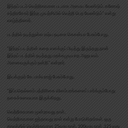
இந்தப் படம் வெற்றிகரமான படமாக அமைய வேண்டும். கணேஷ்
சந்திரசேகர் இந்த முயற்சியில் வெற்றி பெற வேண்டும்” என்று
வாழ்த்தினார்.
படத்தில் நடித்துள்ள ரஷ்ய நடிகை கெசன்யா பேசும்போது,
“இந்தப் படத்தின் கதை எனக்குப் பிடித்து இருந்தது.நான்
இந்தப் படத்தில் நடித்தது மறக்கமுடியாத அனுபவம்.
அனைவருக்கும் நன்றி.” என்றார்.
இயக்குநர் கே. பாக்யராஜ் பேசும்போது,
“இப்பதெல்லாம் பத்திரிகை விளம்பரங்களைப் பார்க்கும்போது
நகைச்சுவையாக இருக்கிறது.
வெற்றிகரமான மூன்றாவது நாள்,
வெற்றிகரமான ஐந்தாவது நாள் என்று போடுகிறார்கள். ஒரு
காலத்தில் வெற்றிகரமான 25வது நாள், 100வது நாள் ,125 வது