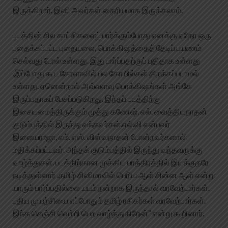
இருக்கிறார். இனி அவர்கள் தைரியமாக இருக்கலாம்.
படத்தின் சில காட்சிகளைப் பார்க்கும்போது எனக்கு ஏதோ ஒரு
புதைக்கப்பட்ட புதையலை, பொக்கிஷத்தைத் தேடிப் பயணம்
செல்வது போல் உள்ளது. இது பார்ப்பதற்குப் புதிதாக உள்ளது
.இப்போது கூட கேரளாவில் பல கோயில்கள் திறக்கப்படாமல்
உள்ளது. ஏனென்றால் அவ்வளவு பொக்கிஷங்கள் அங்கே
இருப்பதாகப் பேசப்படுகிறது. இந்தப் படத்திற்கு
இசையமைத்திருக்கும் முத்து கணேஷ், எல். வைத்தியநாதன்
குடும்பத்தில் இருந்து வந்தவர்கள்.எல்.வி என்பவர்
இளையராஜா, எம். எஸ். விஸ்வநாதன் போன்றவர்களால்
மதிக்கப்பட்டவர். அந்தக் குடும்பத்தில் இருந்து வந்தவருக்கு
வாழ்த்துகள். படத்திற்கான முக்கிய பாத்திரத்தில் இயக்குநரே
நடித்துள்ளார் .தமிழ் சினிமாவில் பெரிய ஆள் சின்ன ஆள் என்று
யாரும் பார்ப்பதில்லை .படம் நன்றாக இருந்தால் வரவேற்பார்கள்.
புதிய முயற்சியை எப்போதும் தமிழ் ரசிகர்கள் வரவேற்பார்கள்.
இந்த செஞ்சி வெற்றி பெற வாழ்த்துகிறேன்” என்று கூறினார்.