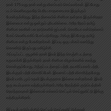
நாள் 175 வது நாள் என்று விளம்பரம் செய்வார்கள். இப்போது
படம் வெளிவருவதே பெரிய சாதனையாக இருக்கும்
போலிருக்கிறது. இந்த நிலையில் சினிமா நன்றாக இருக்கிறதா
இல்லையா என்று ஒன்றும் புரியவில்லை. அதே நேரம் தமிழ்
சினிமா உலகின் பல நாடுகளில் ஜப்பான், கொரியா என்றெல்லாம்
போய் வெளியாகிப் பேசப்படுகிறது. அங்கு இப்போது தமிழ்
சினிமா என்று பேசுகிறார்கள். இப்படி ஒரு பக்கம் வளர்ந்து
கொண்டு இருப்பது மகிழ்ச்சி.
அப்படிப்பட்ட சூழலில் தான் இவர் இந்த செஞ்சி படத்தை
உருவாக்கி இருக்கிறார் .நான் சினிமா விழாக்களில் கலந்து
கொள்ளும்போது, அந்தப் படத்தைப் பற்றி, தயாரிப்பாளர் பற்றி,
இயக்குநர் பற்றி விசாரிப்பேன். இவரைப் பற்றி விசாரித்தபோது
இவர் யாரிடமும் உதவி இயக்குநராக இல்லை என்றார்கள் .இவர்
ஒரு சுயம்புவாக வந்திருக்கிறார்.அதே நேரத்தில் குடும்பத்தின்
தொந்தரவுகள் இல்லாமல் எல்லாம் செட்டில் செய்துவிட்டு இங்கு
வந்திருக்கிறார்.
இப்படிக் குடும்பத்தில் செட்டில் செய்துவிட்டுத்தான்