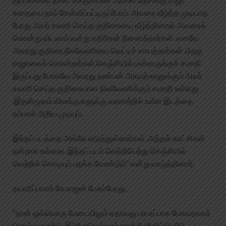
கதையை நாம் கேள்விப்பட்டிருப்போம். அவரை வீழ்த்த முடியாத
போது அவர் சவாரி செய்த குதிரையை வீழ்த்தினால் அவரைக்
கொன்று விடலாம் என்று எதிரிகள் நினைத்தார்கள். எனவே
அவரது குதிரை நீலவேணியை வெட்டிச் சாயத்தார்கள் .பிறகு
ராஜாவைக் கொன்றார்கள்.செஞ்சியில் மன்னருக்குச் சமாதி
இருப்பது போலவே அவரது நண்பன் அகமத்கானுக்கும் அவர்
சவாரி செய்த குதிரையான நிலவேணிக்கும் சமாதி உள்ளது
.இதன்மூலம் விலங்குகளுக்கு வரலாற்றில் உள்ள இடத்தை
நம்மால் அறிய முடியும்.
இந்தப் படத்தை அங்கே எடுத்துள்ளார்கள் .அந்தக் காட்சிகள்
நன்றாக உள்ளன. இந்தப் படம் வெற்றிபெற்று செஞ்சியில்
வெற்றிக் கொடியும் பறக்க வேண்டும்” என்று வாழ்த்தினார்.
தயாரிப்பாளர் கே ராஜன் பேசும்போது,
“நான் ஒவ்வொரு மேடையிலும் ஏதாவது பரபரப்பாக பேசுவதாகச்
சொல்வதுண்டு. இப்போதெல்லாம் நான் பேசிவிட்டு வீடு