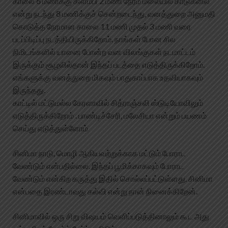
காலை 6 மணிக்கு கிளம்பி 2 மணி நேரம் மலையில் காடுகளில்
என்று நடந்து 8 மணிக்குச் சென்றடைந்து, வனத்துறை அனுமதி
கொடுத்த நேரமான காலை 11 மணி முதல் 3 மணி வரை
படப்பிடிப்பு நடத்தியிருக்கிறோம். நாங்கள் போன சில
நிமிடங்களில் யானை போன்ற வன விலங்குகள் நடமாட்டம்
இருக்கும் சூழலில்தான் இந்தப் படத்தை எடுத்திருக்கிறோம்.
எங்களுக்கு வனத்துறை மிகவும் பாதுகாப்பாக உதவியாகவும்
இருந்தது.
காட்டில் மட்டுமல்ல கேரளாவில் சித்ராஞ்சலி ஸ்டுடியோவிலும்
எடுத்திருக்கிறோம் . பாண்டிச்சேரி, மலேசியா என்றும் பயணம்
செய்து எடுத்துள்ளோம்
சினிமா நாடு, மொழி ஆகியவற்றுக்காக மட்டும் போராட
வேண்டும் என்பதில்லை. இந்தப் பூமிக்காகவும் போராட
வேண்டும் என்கிற கருத்து இதில் சொல்லப்பட்டுள்ளது. சினிமா
என்பதை இரண்டாவது கல்வி என்று நான் நினைக்கிறேன்.
சினிமாவில் ஒரு சிறு விஷயம் வெளிப்படுத்தினாலும் கூட அது