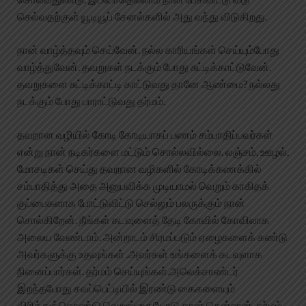
செல்வதற்குள் யூடியூப் சேனல்களில் அது வந்து விடுகிறது.
நான் வாழ்த்தவும் செய்வேன். நல்ல காரியங்கள் செய்யும்போது
வாழ்த்துவேன். தவறுகள் நடக்கும் போது சுட்டிக்காட்டுவேன்.
தவறுகளை சுட்டிக்காட்டி காட்டுவது தானே ஆண்மை? நல்லது
நடக்கும் போது பாராட்டுவது தர்மம்.
தவறான வழியில் கோடி கோடியாகப் பணம் சம்பாதிப்பவர்கள்
என்று நான் நடிகர்களை மட்டும் சொல்லவில்லை. லஞ்சம், ஊழல்,
மோசடிகள் செய்து தவறான வழிகளில் கோடிக்கணக்கில்
சம்பாதித்து அதை அனுபவிக்க முடியாமல் வெறும் காகிதக்
குப்பைகளாக போட்டுவிட்டு செல்லும் பலருக்கும் நான்
சொல்கிறேன். நீங்கள் கடவுளைத் தேடி கோவில் கோவிலாக
அலைய வேண்டாம். அன்றாடம் சிரமப்படும் ஏழைகளைக் கண்டு
அவர்களுக்கு உதவுங்கள் .அவர்கள் உங்களைக் கடவுளாக
நினைப்பார்கள். தர்மம் செய்யுங்கள்.அலெக்சாண்டர்
இறந்தபோது சவப்பெட்டியில் இரண்டு கைகளையும்
விரித்துக்கொண்டு வெறுங்கையோடு தான் சென்றான். தர்மம்