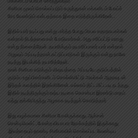
மக்களிடம் போய்ச் சேர்ந்துவிடும்
சினிமா மூலம் சொல்லப்படும் கருத்துகள் மக்களிடம் போய்ச்
சேர வேண்டும் என்பதற்காக இதை எடுத்திருக்கிறேன். .
இதில் யார் நடிப்பது என்று பார்த்த போது பிரபல கதாநாயகர்கள்
என்றால் நிபந்தனைகள் போடுவார்கள். அது சரிப்பட்டு வராது
என்று நினைத்தேன். தயாரிக்கும் தயாரிப்பாளர் யார் என்றால்
அதுவும் அப்படித்தான்,கட்டுப்பாடுகள் இருக்கும் என்று நானே
நடித்து இயக்கித் தயாரித்தேன்.
நான் சினிமா எடுக்கும் விஷயத்தை அப்படியே குடும்பத்தில்
குடும்ப உறுப்பினர்களிடம் சொல்லிவிட்டு அவர்கள் ஆதரவுடன்
இந்தக் களத்தில் இறங்கினேன். எல்லாம் திட்டமிட்டபடி நடந்தது.
இதில் நடித்திருக்கும் ரஷ்ய நடிகை கெசன்யா இரண்டு மாதம்
வந்து தங்கியிருந்து அழகாக நடித்துக் கொடுத்தார்
இது வழக்கமான சினிமா போலிருக்காது. ஆக்சன்
சென்டிமென்ட், போன்ற வியாபார நோக்கத்தில் இருக்காது
.இவற்றையும் தாண்டி சினிமாவில் சொல்லப்பட வேண்டிய