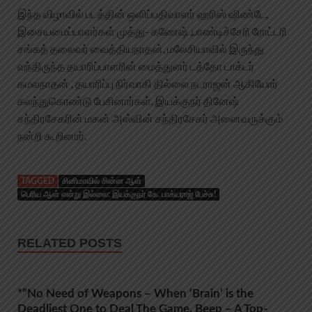
இந்த விழாவில் படத்தின் ஒளிப்பதிவாளர் ஹரிஸ் ஷிண்டே,
இசையமைப்பாளர்கள் முத்து- கணேஷ் ,பாண்டிச்சேரி ரோட்டரி
சங்கத் தலைவர் வைத்தியநாதன், மலேசியாவில் இருந்து
வந்திருந்த தயாரிப்பாளரின் மைத்துனர் டத்தோ டாக்டர்
கமலநாதன் , தயாரிப்பு நிர்வாகி தில்லை நடராஜன் ஆகியோர்
கலந்துகொண்டு பேசினார்கள். இயக்குநர் தினேஷ்
சந்திரசேகரின் மகன் அஸ்வின் சந்திரசேகர் அனைவருக்கும்
நன்றி கூறினார்.
TAGGED
சினிமாவில் சின்ன ஆள்
பெரிய ஆள் என்று இல்லை: இயக்குநர் கே. பாக்யராஜ் பேச்சு!
RELATED POSTS
*”No Need of Weapons – When ‘Brain’ is the
Deadliest One to Deal The Game. Beep – A Top-