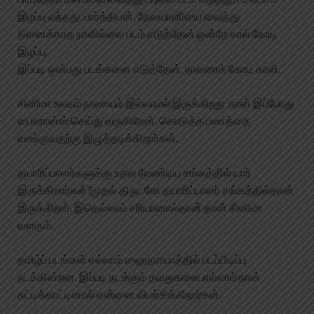
இழப்பு வந்தது. பார்த்திபன், தேவயானியை வைத்து
நினைக்காத நாளில்லை படம் எடுத்தேன்.ஒன்றே கால் கோடி
இழப்பு.
இப்படி ஒன்பது படங்களை எடுத்தேன். நாலரைக் கோடி காலி.
சினிமா உலகம் நாணயம் இல்லாமல் இருக்கிறது .நான் இப்போது
பைனான்ஸ் செய்து வருகிறேன். கொடுத்த பணத்தை
வாங்குவதற்கு இழுத்தடிக்கிறார்கள்.
தயாரிப்பாளர்களுக்கு உதவ வேண்டிய சங்கத்தில் யார்
இருக்கிறார்கள்?முதல் திருடனே தயாரிப்பாளர் சங்கத்தில்தான்
இருக்கிறார். இதெல்லாம் சரியானால்தான் தான் சினிமா
வளரும்.
தமிழ்ப் படங்கள் எல்லாம் ஹைதராபாத்தில் படப்பிடிப்பு
நடக்கின்றன. இப்படி நடக்கும் தவறுகளை எல்லாம் நான்
சுட்டிக்காட்டினால் என்னை விமர்சிக்கிறார்கள்.