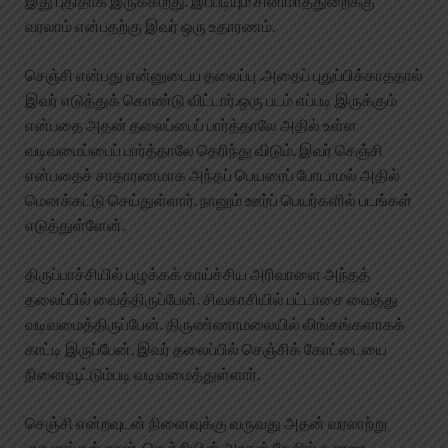
இது புதிதாக இருக்கிறது. இப்படியும் சினிமாத்துறைக்கு
வரலாம் என்பதற்கு இவர் ஒரு உதாரணம்.
செஞ்சி என்பது என்னுடைய தலைப்பு .அதைப் புதுப்பிக்காததால்
இவர் எடுத்துக் கொண்டு விட்டார்.ஒரு படம் எப்படி இருக்கும்
என்பதை அதன் தலைப்பைப் பார்த்தாலே அதில் உள்ள
வடிவமைப்பைப் பார்த்தாலே தெரிந்து விடும். இவர் செஞ்சி
என்பதைச் சாதாரணமாக அந்தப் பெயரைப் போடாமல் அதில்
மெனக்கட்டு செய்துள்ளார். நானும் ஊர்ப் பெயர்களில் படங்கள்
எடுத்துள்ளேன்.
திருப்பாச்சியில் பழுக்கக் காய்ச்சிய அரிவாளை அந்தத்
தலைப்பில் வைத்திருப்பேன். சிவகாசியில் பட்டாசை வைத்து
வடிவமைத்திருப்பேன். திருண்ணாமலையில் லிங்கங்களாகக்
காட்டி இருப்பேன். இவர் தலைப்பில் செஞ்சிக் கோட்டையை
நினைவூட்டும்படி வடிவமைத்துள்ளார்.
செஞ்சி என்றவுடன் நினைவுக்கு வருவது அதன் வரலாற்று
ஞாபகங்கள் தான். செஞ்சியின் அரசன் தேசிங்கு ராஜா