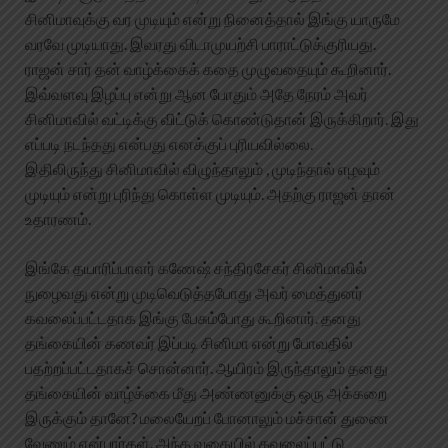
சினிமாவுக்கு வர முடியும் என்று நினைத்தால் இங்கு யாருமே
வரவே முடியாது. இவரது விடாமுயற்சி பாராட்டுக்குரியது.
ராஜன் சார் தன் வாழ்க்கைக் கதை முழுவதையும் கூறினார்.
இவ்வளவு இழப்பு என்று ஆன போதும் அதே நேரம் அவர்
சினிமாவில் வட்டிக்கு விட்டுக் கொண்டுதான் இருக்கிறார். இது
எப்படி நடந்தது என்பது எனக்குப் புரியவில்லை.
இதிலிருந்து சினிமாவில் விழுந்தாலும் , முடிந்தால் எழவும்
முடியும் என்று புரிந்து கொள்ள முடியும். அதற்கு ராஜன் தான்
உதாரணம்.
இங்கே தயாரிப்பாளர் கணேஷ் சந்திரசேகர் சினிமாவில்
நுழைவது என்று முடிவெடுத்தபோது அவர் மைத்துனர்
கவலைப்பட்டதாக இங்கு பேசும்போது கூறினார். தனது
தங்கையின் கணவர் இப்படி சினிமா என்று போவதில்
பதற்றப்பட்டதாகச் சொன்னார். ஆயிரம் இருந்தாலும் தனது
தங்கையின் வாழ்க்கை மீது அண்ணனுக்கு ஒரு அக்கறை
இருக்கும் தானே? மலையேறப் போனாலும் மச்சான் துணை
வேணும் என்பார்கள். அந்த வகையில் கவலைப்பட்டு