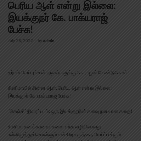
பெரிய ஆள் என்று இல்லை:
இயக்குநர் கே. பாக்யராஜ்
பேச்சு!
July 28, 2022
-
by
admin
தர்மம் செய்யுங்கள்: நடிகர்களுக்கு கே. ராஜன் வேண்டுகோள்!
சினிமாவில் சின்ன ஆள், பெரிய ஆள் என்று இல்லை:
இயக்குநர் கே. பாக்யராஜ் பேச்சு!
‘செஞ்சி’ திரைப்படம்: ஒரு இயக்குநரின் கனவு நனவான கதை!
சினிமா தனக்கானவர்களை எந்த வழியிலாவது
உள்ளிழுத்துக்கொள்ளும் என்கிற கருத்தை மெய்ப்பிக்கும்