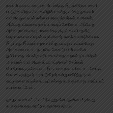
நான் விஷாலை பல முறை விமர்சித்து இருக்கிறேன். லத்தி
படத்தின் விழாவுக்காக விநியோகஸ்தர் சங்கத் தலைவர்
என்கிற முறையில் என்னை அழைத்தார்கள். போனேன்,
அப்போது விஷாலை நான் பாராட்டிப் பேசினேன். அப்போது
அவ்விழாவில் ஏழை மாணவர்களுக்குக் கல்வி உதவித்
தொகைகளை விஷால் வழங்கினார். எனக்கு மகிழ்ச்சியாக
இருந்தது. இப்படிச் சமூகத்திற்கு நல்லது செய்யும் போது
அவர்களை பாராட்டத் தானே வேண்டும்? விஷாலின்
இப்போதைய போக்கு சரியாக உள்ளதாக நான் நம்புகிறேன்
.அதனால் நான் அவரைப் பாராட்டினேன் அவர்கள்
பெற்றோர்களுக்கெல்லாம் இத்தனை நாள் விமர்சனம் செய்து
கொண்டிருந்தவர் பாராட்டுகிறார் என்று மகிழ்ந்தார்கள்.
தவறுகளை சுட்டிக்காட்டவும் நல்லது நடக்கும்போது பாராட்டவும்
தயங்க மாட்டேன் .
தவறுகளைச் சுட்டிக்காட்டுவதுதானே ஆண்மை? நல்லது
நடக்கும் போது பாராட்டுவதுதானே தர்மம்?