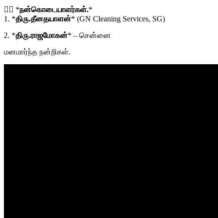
👉🏻 *
நன்கொடையாளர்கள்.
*
1. *
திரு.தீனதயாளன்
* (GN Cleaning Services, SG)
2. *
திரு.ராஜமோகன்
* – சென்னை
மனமார்ந்த நன்றிகள்.