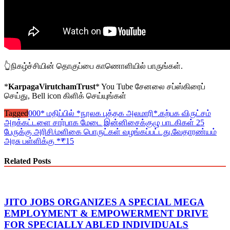
👆நிகழ்ச்சியின் தொகுப்பை காணொளியில் பாருங்கள்.
*
KarpagaVirutchamTrust
* You Tube சேனலை சப்ஸ்கிரைப்
செய்து, Bell icon கிளிக் செய்யுங்கள்
Tagged
000* மதிப்பில் *நூலக புத்தக அலமாரி*.
கற்பக விருட்சம்
அறக்கட்டளை சார்பாக மேடை இன்னிசைக்குழு பாடகிகள் 25
பேருக்கு அரிசி/மளிகை பொருட்கள் வழங்கப்பட்டது.
வேதாரண்யம்
அரசு பள்ளிக்கு *₹15
Related Posts
JITO JOBS ORGANIZES A SPECIAL MEGA
EMPLOYMENT & EMPOWERMENT DRIVE
FOR SPECIALLY ABLED INDIVIDUALS