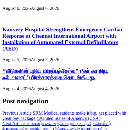
August 6, 2026
August 6, 2026
Kauvery Hospital Strengthens Emergency Cardiac
Response at Chennai International Airport with
Installation of Automated External Defibrillators
(AED)
August 5, 2026
August 5, 2026
‘’வீடுகளின் புதிய விருப்பத்தேர்வு” (‘கர் கா நியூ
ஃபேவரைட்’) பிரச்சாரத்தை தொடங்கியது.
August 4, 2026
August 4, 2026
Post navigation
Previous Article
SRM Medical students make it big, get placed with
great pay package @United States of America (USA)
Next Article
மாணவர்களை உத்வேகமூட்டினார் அக்சென்சர்
நிறுவனத்தின் மனித வளப் பிரிவுத் தலைவர் சாம் ஜப சிங்.