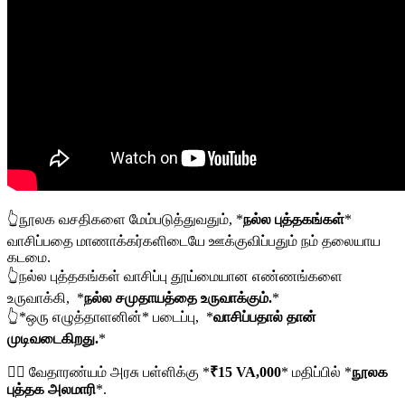
👆நூலக வசதிகளை மேம்படுத்துவதும், *
நல்ல புத்தகங்கள்
*
வாசிப்பதை மாணாக்கர்களிடையே ஊக்குவிப்பதும் நம் தலையாய
கடமை.
👆நல்ல புத்தகங்கள் வாசிப்பு தூய்மையான எண்ணங்களை
உருவாக்கி, *
நல்ல சமுதாயத்தை உருவாக்கும்.
*
👆*ஒரு எழுத்தாளனின்* படைப்பு, *
வாசிப்பதால் தான்
முடிவடைகிறது.
*
👉🏻 வேதாரண்யம் அரசு பள்ளிக்கு *
₹15 VA,000
* மதிப்பில் *
நூலக
புத்தக அலமாரி
*.