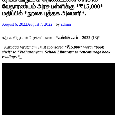
வேதாரண்யம் அரசு பள்ளிக்கு *₹15,000*
மதிப்பில் *நூலக புத்தக அலமாரி*.
August 6, 2022
August 7, 2022
-
by
admin
கற்பக விருட்சம் அறக்கட்டளை – *
கல்விச் சுடர் – 2022 (13)
*
_
Karpaga Virutcham Trust sponsored
*
₹15,000
*
worth
*
book
shelf
*
to
*
Vedharanyam, School Libraray
*
to
*
enconurage book
readings.
*
_