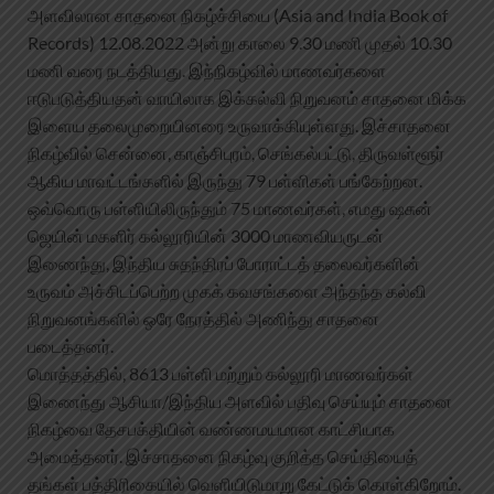
அளவிலான சாதனை நிகழ்ச்சியை (Asia and India Book of
Records) 12.08.2022 அன்று காலை 9.30 மணி முதல் 10.30
மணி வரை நடத்தியது. இந்நிகழ்வில் மாணவர்களை
ஈடுபடுத்தியதன் வாயிலாக இக்கல்வி நிறுவனம் சாதனை மிக்க
இளைய தலைமுறையினரை உருவாக்கியுள்ளது. இச்சாதனை
நிகழ்வில் சென்னை, காஞ்சிபுரம், செங்கல்பட்டு, திருவள்ளூர்
ஆகிய மாவட்டங்களில் இருந்து 79 பள்ளிகள் பங்கேற்றன.
ஒவ்வொரு பள்ளியிலிருந்தும் 75 மாணவர்கள், எமது ஷசுன்
ஜெயின் மகளிர் கல்லூரியின் 3000 மாணவியருடன்
இணைந்து, இந்திய சுதந்திரப் போராட்டத் தலைவர்களின்
உருவம் அச்சிடப்பெற்ற முகக் கவசங்களை அந்தந்த கல்வி
நிறுவனங்களில் ஒரே நேரத்தில் அணிந்து சாதனை
படைத்தனர்.
மொத்தத்தில், 8613 பள்ளி மற்றும் கல்லூரி மாணவர்கள்
இணைந்து ஆசியா/இந்திய அளவில் பதிவு செய்யும் சாதனை
நிகழ்வை தேசபக்தியின் வண்ணமயமான காட்சியாக
அமைத்தனர். இச்சாதனை நிகழ்வு குறித்த செய்தியைத்
தங்கள் பத்திரிகையில் வெளியிடுமாறு கேட்டுக் கொள்கிறோம்.