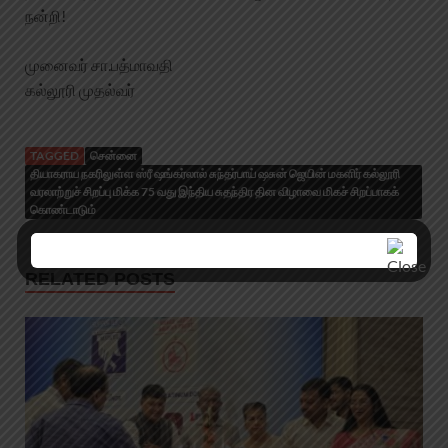
நன்றி!
முனைவர் சா.பத்மாவதி
கல்லூரி முதல்வர்
TAGGED
சென்னை
தியாகராய நகரிலுள்ள ஸ்ரீ ஷங்கர்லால் சுந்தர்பாய் ஷசுன் ஜெயின் மகளிர் கல்லூரி
வரலாற்றுச் சிறப்பு மிக்க 75 வது இந்திய சுதந்திர தின விழாவை மிகச் சிறப்பாகக்
கொண்டாடும்
RELATED POSTS