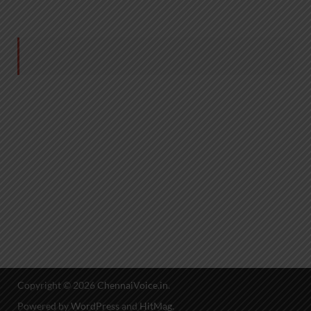
Copyright © 2026
ChennaiVoice.in
.
Powered by
WordPress
and
HitMag
.