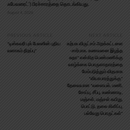
ஃபேவரைட்’) பிரச்சாரத்தை தொடங்கியது.
August 4, 2026
PREVIOUS ARTICLE
NEXT ARTICLE
*டிஸ்கவரி புக் பேலஸின் புதிய
கற்பக விருட்சம் அறக்கட்டளை
வளாகம் திறப்பு*
-சார்பாக. கணவனை இழந்த
சுதா* என்கிற பெண்மணிக்கு
வாழ்க்கை பொருளாதாரத்தை
மேம்படுத்தும் விதமாக
*வியாபாரத்துக்கு*
தேவையான *வளையல், மணி,
சோப்பு, சீப்பு, கண்ணாடி,
மஞ்சள், மஞ்சள் கயிறு,
பொட்டு, தலை கிளிப்பு,
பல்வேறு பொருட்கள்*