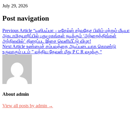
July 29, 2026
Post navigation
Previous Article
“டிஸிஃப்மா – டீசேல்ஸ் சர்வதேச பிலிம் மற்றும் மீடியா
அகடாமிதயாரிப்பில் புதுமுகங்கள் நடிக்கும் ‘அற்றைத்திங்கள்
அந்நிலவில்’ திரைப்பட இசை வெளியீட்டு விழா!
Next Article
உண்மைச் சம்பவத்தை அடிப்படையாக கொண்டு
உருவாகும் படம் ” வந்திய தேவன் மீது P C R வழக்கு “
About admin
View all posts by admin →