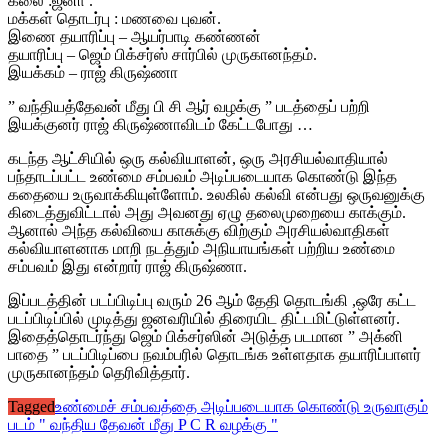
கலை :ஜனா .
மக்கள் தொடர்பு : மணவை புவன்.
இணை தயாரிப்பு – ஆயர்பாடி கண்ணன்
தயாரிப்பு – ஜெம் பிக்சர்ஸ் சார்பில் முருகானந்தம்.
இயக்கம் – ராஜ் கிருஷ்ணா
” வந்தியத்தேவன் மீது பி சி ஆர் வழக்கு ” படத்தைப் பற்றி
இயக்குனர் ராஜ் கிருஷ்ணாவிடம் கேட்டபோது …
கடந்த ஆட்சியில் ஒரு கல்வியாளன், ஒரு அரசியல்வாதியால்
பந்தாடப்பட்ட உண்மை சம்பவம் அடிப்படையாக கொண்டு இந்த
கதையை உருவாக்கியுள்ளோம். உலகில் கல்வி என்பது ஒருவனுக்கு
கிடைத்துவிட்டால் அது அவனது ஏழு தலைமுறையை காக்கும்.
ஆனால் அந்த கல்வியை காசுக்கு விற்கும் அரசியல்வாதிகள்
கல்வியாளனாக மாறி நடத்தும் அநியாயங்கள் பற்றிய உண்மை
சம்பவம் இது என்றார் ராஜ் கிருஷ்ணா.
இப்படத்தின் படப்பிடிப்பு வரும் 26 ஆம் தேதி தொடங்கி ,ஒரே கட்ட
படப்பிடிப்பில் முடித்து ஜனவரியில் திரையிட திட்டமிட்டுள்ளனர்.
இதைத்தொடர்ந்து ஜெம் பிக்சர்ஸின் அடுத்த படமான ” அக்னி
பாதை ” படப்பிடிப்பை நவம்பரில் தொடங்க உள்ளதாக தயாரிப்பாளர்
முருகானந்தம் தெரிவித்தார்.
Tagged
உண்மைச் சம்பவத்தை அடிப்படையாக கொண்டு உருவாகும்
படம் " வந்திய தேவன் மீது P C R வழக்கு "