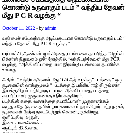
கொண்டு உருவாகும் படம் ” வந்திய தேவன்
மீது P C R வழக்கு “
October 11, 2022
-
by
admin
உண்மைச் சம்பவத்தை அடிப்படையாக கொண்டு உருவாகும் படம் ”
வந்திய தேவன் மீது P C R வழக்கு ”
மரப்பாச்சி ,ஆண்கள் ஜாக்கிரதை ,படங்களை தயாரித்த “ஜெம்ஸ்
பிக்சர்ஸ் நிறுவனம் ஒரே நேரத்தில், “வந்தியத்தேவன் மீது PCR
வழக்கு, “அக்கினிப்பாதை :என இரண்டு படங்களை தயாரிக்க
உள்ளது.
அதில் ,” வந்தியத்தேவன் மீது பி சி ஆர் வழக்கு” படத்தை ” ஒரு
நடிகையின் வாக்குமூலம் ” ,படத்தை இயக்கிய ராஜ் கிருஷ்ணா
இயக்குகிறார் .மற்றொரு படமான அக்னி பாதை, படத்தை
தயாரிப்பாளர் முருகானந்தம் இயக்குகிறார்.
படத்தின் கதை, வசனத்தை தயாரிப்பாளர் முருகானந்தம்
எழுதுவதோடு, கதையின் நாயகனாகவும் நடிக்கிறார். மற்ற நடிகர்,
நடிகைகள் தேர்வு நடைபெற்றுக் கொண்டிருக்கிறது.
ஒளிப்பதிவு :அருள்.
இசை :பாலகணேஷ் .
எடிட்டிங் :B.S.வாசு.