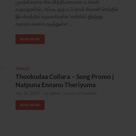
முயற்சிகளாக சில வித்தியாசமான படங்கள்
வருவதுண்டு,, அப்படி ஒரு படம் தான் சிவானி செந்தில்
இயக்கத்தில் உருவாகியுள்ள ‘கார்கில்’. ஜிஷ்ணு
கதாநாயகனாக நடித்துள்ள …
READ MORE
S
/
TRAILER
Thookudaa Collara – Song Promo |
Natpuna Ennanu Theriyuma
July 30, 2017
-
by
admin
-
Leave a Comment
READ MORE