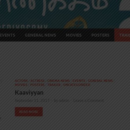
EVENTS
GENERAL NEWS
MOVIES
POSTERS
TRAI
S
/
ACTORS
/
ACTRESS
/
CINEMA NEWS
/
EVENTS
/
GENERAL NEWS
/
MOVIES
/
POSTERS
/
TRAILER
/
UNCATEGORIZED
Kaaviyyan
September 11, 2017
-
by
admin
-
Leave a Comment
READ MORE
ய