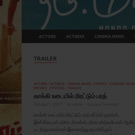
ACTORS
ACTRESS
CINEMA NEWS
TRAILER
ACTORS
/
ACTRESS
/
CINEMA NEWS
/
EVENTS
/
GENERAL NEW
MOVIES
/
POSTERS
/
TRAILER
காக்கி உடையில் மிரட்டும் பரத்
October 1, 2017
-
by
admin
-
Leave a Comment
காக்கி உடையில் மிரட்டும் பரத் லீப்பிங் ஹார்ஸ்,
இன்கிரடிபுள் புரொடக்சன்ஸ், தீனா ஸ்டுடியோஸ் ஆகி
பட நிறுவனங்கள் இணைந்து தயாரிக்கும்