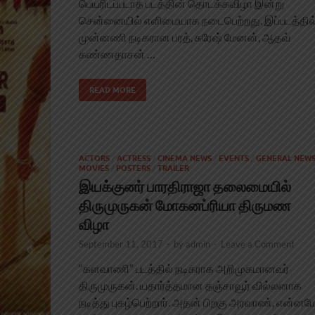
பெயரிடப்படாத படத்தின் தொடக்கவிழா இன்று
சென்னையில் எளிமையாக நடைபெற்றது. இப்படத்தில
முன்னணி நடிகரான பரத், சுரேஷ் மேனன், ஆதவ்
கண்ணதாசன் …
READ MORE
ACTORS
/
ACTRESS
/
CINEMA NEWS
/
EVENTS
/
GENERAL NEW
MOVIES
/
POSTERS
/
TRAILER
இயக்குனர் பாரதிராஜா தலைமையில்
திருமுருகன் மோகனப்ரியா திருமண
விழா
September 11, 2017
-
by
admin
-
Leave a Comment
“களவாணி” படத்தில் நடிகராக அறிமுகமானவர்
திருமுருகன். யதார்த்தமான தஞ்சாவூர் வில்லனாக
நடித்து புகழ்பெற்றார். அதன் பிறகு அரவாண், என்ன