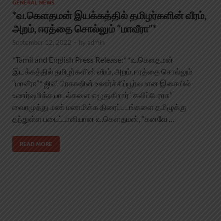
GENERAL NEWS
*வ.கெளதமன் இயக்கத்தில் தமிழர்களின் வீரம்,
அறம், ஈரத்தை சொல்லும் “மாவீரா”*
September 12, 2022
-
by
admin
*Tamil and English Press Release:* *வ.கெளதமன்
இயக்கத்தில் தமிழர்களின் வீரம், அறம், ஈரத்தை சொல்லும்
“மாவீரா”* ஜிவி பிரகாஷின் உணர்ச்சிப்பூர்வமான இசையில்
உணர்வுமிக்க பாடல்களை எழுதுகிறார் “கவிப்பேரரசு”
வைரமுத்து மண் மணமிக்க திரைப்படங்களை தமிழுக்கு
தந்துள்ள படைப்பாளியான வ.கௌதமன், “கனவே …
READ MORE