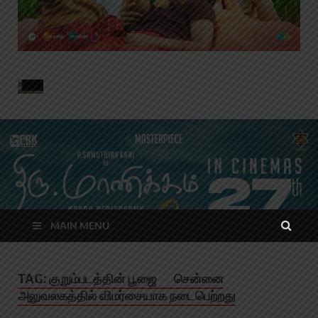
MAIN MENU
TAG:
குறும்படத்தின் பூஜை சென்னை
அலுவலகத்தில் விமர்சையாக நடைபெற்றது