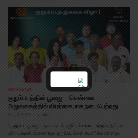
CINEMA NEWS
குறும்படத்தின் பூஜை சென்னை
அலுவலகத்தில் விமர்சையாக நடைபெற்றது
May 3, 2026
-
by
admin
*குறும்பட பூஜை … ஓகே டெக் டிஜிட்டல் மீடியா மற்றும், திவ்யா
புரொடக்ஷன். இணைந்து குறும்படங்கள் தயாரிக்க உள்ளது.