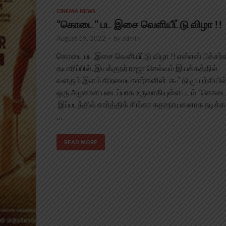
CINEMA NEWS
“கொடை” பட இசை வெளியீட்டு விழா !!
August 19, 2022
-
by
admin
கொடை பட இசை வெளியீட்டு விழா !! எஸ்எஸ் பிக்சர்ஸ
தயாரிப்பில், இயக்குநர் ராஜா செல்வம் இயக்கத்தில்
வளரும் இளம் திறமையாளர்களின் கூட்டு முயற்சியில
ஒரு அழகான படைப்பாக உருவாகியுள்ள படம் ‘கொடை’
இப்படத்தில் கார்த்திக் சிங்கா கதாநாயகனாக நடிக்க
…
READ MORE