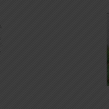
்
்
 .
,