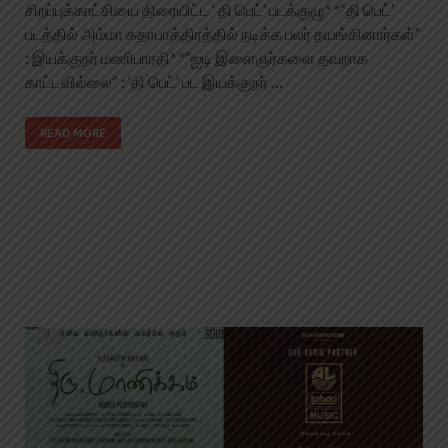
சிறப்புக்காட்சியை திரையிட்ட ‘ தி பெட்’ படக்குழு* *“தி பெட்’
படத்தில் அம்மா கதாபாத்திரத்தில் நடிக்க பலர் தயங்கினார்கள்”
; இயக்குநர் மணிபாரதி* *“ஐடி இளைஞர்களை தவறாக
காட்டவில்லை” ; ‘தி பெட்’ பட இயக்குநர் …
READ MORE