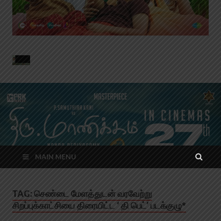
MAIN MENU
TAG:
செண்டை மேளத்துடன் வரவேற்று
சிறப்புக்காட்சியை திரையிட்ட ‘ தி பெட்’ படக்குழு*