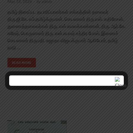
May 18, 2026
-
by
admin
தமிழ் திரைப்பட தயாரிப்பாளர்கள் சங்கத்தின் தலைவர்
திரு.ஜி.கே. எம்.தமிழ்க்குமரன், செயலாளர் திரு.எஸ். கதிரேசன்,
துணைத்தலைவர்கள் திரு. எஸ் கமலக்கண்ணன், திரு. ஆர்.கே.
சுரேஷ், பொருளாளர் திரு. என்.சுபாஷ் சந்திர போஸ், இணைச்
செயலாளர் திருமதி. சுஜாதா விஜயக்குமார் ஆகியோர், தமிழ்
நாடு …
READ MORE