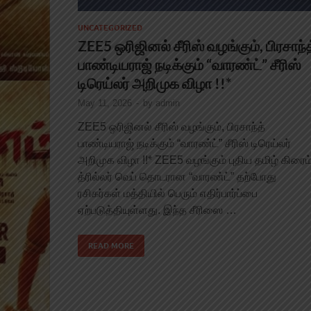
UNCATEGORIZED
ZEE5 ஒரிஜினல் சீரிஸ் வழங்கும், பிரசாந்த
பாண்டியராஜ் நடிக்கும் “வாரண்ட்” சீரிஸ்
டிரெய்லர் அறிமுக விழா !!*
May 11, 2026
-
by
admin
ZEE5 ஒரிஜினல் சீரிஸ் வழங்கும், பிரசாந்த்
பாண்டியராஜ் நடிக்கும் “வாரண்ட்” சீரிஸ் டிரெய்லர்
அறிமுக விழா !!* ZEE5 வழங்கும் புதிய தமிழ் கிரைம
த்ரில்லர் வெப் தொடரான “வாரண்ட்” தற்போது
ரசிகர்கள் மத்தியில் பெரும் எதிர்பார்ப்பை
ஏற்படுத்தியுள்ளது. இந்த சீரிஸை …
READ MORE