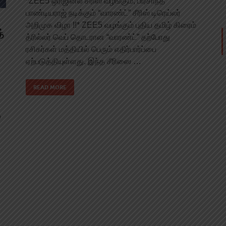
*ZEE5 ஒரிஜினல் சீரிஸ் வழங்கும், பிரசாந்த்
பாண்டியராஜ் நடிக்கும் “வாரண்ட்” சீரிஸ் டிரெய்லர்
அறிமுக விழா !!* ZEE5 வழங்கும் புதிய தமிழ் கிரைம்
்
த்ரில்லர் வெப் தொடரான “வாரண்ட்” தற்போது
ரசிகர்கள் மத்தியில் பெரும் எதிர்பார்ப்பை
ஏற்படுத்தியுள்ளது. இந்த சீரிஸை …
READ MORE
்