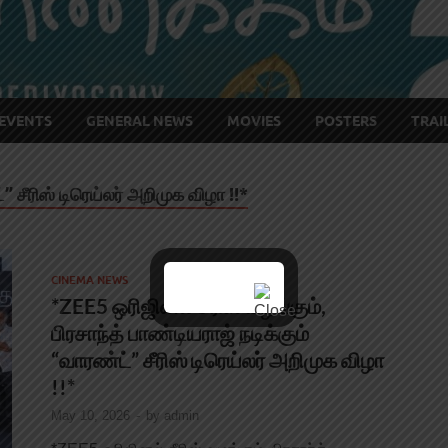
EVENTS
GENERAL NEWS
MOVIES
POSTERS
TRAI
” சீரிஸ் டிரெய்லர் அறிமுக விழா !!*
CINEMA NEWS
*ZEE5 ஒரிஜினல் சீரிஸ் வழங்கும்,
பிரசாந்த் பாண்டியராஜ் நடிக்கும்
“வாரண்ட்” சீரிஸ் டிரெய்லர் அறிமுக விழா
!!*
May 10, 2026
-
by
admin