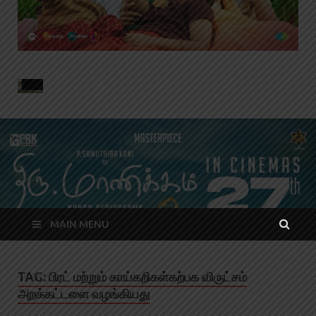
MAIN MENU
TAG:
பிரட் மற்றும் காய்கறிகள்கற்பக விருட்சம்
அறக்கட்டளை வழங்கியது