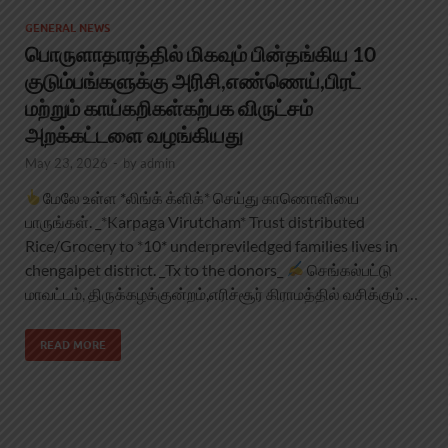
GENERAL NEWS
பொருளாதாரத்தில் மிகவும் பின்தங்கிய 10
குடும்பங்களுக்கு அரிசி,எண்ணெய்,பிரட்
மற்றும் காய்கறிகள்கற்பக விருட்சம்
அறக்கட்டளை வழங்கியது
May 23, 2026
-
by
admin
மேலே உள்ள *லிங்க் க்ளிக்* செய்து காணொளியை
பாருங்கள். _*Karpaga Virutcham* Trust distributed
Rice/Grocery to *10* underpreviledged families lives in
chengalpet district. _Tx to the donors_
செங்கல்பட்டு
மாவட்டம், திருக்கழக்குன்றம்,எரிச்சூர் கிராமத்தில் வசிக்கும் …
READ MORE