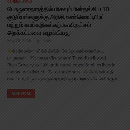
GENERAL NEWS
பொருளாதாரத்தில் மிகவும் பின்தங்கிய 10
குடும்பங்களுக்கு அரிசி,எண்ணெய்,பிரட்
மற்றும் காய்கறிகள்கற்பக விருட்சம்
அறக்கட்டளை வழங்கியது
May 23, 2026
-
by
admin
மேலே உள்ள *லிங்க் க்ளிக்* செய்து காணொளியை
பாருங்கள். _*Karpaga Virutcham* Trust distributed
Rice/Grocery to *10* underpreviledged families lives in
chengalpet district. _Tx to the donors_
செங்கல்பட்டு
மாவட்டம், திருக்கழக்குன்றம்,எரிச்சூர் கிராமத்தில் வசிக்கும் …
READ MORE