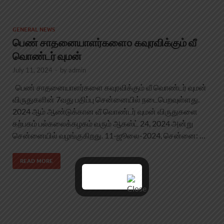
GENERAL NEWS
பெண் சாதனையாளர்களைo கவுரவிக்கும் வீ
வொண்டர் வுமன்
July 11, 2024
-
by
admin
பெண் சாதனையாளர்களை கவுரவிக்கும் வீ வொண்டர் வுமன்
விருதுகளின் 7வது பதிப்பு சென்னையில் நடைபெறவுள்ளது.
2024 ஆம் ஆண்டுக்கான வீ வொண்டர் வுமன் விருதுகளை
கற்பகம் பல்கலைக்கழகம் வரும் ஆகஸ்ட் 24, 2024 அன்று
சென்னையில் வழங்குகிறது. 11-ஜூலை-2024, சென்னை: …
READ MORE