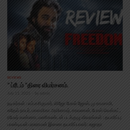
REVIEWS
” ப்ரீடம் “திரை விமர்சனம்.
July 11, 2025
-
by
admin
நடிகர்கள் : எம்.சசிகுமார், லிஜோ மோல் ஜோஸ், மு ராமசாமி,
சுதேவ் நாயர், மாளவிகா அவினாஷ், சரவணன், போஸ் வெங்கட்,
ரமேஷ் கண்ணா, மணிகண்டன் படக்குழு விவரங்கள் : தயாரிப்பு:
பாண்டியன் பரசுராமன் இணை தயாரிப்பாளர்: சுஜாதா