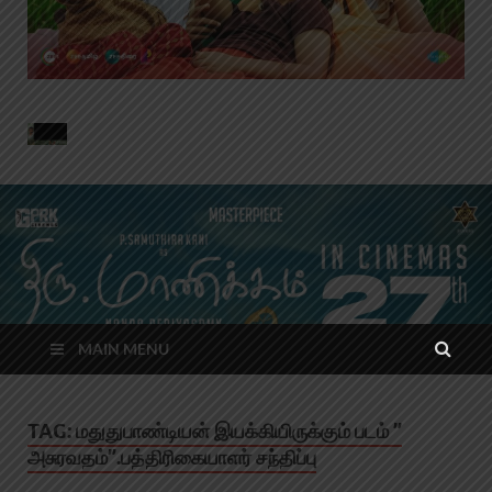
MAIN MENU
TAG:
மதுதுபாண்டியன் இயக்கியிருக்கும் படம் ”
அசுரவதம்”.பத்திரிகையாளர் சந்திப்பு