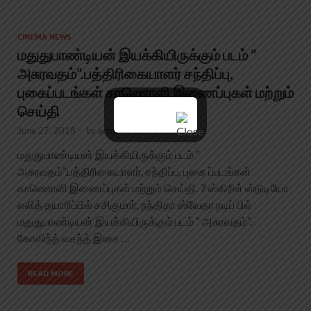
CINEMA NEWS
மதுதுபாண்டியன் இயக்கியிருக்கும் படம் ”
அசுரவதம்”.பத்திரிகையாளர் சந்திப்பு,
புகைப்படங்கள் காணொளி இணைப்புகள் மற்றும்
செய்தி
June 27, 2018
-
by
admin
-
Leave a Comment
மதுதுபாண்டியன் இயக்கியிருக்கும் படம் ”
அசுரவதம்”.பத்திரிகையாளர், சந்திப்பு, புகை ப்படங்கள்
காணொளி இணைப்புகள் மற்றும் செய்தி. 7 ஸ்கிரீன் ஸ்டுடியோ
லலித் தயாரிப்பில் சசிகுமார், நந்திதா ஸ்வேதா நடிப் பில்
மதுதுபாண்டியன் இயக்கியிருக்கும் படம் ” அசுரவதம்”.
கோவிந்த் வசந்த் இசை …
READ MORE