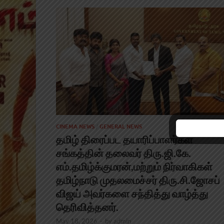
CINEMA NEWS
/
GENERAL NEWS
தமிழ் திரைப்பட தயாரிப்பாளர்கள்
சங்கத்தின் தலைவர் திரு.ஜி.கே.
எம்.தமிழ்க்குமரன்,மற்றும் நிர்வாகிகள்
தமிழ்நாடு முதலமைச்சர் திரு.சி.ஜோசப்
விஜய் அவர்களை சந்தித்து வாழ்த்து
தெரிவித்தனர்.
May 18, 2026
-
by
admin