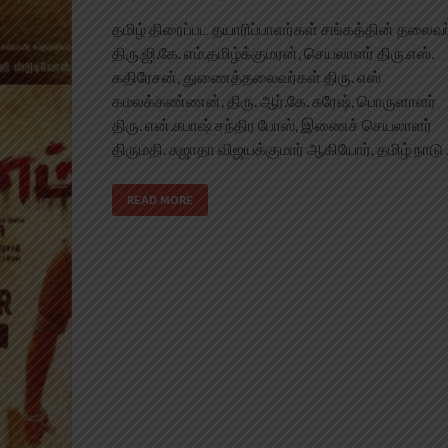
தமிழ் திரைப்பட தயாரிப்பாளர்கள் சங்கத்தின் தலைவர
திரு.ஜி.கே. எம்.தமிழ்க்குமரன், செயலாளர் திரு.எஸ்.
கதிரேசன், துணைத்தலைவர்கள் திரு. எஸ்
கமலக்கண்ணன், திரு. ஆர்.கே. சுரேஷ், பொருளாளர்
திரு. என்.சுபாஷ் சந்திர போஸ், இணைச் செயலாளர்
திருமதி. சுஜாதா விஜயக்குமார் ஆகியோர், தமிழ் நாடு
READ MORE