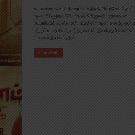
கடமையை செய்’ திரைப்படம் இந்தியில் ரீமேக் ஆகும் 
நடிகர் SJ சூர்யா T.R. ரமேஷ் & S.ஜாஹிர் ஹுசைன்
தயாரிப்பில், முன்னணி நட்சத்திர நடிகர் எஸ் ஜே சூர்
மற்றும் யாஷிகா ஆனந்த் நடிப்பில், இயக்குநர் வெங்கட்
ராகவன் இயக்கத்தில் …
READ MORE