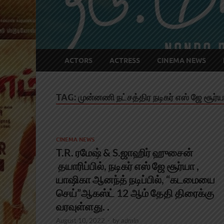
ACTORS
ACTRESS
CINEMA NEWS
TAG:
முன்னணி நட்சத்திர நடிகர் எஸ் ஜே சூர்யா
CINEMA NEWS
T.R. ரமேஷ் & S.ஜாஹிர் ஹுசைன்
தயாரிப்பில், நடிகர் எஸ் ஜே சூர்யா ,
யாஷிகா ஆனந்த் நடிப்பில், “கடமையை
செய்”ஆகஸ்ட் 12 ஆம் தேதி திரைக்கு
வரவுள்ளது. .
August 10, 2022
-
by
admin