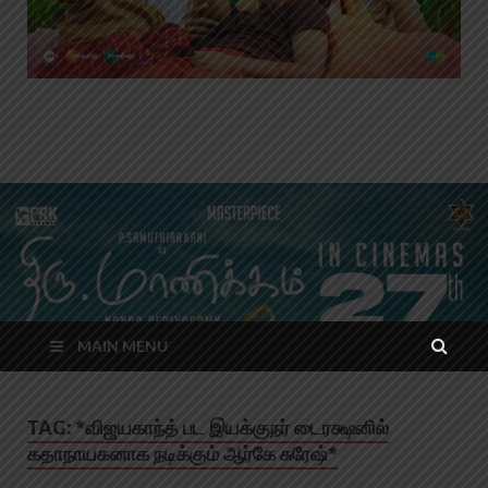
MAIN MENU
TAG:
*விஜயகாந்த் பட இயக்குநர் டைரக்ஷனில்
கதாநாயகனாக நடிக்கும் ஆர்கே சுரேஷ்*