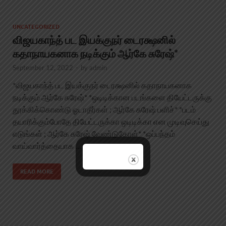
UNCATEGORIZED
விஜயகாந்த் பட இயக்குநர் டைரக்ஷனில்
கதாநாயகனாக நடிக்கும் ஆர்கே சுரேஷ்*
September 12, 2022
-
by
admin
*விஜயகாந்த் பட இயக்குநர் டைரக்ஷனில் கதாநாயகனாக
நடிக்கும் ஆர்கே சுரேஷ்* *ஒடிடிக்கான படங்களை தியேட்டருக்கு
தூக்கிக்கொண்டு ஓடாதீர்கள் ; ஆர்கே சுரேஷ் பளிச்* *படம்
தயாரிக்கும்போதே தியேட்டருக்கா ஒடிடிக்கா என முடிவுசெய்து
எடுங்கள் ; ஆர்கே சுரேஷ் வேண்டுகோள்* *ஒப்பந்தம்
வாய்வார்த்தையாக …
READ MORE