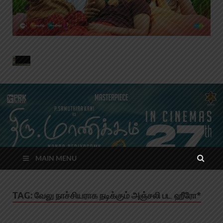
MAIN MENU
TAG:
வேலு நாச்சியராக நடிக்கும் அஞ்சலி பட ஹீரோ*