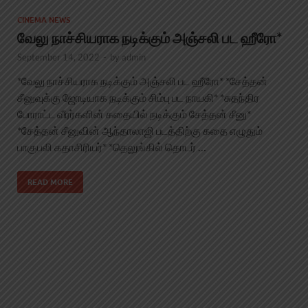
CINEMA NEWS
வேலு நாச்சியராக நடிக்கும் அஞ்சலி பட ஹீரோ*
September 14, 2022
-
by
admin
*வேலு நாச்சியராக நடிக்கும் அஞ்சலி பட ஹீரோ* *சேத்தன்
சீனுவுக்கு ஜோடியாக நடிக்கும் சிம்பு பட நாயகி* *சுதந்திர
போராட்ட வீரர்களின் கதையில் நடிக்கும் சேத்தன் சீனு*
*சேத்தன் சீனுவின் ஆந்தாலாஜி படத்திற்கு கதை எழுதும்
பாகுபலி கதாசிரியர்* *தெலுங்கில் தொடர் …
READ MORE