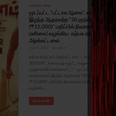
GENERAL NEWS
மூடப்பட்ட *பட்டாசு ஆலை*. வாழ்வாதாரம்
இழந்த ஆதரவற்ற *30 குடும்பங்கள்*
(₹15,000)* மதிப்பில் நிவாரணம் (அரிசி/
மளிகை) வழங்கிய கற்பக விருட்சம்
அறக்கட்டளை
June 9, 2022
-
by
admin
கற்பக விருட்சம் அறக்கட்டளை – *கருணை கரங்கள் 
2022 (9)* _கொடியது எது?_ _*வறுமையும், தனிமையும
முதுமையில் கொடுமை*_
மூடப்பட்ட *பட்டாசு ஆலை
வாழ்வாதாரம் இழந்த ஆதரவற்ற *30 குடும்பங்கள்*
(₹15,000)* மதிப்பில் நிவாரணம் (அரிசி/மளிகை)
வழங்கிய …
READ MORE