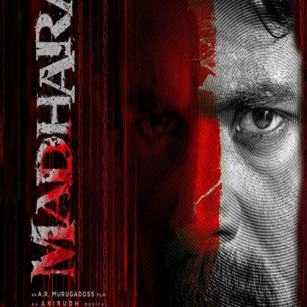
*
–
்
*.
*