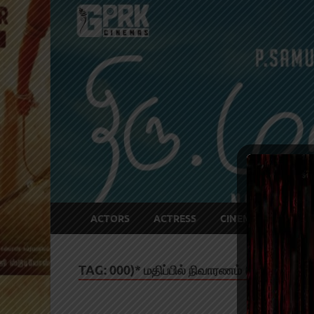
ACTORS
ACTRESS
CINEMA NEWS
TAG:
000)* மதிப்பில் நிவாரணம் (அரிசி/மளி