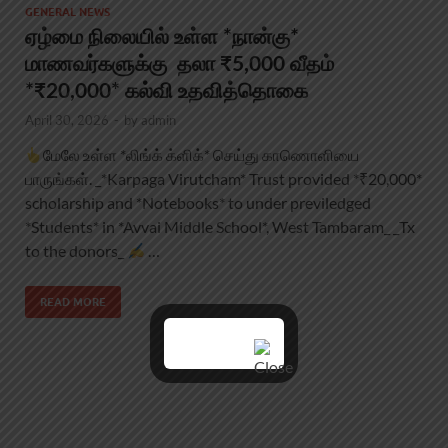
GENERAL NEWS
ஏழ்மை நிலையில் உள்ள *நான்கு*
மாணவர்களுக்கு தலா ₹5,000 வீதம்
*₹20,000* கல்வி உதவித்தொகை
April 30, 2026
-
by
admin
மேலே உள்ள *லிங்க் க்ளிக்* செய்து காணொளியை
பாருங்கள். _*Karpaga Virutcham* Trust provided *₹20,000*
scholarship and *Notebooks* to under previledged
*Students* in *Avvai Middle School*, West Tambaram_ _Tx
to the donors_
…
READ MORE