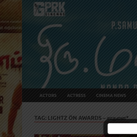
ACTORS
ACTRESS
CINEMA NEWS
TAG:
LIGHTZ ÖN AWARDS – சாதனை*