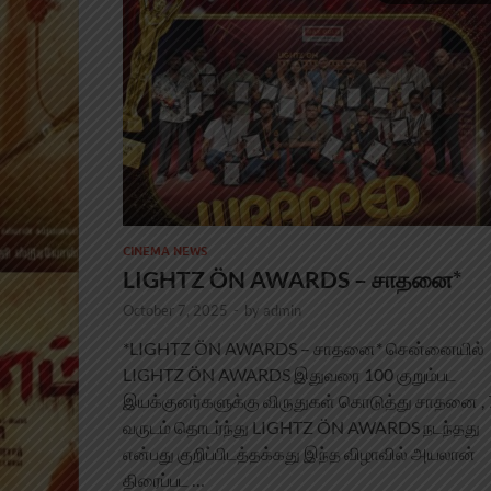
CINEMA NEWS
LIGHTZ ÖN AWARDS – சாதனை*
October 7, 2025
-
by
admin
*LIGHTZ ÖN AWARDS – சாதனை* சென்னையில்
LIGHTZ ÖN AWARDS இதுவரை 100 குறும்பட
இயக்குனர்களுக்கு விருதுகள் கொடுத்து சாதனை , 
வருடம் தொடர்ந்து LIGHTZ ÖN AWARDS நடந்தது
என்பது குறிப்பிடத்தக்கது இந்த விழாவில் அயலான்
திரைப்பட …