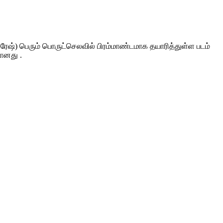
சுரேஷ்) பெரும் பொருட்செலவில் பிரம்மாண்டமாக தயாரித்துள்ள படம்
டானது .