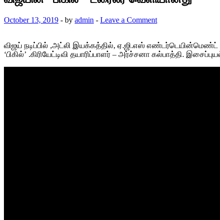
October 13, 2019
-
by
admin
-
Leave a Comment
விஜய் நடிப்பில் ,அட்லி இயக்கத்தில், ஏ.ஜி.எஸ் எண்டர்டெயின்மெண்ட
‘பிகில்’ .கிரியேட்டிவி தயாரிப்பாளர் – அர்ச்சனா கல்பாத்தி. இசைப