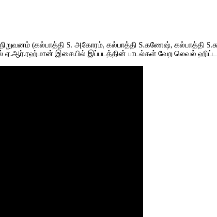
் நிறுவனம் (கல்பாத்தி S. அகோரம், கல்பாத்தி S.கணேஷ், கல்பாத்தி S.
்புயல் ஏ.ஆர்.ரஹ்மான் இசையில் இப்படத்தின் பாடல்கள் வேற லெவல் ஹிட்