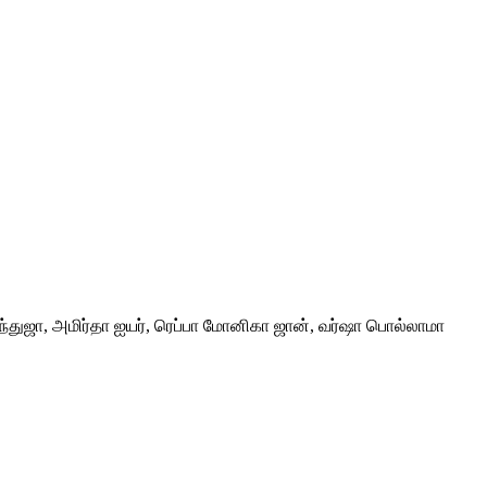
இந்துஜா, அமிர்தா ஐயர், ரெப்பா மோனிகா ஜான், வர்ஷா பொல்லாமா