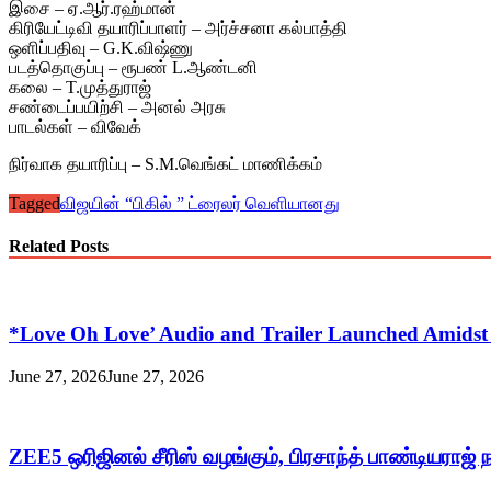
இசை – ஏ.ஆர்.ரஹ்மான்
கிரியேட்டிவி தயாரிப்பாளர் – அர்ச்சனா கல்பாத்தி
ஒளிப்பதிவு – G.K.விஷ்ணு
படத்தொகுப்பு – ரூபண் L.ஆண்டனி
கலை – T.முத்துராஜ்
சண்டைப்பயிற்சி – அனல் அரசு
பாடல்கள் – விவேக்
நிர்வாக தயாரிப்பு – S.M.வெங்கட் மாணிக்கம்
Tagged
விஜயின் “பிகில் ” ட்ரைலர் வெளியானது
Related Posts
*Love Oh Love’ Audio and Trailer Launched Amidst I
June 27, 2026
June 27, 2026
ZEE5 ஒரிஜினல் சீரிஸ் வழங்கும், பிரசாந்த் பாண்டியராஜ் ந