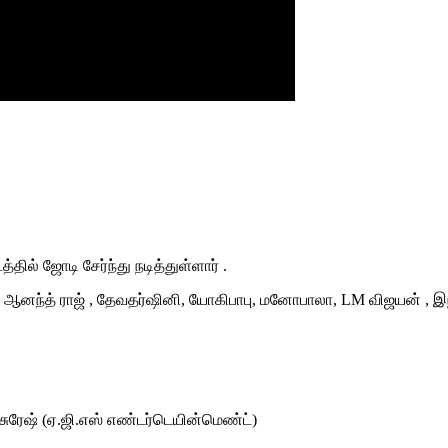
தில் ஜோடி சேர்ந்து நடித்துள்ளார் .
ஜி , ஆனந்த் ராஜ் , தேவதர்ஷினி, யோகிபாபு, மனோபாலா, LM விஜயன் , 
.சுரேஷ் (ஏ.ஜி.எஸ் எண்டர்டெயின்மெண்ட்)