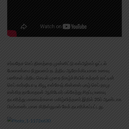
சர்வதேச செப் தினத்தை முன்னிட்டு எஸ்ஆர்எம் ஓட்டல்
மேலாண்மை நிறுவனம் நடத்திய ஆரோக்கியமான உணவு
பணிகள் பற்றிய செயல் முறை நிகழ்ச்சியில் கத்தார் நாட்டின்
செப் கார்ஷியா டி கியூ சன்சேஷ் கின்னஸ் புகழ் செப் தாமு
என்கிற தாமோதரன் ஆகியோர் பங்கேற்று சிறப்பு உணவு
தயாரித்து மாணவர்களை மகிழ்வித்தனர்.இதில் 20ம் ஆண்டாக
பிரம்மாண்டமான கிறிஸ்துமஸ் கேக் தயாரிக்கப்பட்டது.