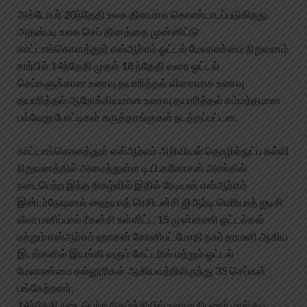
அக்டோபர் 20ந்தேதி உலக தினமாக கொண்டாடப்படுகிறது.
அதன்படி உலக செப் தினத்தை முன்னிட்டு
காட்டாங்கொளத்தூர் எஸ்ஆர்எம் ஓட்டல் மேலாண்மை நிறுவனம்
சார்பில் 14ந்தேதி முதல் 18 ந்தேதி வரை ஓட்டல்
செப்களுக்கான உணவு தயாரித்தல் விரைவாக உணவு
தயாரித்தல் ஆரோக்கியமான உணவு தயாரித்தல் சம்மந்தமான
பல்வேறு போட்டிகள் கருத்தரங்குகள் நடத்தப்பட்டன.
காட்டாங்கொளத்தூர் எஸ்ஆர்எம் அறிவியல் தொழில்நுட்ப கல்வி
நிறுவனத்தில் அமைந்துள்ள டி.பி.கணேசன் அரங்கில்
நடைபெற்ற இந்த நிகழ்வில் இதில் ரேடியன் எஸ்ஆர்எம்
இன்டர்நேஷனல் ஹையாத் ரெசிடன்சி ஜிஆர்டி மெரியாத் ஐடிசி
லீலா மனிப்பால் ரீகன்சி உள்ளிட்ட 15 முன்னணி ஓட்டல்கள்
மற்றும் எஸ்ஆர்எம் ஹாசன் சோனிபட் மோதி நகர் தரமனி ஆகிய
இடங்களில் இயங்கி வரும் கேட்டரிங் மற்றும் ஓட்டல்
மேலாண்மை கல்லூரிகள் ஆகியவற்றிலிருந்து 35 செப்கள்
பங்கேற்றனர்.
14ந்தேதி நடைபெற்ற நிகழ்ச்சியில் உணவு நிபுணர் மால்குடி