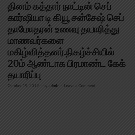
தினம் கத்தார் நாட்டின் செப்
கார்ஷியா டி கியூ சன்சேஷ் செப்
தாமோதரன் உணவு தயாரித்து
மாணவர்களை
மகிழ்வித்தனர்.நிகழ்ச்சியில்
20ம் ஆண்டாக பிரமாண்ட கேக்
தயாரிப்பு
October 19, 2019
-
by
admin
-
Leave a Comment