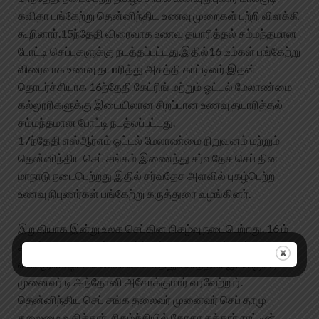
கவிதா பங்கேற்று தென்னிந்திய உணவு முறைகள் பற்றி விளக்கி
கூறினார்.15ந்தேதி விரைவாக உணவு தயாரித்தல் சம்மந்தமான
போட்டி செப்புகளுக்கு நடத்தப்பட்டது.இதில்16 டீம்கள் பங்கேற்று
விரைவாக உணவு தயாரித்து அசத்தி காட்டினர்.இதன்
தொடர்ச்சியாக 16ந்தேதி கேட்ரிங் மற்றும் ஓட்டல் மேலாண்மை
கல்லூரிகளுக்கு இடையிலான சிறப்பான உணவு தயாரித்தல்
சம்மந்தமான போட்டி நடத்லப்பட்டது.
17ந்தேதி எஸ்ஆர்எம் ஓட்டல் மேலாண்மை நிறுவனம் மற்றும்
தென்னிந்திய செப் சங்கம் இணைந்து சர்வதேச செப் தின
மாநாடு நடைபெற்றது.இதில் சர்வதேச அளவில் புகழ்பெற்ற
உணவு நிபுணர்கள் பங்கேற்று கருத்துரை வழங்கினர்.
இறுதியாக இன்று உலக செப்தின நிகழ்வு நடைபெற்றது. 16 ம்
ஆண்டாக நடைபெற்ற நிகழ்ச்சிக்கு வருகை தந்தவர்களை
எஸ்ஆர்எம் ஓட்டல் மேலாண்மை நிறுவனத்தின் இயக்குனர்
முனைவர் டி.அந்தோனி அசோக்குமார் வரவேற்றார்.
தென்னிந்திய செப் சங்க தலைவர் முனைவர் செப் தாமு
தலைமை வகித்தார். நிகழ்ச்சியில் தோகா கத்தார் நாட்டின்