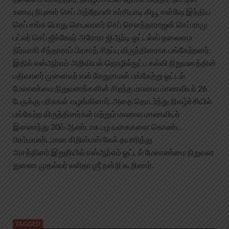
உணவு நிபுணர் செப் அந்தோனி கர்சியாடி கியூ சன்ஷே இந்திய
செப் சங்க பொது செயலாளர் செப் செளந்தரராஜன் செப் ராமு
பட்லர் செப் ஜீக்கேஷ் அரோரா ஜிஆர்டி ஓட்டல்ஸ் தலைமை
நிர்வாகி சீத்தாராம் பிரசாத் சிறப்பு விருந்தினராக பங்கேற்றனர்.
இதில் எஸ்ஆர்எம் அறிவியல் தொழில்நுட்ப கல்வி நிறுவனத்தின்
பதிவாளர் முனைவர் என்.சேதுராமன் பங்கேற்று ஓட்டல்
மேலாண்மை நிறுவனங்களின் சிறந்த மாணவ மாணவியர் 26
பேருக்கு பரிசுகள் வழங்கினார். அதை தொடர்ந்து நிகழ்ச்சியில்
பங்கேற்ற விருந்தினர்கள் மற்றும் மாணவ மாணவியர்
இணைந்து 20ம் ஆண்டாக பழ வகைகளை கொண்ட
பிரம்மாண்டமான கிறிஸ்மஸ் கேக் தயாரித்து
அசத்தினர்.இறுதியில் எஸ்ஆர்எம் ஓட்டல் மேலாண்மை நிறுவன
துணை முதல்வர் லலிதா ஶ்ரீ நன்றி கூறினார்.
TAGGED