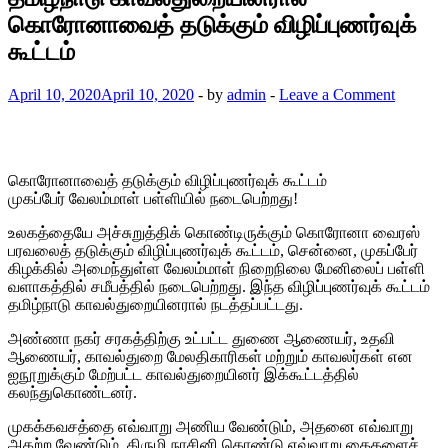
கொரோனாவைத் தடுக்கும் விழிப்புணர்வுக்
கூட்டம்
April 10, 2020
April 10, 2020
-
by
admin
-
Leave a Comment
கொரோனாவைத் தடுக்கும் விழிப்புணர்வுக் கூட்டம்
முகப்பேர் வேலம்மாள் பள்ளியில் நடைபெற்றது!
உலகத்தையே அச்சுறுத்திக் கொண்டிருக்கும் கொரோனா வைரஸ்
பரவலைத் தடுக்கும் விழிப்புணர்வுக் கூட்டம், சென்னை, முகப்பேர்
கிழக்கில் அமைந்துள்ள வேலம்மாள் நிறைநிலை மேனிலைப் பள்ளி
வளாகத்தில் சமீபத்தில் நடைபெற்றது. இந்த விழிப்புணர்வுக் கூட்டம்
தமிழ்நாடு காவல்துறையினரால் நடத்தப்பட்டது.
அண்ணா நகர் சரகத்திற்கு உட்பட்ட துணை ஆணையர், உதவி
ஆணையர், காவல்துறை மேலதிகாரிகள் மற்றும் காவலர்கள் என
ஐநூறுக்கும் மேற்பட்ட காவல்துறையினர் இக்கூட்டத்தில்
கலந்துகொண்டனர்.
முகக்கவசத்தை எவ்வாறு அணிய வேண்டும், அதனை எவ்வாறு
அகற்ற வேண்டும், கிருமி நாசினி கொண்டு எவ்வாறு கைகளைச்