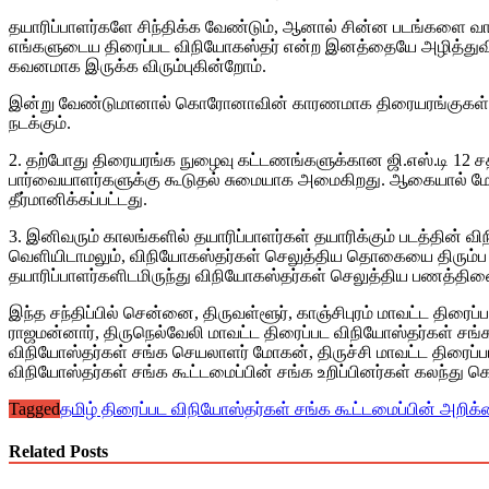
தயாரிப்பாளர்களே சிந்திக்க வேண்டும், ஆனால் சின்ன படங்களை வாங
எங்களுடைய திரைப்பட விநியோகஸ்தர் என்ற இனத்தையே அழித்துவிட
கவனமாக இருக்க விரும்புகின்றோம்.
இன்று வேண்டுமானால் கொரோனாவின் காரணமாக திரையரங்குகள் மூடப்ப
நடக்கும்.
2. தற்போது திரையரங்க நுழைவு கட்டணங்களுக்கான ஜி.எஸ்.டி 12 சத
பார்வையாளர்களுக்கு கூடுதல் சுமையாக அமைகிறது. ஆகையால் மேற்பட
தீர்மானிக்கப்பட்டது.
3. இனிவரும் காலங்களில் தயாரிப்பாளர்கள் தயாரிக்கும் படத்தின
வெளியிடாமலும், விநியோகஸ்தர்கள் செலுத்திய தொகையை திரும்ப அள
தயாரிப்பாளர்களிடமிருந்து விநியோகஸ்தர்கள் செலுத்திய பணத்தினை தி
இந்த சந்திப்பில் சென்னை, திருவள்ளூர், காஞ்சிபுரம் மாவட்ட திர
ராஜமன்னார், திருநெல்வேலி மாவட்ட திரைப்பட விநியோஸ்தர்கள் சங்க
விநியோஸ்தர்கள் சங்க செயலாளர் மோகன், திருச்சி மாவட்ட திரைப்ப
விநியோஸ்தர்கள் சங்க கூட்டமைப்பின் சங்க உறிப்பினர்கள் கலந்து 
Tagged
தமிழ் திரைப்பட விநியோஸ்தர்கள் சங்க கூட்டமைப்பின் அறிக
Related Posts