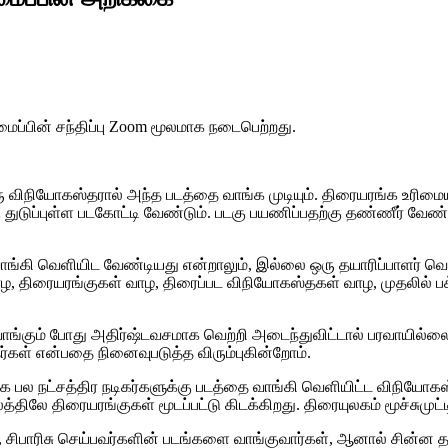
டமைப்பின் சந்திப்பு Zoom மூலமாக நடைபெற்றது.
 ஒரு விநியோகஸ்தரால் அந்த படத்தை வாங்க முடியும். திரையரங்க உர
ு துடுப்புள்ள படகோட்டி வேண்டும். படகு பயணிப்பதற்கு தண்ணீர் வே
ாங்கி வெளியிட வேண்டியது என்றாலும், இல்லை ஒரு தயாரிப்பாளர் வெ
ாழ, திரையரங்குகள் வாழ, திரைப்பட விநியோகஸ்தகள் வாழ, முதலில்
 வாங்கும் போது அதிர்ஷ்டவசமாக வெற்றி அடைந்துவிட்டால் பரவாயில
கள் என்பதை நினைவுபடுத்த விரும்புகின்றோம்.
பல நட்சத்திர நடிகர்களுக்கு படத்தை வாங்கி வெளியிட்ட விநியோகஸ்
ிலே திரையரங்குகள் மூடப்பட்டு கிடக்கிறது. திரையுலகம் மூச்சுமுட்ட
், சிபாரிசு செய்பவர்களின் படங்களை வாங்குவார்கள், ஆனால் சின்ன