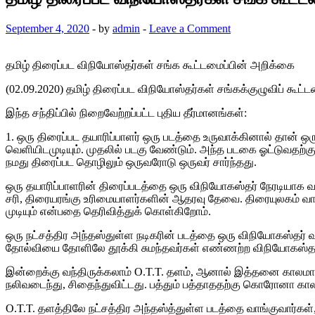
September 4, 2020
-
by
admin
-
Leave a Comment
தமிழ் திரைப்பட விநியோஸ்தர்கள் சங்க கூட்டமைப்பின் அறிக்கை
(02.09.2020) தமிழ் திரைப்பட விநியோஸ்தர்கள் சங்கக்குழுவிப் கூட்
இந்த சந்திப்பில் நிறைவேற்றப்பட்ட புதிய தீர்மானங்கள்:
1. ஒரு திரைப்பட தயாரிப்பாளர் ஒரு படத்தை உருவாக்கினால் தான்
வெளியிடமுடியும். முதலில் படகு வேண்டும். அந்த படகை ஓட்டுவதற்க
நமது திரைப்பட தொழிலும் ஒருவரோடு ஒருவர் சார்ந்தது.
ஒரு தயாரிப்பாளரின் திரைப்படத்தை ஒரு விநியோகஸ்தர் நேரடியாக வ
சரி, திரையரங்கு உரிமையாளர்களின் ஆதரவு தேவை. திரையுலகம் வ
முடியும் என்பதை தெரிவித்துக் கொள்கிறோம்.
ஒரு நட்சத்திர அந்தஸ்துள்ள நடிகரின் படத்தை ஒரு விநியோகஸ்தர்
தோல்வியை தோளிலே தூக்கி சுமந்தவர்கள் எண்ணற்ற விநியோகஸ்தர்
இன்றைக்கு வந்திருக்கலாம் O.T.T. தளம், ஆனால் இத்தனை காலமாக 
நலிவடைந்து, சிதைந்துவிட்டது. பத்தும் பத்தாததற்கு கொரோனா காலத்த
O.T.T. தளத்திலே நட்சத்திர அந்தஸ்த்துள்ள படத்தை வாங்குவார்கள