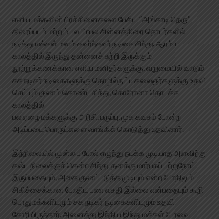
எளிய மக்களின் பிரச்சினைகளை பேசிய “அங்காடி தெரு”
திரைப்படம் மற்றும் பல பிரபல சின்னத்திரை தொடர்களில்
நடித்து மக்கள் மனம் கவர்ந்தவர் நடிகை சிந்து. ஆரம்ப
காலத்தில் இருந்து தன்னைச் சுற்றி இருக்கும்
நூற்றுக்கணக்கான எளிய மனிதர்களுக்கு, வறுமையில் வாடும்
சக நடிகர் நடிகைகளுக்கு தொழில்நுட்ப கலைஞர்களுக்கு உதவி
செய்யும் குணம் கொண்ட சிந்து, கொரோனா தொடக்க
காலத்தில்
பல ஏழை மக்களுக்கு அரிசி, பருப்பு, முக கவசம் போன்ற
அடிப்படை பொருட்களை வாங்கிக் கொடுத்து உதவினார்.
இந்நிலையில் முன்பை போல் எழுந்து நடக்க முடியாத அளவிற்கு
கஷ்ட நிலைக்குச் சென்ற சிந்து, தனக்கு மார்பகப் புற்றுநோய்
இருப்பதையும், அதை குணப்படுத்த முடியும் என்ற போதிலும்
சிகிச்சைக்கான போதிய பண வசதி இல்லை என்பதையும் கூறி
பொதுமக்களிடமும் சக நடிகர் நடிகைகளிடமும் உதவி
கோரியிருந்தார். அனைத்து இந்திய இந்து மக்கள் பேரவை