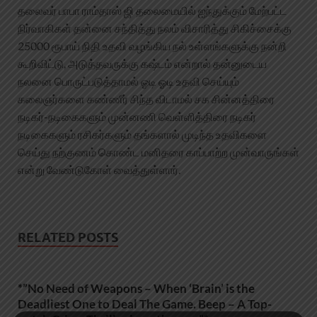
தலைவர் பாபா ராம்தாஸ் ஜி தலைமையில் ஐந்துக்கும் மேற்பட்ட
நிர்வாகிகள் தன்னை சந்தித்து நலம் விசாரித்து சிகிச்சைக்கு
25000 ரூபாய் நிதி உதவி வழங்கிய நல் உள்ளங்களுக்கு நன்றி
கூறிவிட்டு, அடுத்தவருக்கு கஷ்டம் என்றால் தன்னுடைய
நலனை பொருட்படுத்தாமல் ஓடி ஓடி உதவி செய்யும்
கலைஞர்களை கண்ணீர் சிந்த விடாமல் சக சின்னத்திரை
நடிகர்-நடிகைகளும் முன்னணி வெள்ளித்திரை நடிகர்
நடிகைகளும் ரசிகர்களும் தங்களால் முடிந்த உதவிகளை
செய்து நற்குணம் கொண்ட மனிதரை காப்பாற்ற முன்வாருங்கள்
என்று வேண்டுகோள் வைத்துள்ளார்.
RELATED POSTS
*”No Need of Weapons – When ‘Brain’ is the
Deadliest One to Deal The Game. Beep – A Top-