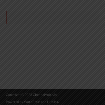
Copyright © 2026
ChennaiVoice.in
.
Powered by
WordPress
and
HitMag
.