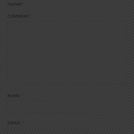
marked
*
COMMENT
*
NAME
*
EMAIL
*