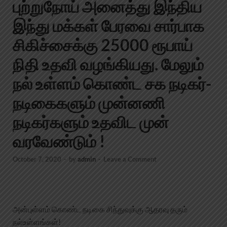
புற்றுநோய் அனைத்து இந்திய
இந்து மக்கள் பேரவை சார்பாக
சிகிச்சைக்கு 25000 ரூபாய்
நிதி உதவி வழங்கியது. மேலும்
நல் உள்ளம் கொண்ட சக நடிகர்-
நடிகைகளும் முன்னணி
நடிகர்களும் உதவிட முன்
வரவேண்டும் !
October 7, 2020
-
by
admin
-
Leave a Comment
அன்புள்ளம் கொண்ட நடிகை சிந்துவுக்கு ஆதரவு தரும்
நல்உள்ளங்கள்!