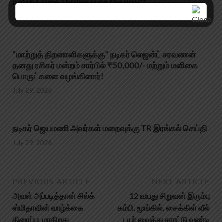
notch Crime Thriller is on the way”*
August 1, 2026
“மாற்றுத் திறனாளிகளுக்கு” நடிகர் லெஜன்ட் சரவணன்
தனது ரசிகர் மன்றம் சார்பில் ₹50,000/- மற்றும் மளிகை
பொருட்களை வழங்கினார்!
July 29, 2026
நடிகர் ஜெயமணி அவர்கள் மறைவுக்கு TR இரங்கல் செய்தி
July 29, 2026
PREVIOUS ARTICLE
NEXT ARTICLE
அவள் அப்படித்தான் சில்க்
12 வயது சிறுவன் இரும்பு
ஸ்மிதாவின் வாழ்க்கை
கம்பி, மூங்கில், சைக்கிள் வீல்
திரைப்படமாகிறது
டயர் வைத்து சாரட்டு வண்டி