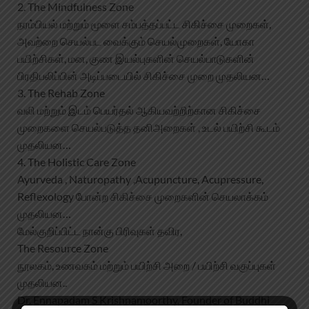
2. The Mindfulness Zone
நரம்பியல் மற்றும் மூளை சம்பத்தப்பட்ட சிகிச்சை முறைகள்,
அவற்றை செயல்பட வைக்கும் செயல்முறைகள், யோகா
பயிற்சிகள், மன, குண இயல்புகளின் செயல்பாடுகளின்
பிரதிபலிப்பின் அடிப்படையில் சிகிச்சை முறை முதலியன…
3. The Rehab Zone
வலி மற்றும் இடம் பெயர்தல் ஆகியவற்றிற்கான சிகிச்சை
முறைகளை செயல்படுத்த தனிஅறைகள் , உடல் பயிற்சி கூடம்
முதலியன…
4. The Holistic Care Zone
Ayurveda , Naturopathy ,Acupuncture, Acupressure,
Reflexology போன்ற சிகிச்சை முறைகளின் செயலாக்கம்
முதலியன…
மேல்குறிப்பிட்ட நான்கு பிரிவுகள் தவிர,
The Resource Zone
நூலகம், உணவகம் மற்றும் பயிற்சி அறை / பயிற்சி வகுப்புகள்
முதலியன..
Dr. Ennapadam S Krishnamoorthy, Founder of Buddhi