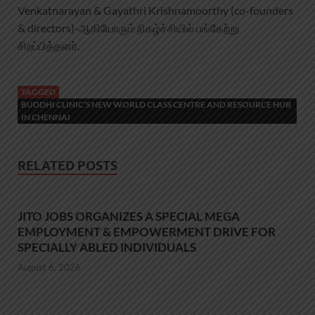
Venkatnarayan & Gayathri Krishnamoorthy (co-founders
& directors)-ஆகியோரும் நிகழ்ச்சியில் பங்கேற்று
சிறப்பித்தனர்.
TAGGED
BUDDHI CLINIC’S NEW WORLD CLASS CENTRE AND RESOURCE HUB
IN CHENNAI
RELATED POSTS
JITO JOBS ORGANIZES A SPECIAL MEGA
EMPLOYMENT & EMPOWERMENT DRIVE FOR
SPECIALLY ABLED INDIVIDUALS
August 6, 2026