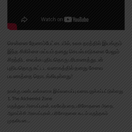
சென்னை தேனாம்பேட்டையில், உலக தரத்தில் இயங்கும்
இந்த சிகிச்சை மய்யம் தனது செயல்பாடுகளை மேலும்
சிறந்திட வைக்க புதியதொரு பரிமாணத்துடன்
புதியதொரு கட்டட வளாகத்தில் தனது சேவை
பயணத்தை தொடங்கியுள்ளது!
நான்கு மண்டலங்களாக இவ்வமைப்பு வரையறுக்கப்பட்டுள்ளது
1. The Alchemist Zone
மருத்துவ அமைப்புகள், வரவேற்பறை, பரிசோதனை அறை,
ஆராய்ச்சி அமைப்புகள், பரிசோதனை கூடம் மருந்தகம்
முதலியன…