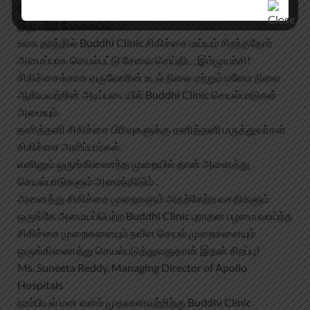
Clinic –
இது பற்றி பேசுகையில்…
உலக தரத்தில் Buddhi Clinic சிகிச்சை மய்யம் சிறந்ததோர்
அமைப்பாக செயல்பட்டு சேவை செய்திட, இம்முயற்சி!
சிகிச்சைக்காக வருவோரின் உடல் நிலை மற்றும் மனோ நிலை
ஆகியவற்றின் அடிப்படையில் Buddhi Clinic செயல்பாடுகள்
அமையும்.
தனித்தனி சிகிச்சை பிரிவுகளுக்கு தனித்தனி மருத்துவர்கள்
சிகிச்சை அளிப்பார்கள்.
எனினும் ஒருங்கிணைந்த முறையில் தான் அனைத்து
செயல்பாடுகளும் அமைந்திடும் .
அனைத்து சிகிச்சை முறைகளும் அதற்கேற்ற வசதிகளும்
ஒருங்கே அமையப்பெற்ற Buddhi Clinic புராதன பழமை வாய்ந்த
சிகிச்சை முறைகளையும் நவீன செயல் முறைகளையும்
ஒருங்கிணைத்து செயல்படுத்துவதுதான் இதன் சிறப்பு!
Ms. Suneeta Reddy, Managing Director of Apollo
Hospitals
நரம்பியல் மன வளம் முதலானவற்றிற்கு Buddhi Clinic