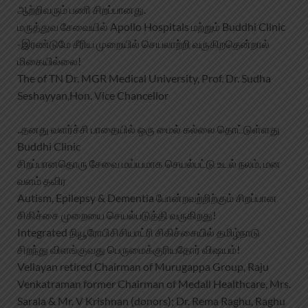
ஆற்றிவரும் பணி சிறப்பானது.
மருத்துவ சேவையில் Apollo Hospitals மற்றும் Buddhi Clinic
-இரண்டுமே சீரிய முறையில் செயலாற்றி வருகிறதென்றால்
மிகையில்லை!
The of TN Dr. MGR Medical University, Prof. Dr. Sudha
Seshayyan,Hon. Vice Chancellor
..தனது வளர்ச்சி பாதையில் ஒரு மைல் கல்லை தொட்டுள்ளது
Buddhi Clinic
சிறப்பானதொரு சேவை மய்யமாக செயல்பட்டு உடல் நலம், மன
வளம் தவிர
Autism, Epilepsy & Dementia போன்றவற்றிற்கும் சிறப்பான
சிகிச்சை முறையை செயல்படுத்தி வருகிறது!
Integrated நியூரோபிசிசியாட்ரி சிகிச்சையில் தமிழ்நாடு
சிறந்து விளங்குவது பெருமைக்குரியதோர் விஷயம்!
Vellayan retired Chairman of Murugappa Group, Raju
Venkatraman former Chairman of Medall Healthcare, Mrs.
Sarala & Mr. V Krishnan (donors); Dr. Rema Raghu, Raghu