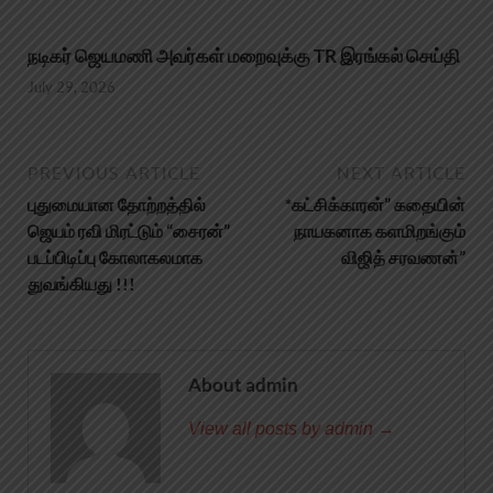
நடிகர் ஜெயமணி அவர்கள் மறைவுக்கு TR இரங்கல் செய்தி
July 29, 2026
PREVIOUS ARTICLE
NEXT ARTICLE
புதுமையான தோற்றத்தில்
*கட்சிக்காரன்” கதையின்
ஜெயம் ரவி மிரட்டும் “சைரன்”
நாயகனாக களமிறங்கும்
படப்பிடிப்பு கோலாகலமாக
விஜித் சரவணன்”
துவங்கியது !!!
About admin
View all posts by admin →