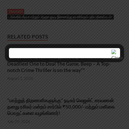
TAGGED
டர்மெரிக் மீடியா மற்றும் ஆஹா ஓடிடி இணைந்து தயாரிக்கும் புதிய திரைப்படம்!
RELATED POSTS
*”No Need of Weapons – When ‘Brain’ is the
Deadliest One to Deal The Game. Beep – A Top-
notch Crime Thriller is on the way”*
August 1, 2026
“மாற்றுத் திறனாளிகளுக்கு” நடிகர் லெஜன்ட் சரவணன்
தனது ரசிகர் மன்றம் சார்பில் ₹50,000/- மற்றும் மளிகை
பொருட்களை வழங்கினார்!
July 29, 2026