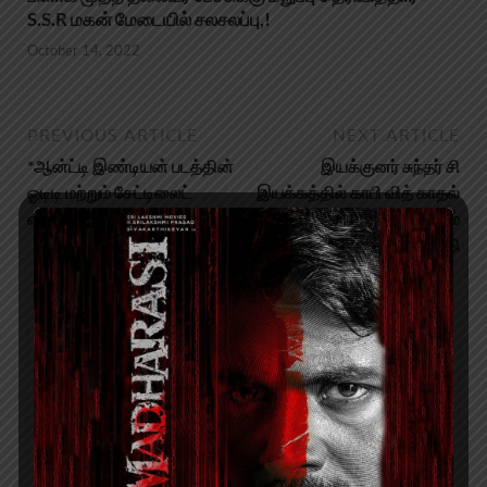
S.S.R மகன் மேடையில் சலசலப்பு,!
October 14, 2022
PREVIOUS ARTICLE
NEXT ARTICLE
*ஆன்ட்டி இண்டியன் படத்தின்
இயக்குனர் சுந்தர் சி
ஓடிடி மற்றும் சேட்டிலைட்
இயக்கத்தில் காபி வித் காதல்
வியாபாரம் மும்முரம்*
படத்தின் இசை மற்றும்
டிரைலர் வெளியீடு
About admin
View all posts by admin →