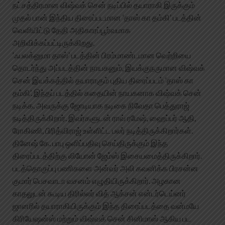
நட்சத்திரமான விஷ்வக் சென் நடிப்பில் தயாராகி இருக்கும்
முதல் பான் இந்திய திரைப்படமான ‘தாஸ் கா தம்கி’ படத்தின்
வெளியிட்டு தேதி அதிகாரப்பூர்வமாக
அறிவிக்கப்பட்டிருக்கிறது.
‘ஃபலக்னுமா தாஸ்’ படத்தின் பிரம்மாண்டமான வெற்றியை
தொடர்ந்து அப்படத்தின் நாயகனும், இயக்குநருமான விஷ்வக்
சென் இயக்கத்தில் தயாராகும் புதிய திரைப்படம் ‘தாஸ் கா
தம்கி’. இந்தப் படத்தில் கதையின் நாயகனாக விஷ்வக் சென்
நடிக்க, அவருக்கு ஜோடியாக நடிகை நிவேதா பெத்துராஜ்
நடித்திருக்கிறார். இவர்களுடன் ராவ் ரமேஷ், ஹைப்பர் ஆதி,
ரோகிணி, பிரித்விராஜ் உள்ளிட்ட பலர் நடித்திருக்கிறார்கள்.
தினேஷ் கே. பாபு ஒளிப்பதிவு செய்திருக்கும் இந்த
திரைப்படத்திற்கு லியோன் ஜேம்ஸ் இசையமைத்திருக்கிறார்.
படத்தொகுப்பு பணிகளை அன்வர் அலி கவனிக்க பிரசன்ன
குமார் பெசவாடா வசனம் எழுதியிருக்கிறார். அழகான
காதலுடன் கூடிய திரில்லர் வித் ஆக்சன் என்டர்டெய்னர்
ஜானரில் தயாராகியிருக்கும் இந்த திரைப்படத்தை வன்மயே
கிரியேஷன்ஸ் மற்றும் விஷ்வக் சென் சினிமாஸ் ஆகிய பட