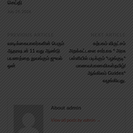
செய்தி
July 29, 2026
PREVIOUS ARTICLE
NEXT ARTICLE
வாடிக்கையாளர்களின் பெரும்
கற்பகம் விருட்சம்
ஆதரவுடன் 11 வது ஆண்டு
அறக்கட்டளை சார்பாக * அரசு
பயணத்தை துவங்கும் ஜுவல்
பள்ளியில் படிக்கும் *பழங்குடி*
ஒன்
மாணவ/மாணவிகள்தமிழ்/
ஆங்கிலம் Guides*
வழங்கியது.
About admin
View all posts by admin →