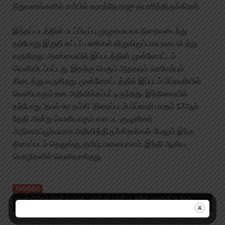
நிறுவனங்களில் சார்பில் கராத்தே ராஜு தயாரித்திருக்கிறார்.
இந்தப் படத்தின் படப்பிடிப்பு முழுமையாக நிறைவடைந்து
தற்போது இறுதி கட்டப் பணிகள் விறுவிறுப்பாக நடைபெற்று
வருகிறது. அண்மையில் இப்படத்தின் முன்னோட்டம்
வெளியிடப்பட்டது. இதற்கு பெரும் ஆதரவும், வரவேற்பும்
கிடைத்து வருகிறது. முன்னோட்டத்தில் இப்படம் பிப்ரவரியில்
வெளியாகும் என அறிவிக்கப்பட்டிருந்தது. இந்நிலையில்
தற்போது ‘தாஸ் கா தம்கி’ திரைப்படம் பிப்ரவரி மாதம் 17ஆம்
தேதி அன்று வெளியாகும் என பட குழுவினர்
அதிகாரப்பூர்வமாக அறிவித்திருக்கிறார்கள். மேலும் இந்த
திரைப்படம் தெலுங்கு, தமிழ், மலையாளம், இந்தி ஆகிய
மொழிகளில் வெளியாகிறது.
TAGGED
நடிகர் விஷ்வக் சென் நடிக்கும் ‘ தாஸ் கா தம்கி’ படத்தின் வெளியிட்டு தேதி
அறிவிப்பு