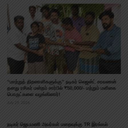
“மாற்றுத் திறனாளிகளுக்கு” நடிகர் லெஜன்ட் சரவணன்
தனது ரசிகர் மன்றம் சார்பில் ₹50,000/- மற்றும் மளிகை
பொருட்களை வழங்கினார்!
July 29, 2026
நடிகர் ஜெயமணி அவர்கள் மறைவுக்கு TR இரங்கல்