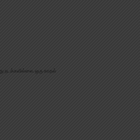
து நடக்கவில்லை. ஒரு காதல்