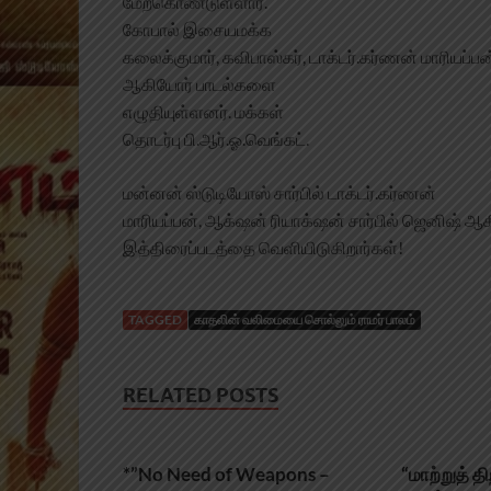
மேற்கொண்டுள்ளார்.
கோபால் இசையமக்க
கலைக்குமார், கவிபாஸ்கர், டாக்டர்.கர்ணன் மாரியப்பன
ஆகியோர் பாடல்களை
எழுதியுள்ளனர். மக்கள்
தொடர்பு பி.ஆர்.ஓ.வெங்கட்.
மன்னன் ஸ்டுடியோஸ் சார்பில் டாக்டர்.கர்ணன்
மாரியப்பன், ஆக்‌ஷன் ரியாக்‌ஷன் சார்பில் ஜெனிஷ் ஆ
இத்திரைப்படத்தை வெளியிடுகிறார்கள்!
TAGGED
காதலின் வலிமையை சொல்லும் ராமர் பாலம்
RELATED POSTS
*”No Need of Weapons –
“மாற்றுத் 