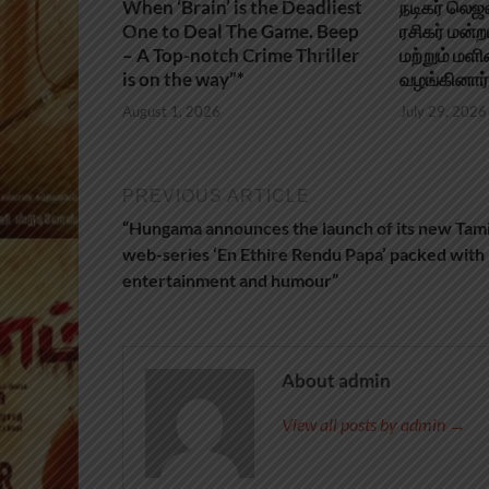
When ‘Brain’ is the Deadliest
நடிகர் லெ
One to Deal The Game. Beep
ரசிகர் மன்ற
– A Top-notch Crime Thriller
மற்றும் ம
is on the way”*
வழங்கினார்
August 1, 2026
July 29, 2026
PREVIOUS ARTICLE
“Hungama announces the launch of its new Tami
web-series ‘En Ethire Rendu Papa’ packed with
entertainment and humour”
About admin
View all posts by admin →