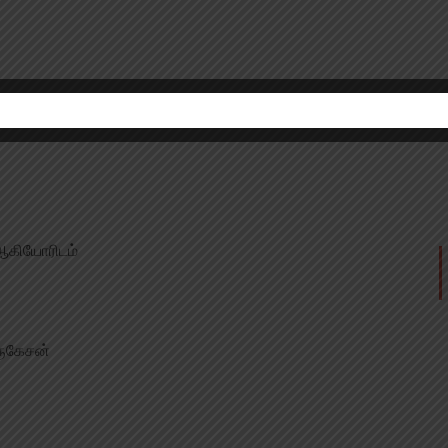
 ஆகியோரிடம்
ுருகேசன்