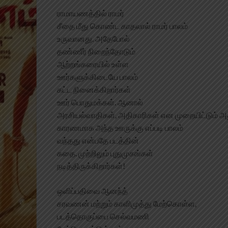
ராமாயணத்தில் ராமர்
சீதை மீது கொண்ட காதலால் ராமர் பாலம்
உருவானது. அதேபோல்
தண்ணீர் நிறைந்தோடும்
ஆற்றங்கரையில் உள்ள
ஊர்களுக்கிடையே பாலம்
கட்ட நினைக்கிறார்கள்
ஊர் பொதுமக்கள். ஆனால்
அரசியல்வாதிகள், அதிகாரிகள் என முறையிட்டும் அ
காரணமாக அந்த ஊருக்கு எப்படி பாலம்
வந்தது என்பதே படத்தின்
கதை. முற்றிலும் புதுமுகங்கள்
நடித்திருக்கிறார்கள்!
ஒளிப்பதிவை ஆனந்த்
சரவணன் மற்றும் காளிமுத்து மேற்கொள்ள,
படத்தொகுப்பை செல்வமணி