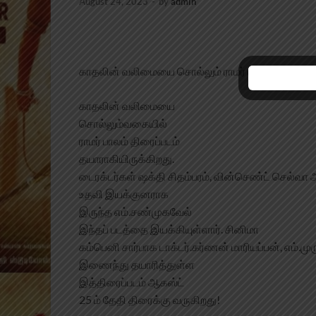
August 24, 2023
-
by
admin
காதலின் வலிமையை சொல்லும் ராமர் பாலம்
காதலின் வலிமையை
சொல்லும்வகையில்
ராமர் பாலம் திரைப்படம்
தயாராகியிருக்கிறது.
டைரக்டர்கள் ஷக்தி சிதம்பரம், வின்செண்ட் செல்வா
உதவி இயக்குனராக
இருந்த எம்.சண்முகவேல்
இந்தப் படத்தை இயக்கியுள்ளார். சினிமா
கம்பெனி சார்பாக டாக்டர்.கர்ணன் மாரியப்பன், எம்.ம
இணைந்து தயாரித்துள்ள
இத்திரைப்படம் ஆகஸ்ட்
25 ம் தேதி திரைக்கு வருகிறது!